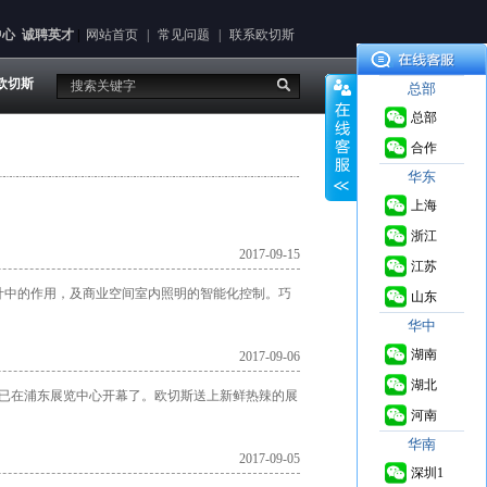
中心
诚聘英才
|
网站首页
|
常见问题
|
联系欧切斯
欧切斯
总部
总部
合作
华东
上海
浙江
2017-09-15
江苏
计中的作用，及商业空间室内照明的智能化控制。巧
山东
华中
湖南
2017-09-06
湖北
日已在浦东展览中心开幕了。欧切斯送上新鲜热辣的展
河南
华南
2017-09-05
深圳1