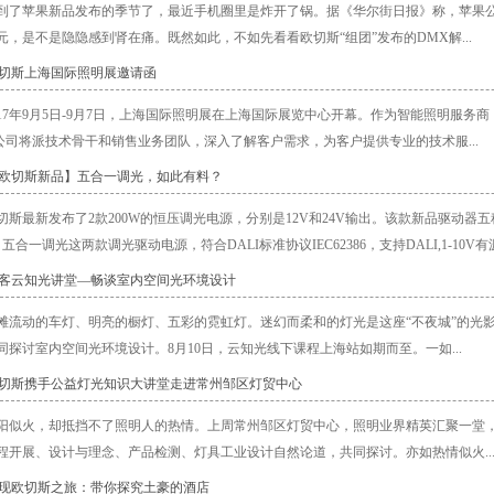
到了苹果新品发布的季节了，最近手机圈里是炸开了锅。据《华尔街日报》称，苹果公司将于
00元，是不是隐隐感到肾在痛。既然如此，不如先看看欧切斯“组团”发布的DMX解...
欧切斯上海国际照明展邀请函
017年9月5日-9月7日，上海国际照明展在上海国际展览中心开幕。作为智能照明服务
。公司将派技术骨干和销售业务团队，深入了解客户需求，为客户提供专业的技术服...
【欧切斯新品】五合一调光，如此有料？
切斯最新发布了2款200W的恒压调光电源，分别是12V和24V输出。该款新品驱动
五合一调光这两款调光驱动电源，符合DALI标准协议IEC62386，支持DALI,1-10V有源.
做客云知光讲堂—畅谈室内空间光环境设计
滩流动的车灯、明亮的橱灯、五彩的霓虹灯。迷幻而柔和的灯光是这座“不夜城”的光
同探讨室内空间光环境设计。8月10日，云知光线下课程上海站如期而至。一如...
欧切斯携手公益灯光知识大讲堂走进常州邹区灯贸中心
阳似火，却抵挡不了照明人的热情。上周常州邹区灯贸中心，照明业界精英汇聚一堂
程开展、设计与理念、产品检测、灯具工业设计自然论道，共同探讨。亦如热情似火..
发现欧切斯之旅：带你探究土豪的酒店