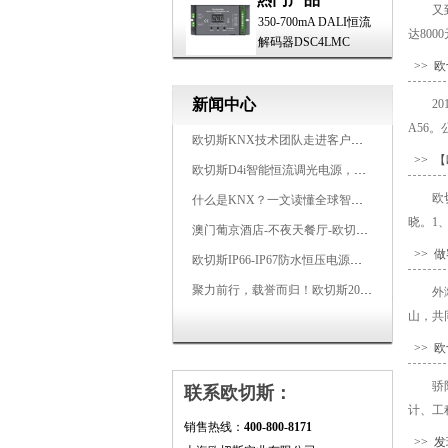
又
350-700mA DALI恒流
达80
解码器DSC4LMC
>> 
新闻中心
2
A56
欧切斯KNX技术团队走进客户企业，为智能照明项目提供专业技术支持
>> 
欧切斯D4i智能恒流调光电源，引领未来照明生态
欧
什么是KNX？一文读懂全球智能建筑控制标准
晓。1、
澳门葡京酒店-不夜天餐厅-欧切斯KNX智能控制系统打造高端智慧空间
>> 
欧切斯IP66-IP67防水恒压电源，无惧风雨，智稳如一
聚力前行，载誉而归！欧切斯2026光亚展完美收官
外
山，共
>> 
骄
联系欧切斯：
计、工
销售热线：
400-800-8171
>> 