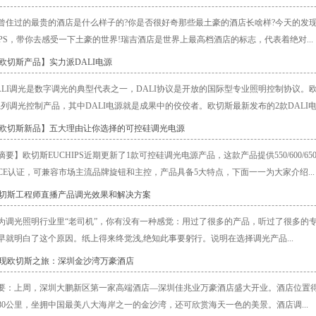
曾住过的最贵的酒店是什么样子的?你是否很好奇那些最土豪的酒店长啥样?今天的发
HIPS，带你去感受一下土豪的世界!瑞吉酒店是世界上最高档酒店的标志，代表着绝对...
【欧切斯产品】实力派DALI电源
ALI调光是数字调光的典型代表之一，DALI协议是开放的国际型专业照明控制协议。欧
I系列调光控制产品，其中DALI电源就是成果中的佼佼者。欧切斯最新发布的2款DALI电源
【欧切斯新品】五大理由让你选择的可控硅调光电源
摘要】欧切斯EUCHIPS近期更新了1款可控硅调光电源产品，这款产品提供550/600/650/700
和CE认证，可兼容市场主流品牌旋钮和主控，产品具备5大特点，下面一一为大家介绍...
欧切斯工程师直播产品调光效果和解决方案
为调光照明行业里“老司机”，你有没有一种感觉：用过了很多的产品，听过了很多的
早就明白了这个原因。纸上得来终觉浅,绝知此事要躬行。说明在选择调光产品...
发现欧切斯之旅：深圳金沙湾万豪酒店
要：上周，深圳大鹏新区第一家高端酒店—深圳佳兆业万豪酒店盛大开业。酒店位置得
80公里，坐拥中国最美八大海岸之一的金沙湾，还可欣赏海天一色的美景。酒店调...