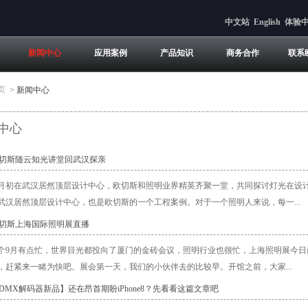
中文站
English
体验
新闻中心
应用案例
产品知识
商务合作
联系
页
>
新闻中心
中心
欧切斯随云知光讲堂回武汉探亲
月初在武汉居然顶层设计中心，欧切斯和照明业界精英齐聚一堂，共同探讨灯光在设
武汉居然顶层设计中心，也是欧切斯的一个工程案例。对于一个照明人来说，每一...
欧切斯上海国际照明展直播
个9月有点忙，世界目光都投向了厦门的金砖会议，照明行业也很忙，上海照明展今
，赶紧来一睹为快吧。展会第一天，我们的小伙伴去的比较早。开馆之前，大家...
【DMX解码器新品】还在昂首期盼iPhone8？先看看这篇文章吧