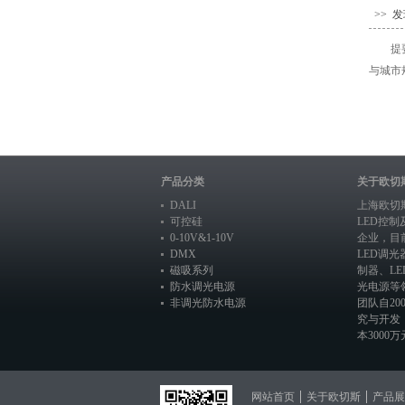
>> 
提
与城市
产品分类
关于欧切
DALI
上海欧切
可控硅
LED控
0-10V&1-10V
企业，目
DMX
LED调光
磁吸系列
制器
、
L
防水调光电源
光电源
等
非调光防水电源
团队自20
究与开发
本3000万元
网站首页
关于欧切斯
产品展