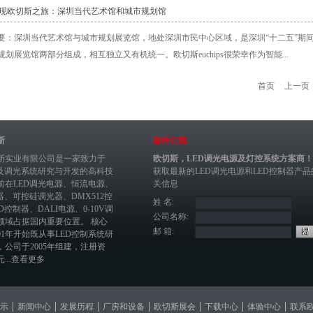
发现欧切斯之旅：深圳当代艺术馆和城市规划馆
要：深圳当代艺术馆与城市规划展览馆，地处深圳市民中心区域，是深圳“十二五”期间
规划展览馆两部分组成，相互独立又有机统一。欧切斯euchips很荣幸作为智能...
首页
上一页
斯
邮件订阅
斯实业有限公司是一家致力于
欧切斯，LED调光电源及灯控系统方案商！
制及调光系统研究与开发的高科技
获取最新的
LED调光电源
和
LED控制器
产品
前在
LED调光电源
、恒流电源、
关信息
器
、
可控硅调光器
、
DMX512控
姓 名:
ED控制器
、
DALI电源
、
0-10V调
公司名称:
领域占据国内重要位置。 核心
邮 箱:
01年开始既从事LED控制系统研
，公司于2005年组建，注册资
...
查看更多
示
新闻中心
发展历程
厂房和设备
欧切斯展会
下载中心
体验中心
联系