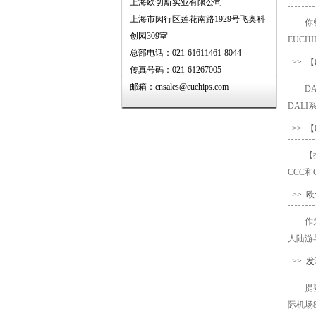
上海欧切斯实业有限公司
上海市闵行区莲花南路1929号飞奥科
你
创园309室
EUC
总部电话：021-61611461-8044
>> 
传真号码：021-61267005
邮箱：cnsales@euchips.com
D
DAL
>> 
【
CCC
>> 
作
人陆游
>> 
提
际机场