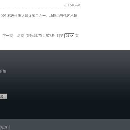
2017-06-28
60个标志性重大建设项目之一。场馆由当代艺术馆
下一页
尾页
页数:21/75 共973条 到第
页
的相
欧切斯