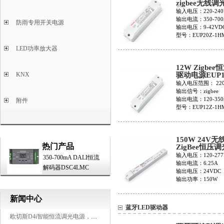
zigbee无线
器EUP20Z-1
输入电压：220-240
输出电流：350-700
防雨专用开关电源
输出电压：9-42VD
型号：EUP20Z-1H
LED功率放大器
12W Zigbe
驱动电源EUP1
KNX
1HMC
输入电压范围： 220-
输出信号：zigbee
输出电流：120-350
附件
型号：EUP12Z-1H
150W 24V无
热门产品
ZigBee恒压
LCP150Z-2W
输入电压：120-277
350-700mA DALI恒流
输出电流：6.25A
解码器DSC4LMC
输出电压：24VDC
输出功率：150W
新闻中心
蓝牙LED驱动器
欧切斯D4i智能恒流调光电源，引领未来照明生态