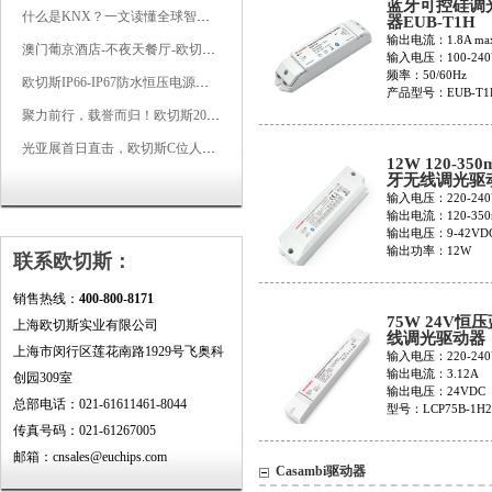
蓝牙可控硅调
什么是KNX？一文读懂全球智能建筑控制标准
器EUB-T1H
输出电流：1.8A ma
澳门葡京酒店-不夜天餐厅-欧切斯KNX智能控制系统打造高端智慧空间
输入电压：100-240
频率：50/60Hz
欧切斯IP66-IP67防水恒压电源，无惧风雨，智稳如一
产品型号：EUB-T1
聚力前行，载誉而归！欧切斯2026光亚展完美收官
光亚展首日直击，欧切斯C位人气爆棚-双奖加冕，实力再出圈
12W 120-350
牙无线调光驱
EUP12B-1H
输入电压：220-240
输出电流：120-350
输出电压：9-42VD
输出功率：12W
联系欧切斯：
销售热线：
400-800-8171
75W 24V恒
上海欧切斯实业有限公司
线调光驱动器
上海市闵行区莲花南路1929号飞奥科
LCP75B-1H2
输入电压：220-240
输出电流：3.12A
创园309室
输出电压：24VDC
总部电话：021-61611461-8044
型号：LCP75B-1H2
传真号码：021-61267005
邮箱：cnsales@euchips.com
Casambi驱动器