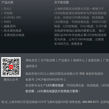
产品分类
关于欧切斯
DALI
上海欧切斯实业有限公司是一家致力于
可控硅
LED控制及调光系统研究与开发的高科技
0-10V&1-10V
企业，目前在
LED调光电源
、恒流电源、
DMX
LED调光器
、
可控硅调光器
、
DMX512控
磁吸系列
制器
、
LED控制器
、
DALI电源
、
0-10V调
防水调光电源
光电源
等领域占据国内重要位置。 核心
非调光防水电源
团队自2001年开始既从事LED控制系统研
究与开发，公司于2005年组建，注册资
本3000万元...
查看更多
网站首页
关于欧切斯
产品展示
新闻中心
发展历程
厂房
诚聘英才
版权所有©2013上海欧切斯实业有限公司
博客
保留所有权利
微信公众号
备案号:
沪ICP备05044295号-1
欧切斯专业生产
LED调光电源
，
可控硅调光器
，
恒流电源
，
LED
欧切斯，LED调光电源及灯控系统方案商
！
地 址:上海市闵行区莲花南路1929号飞奥科创园309室 销售热线:
400-800-8171
总部电话：0