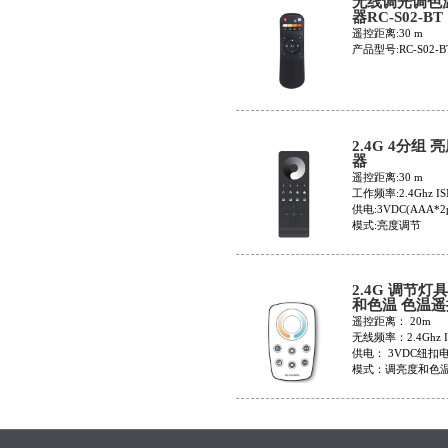
无线调光调色
器RC-S02-BT
遥控距离:30 m
产品型号:RC-S02-B
2.4G 4分组 
器
RT5(20600013
遥控距离:30 m
工作频率:2.4Ghz I
供电:3VDC(AAA*2p
模式:亮度调节
2.4G 调节灯
和色温 色温遥
RC6
遥控距离： 20m
无线频率：2.4Ghz 
供电： 3VDC纽扣
模式：调亮度和色