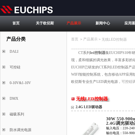
首页
关于欧切斯
产品展示
新闻中心
应用
产品分类
首页
产品展示
>
>
无线LED控制器
DALI
CT系列
led控制器
集EUCHIPS1
现，柔和细腻的调光效果，丰富多彩的
可控硅
EUCHIP已研发的CT系列LED控制器产
WIFI智能控制系统，包含移动APP应用
欧切斯专业生产LED调光电源，
可控硅
0-10V&1-10V
DMX
无线LED控制器
2.4G LED驱动器
磁吸系列
30W 550-900
2.4G调光驱动
EUP30R-1HM
输入电压：220-240
防水调光电源
输出电流：550-900