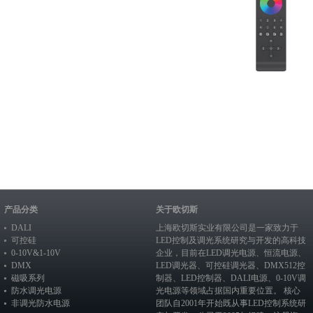
产品分类
关于欧切斯
DALI
上海欧切斯实业有限公司是一家致力于
可控硅
LED控制及调光系统研究与开发的高科技
0-10V&1-10V
企业，目前在
LED调光电源
、恒流电源、
DMX
LED调光器
、
可控硅调光器
、
DMX512控
磁吸系列
制器
、
LED控制器
、
DALI电源
、
0-10V调
防水调光电源
光电源
等领域占据国内重要位置。 核心
非调光防水电源
团队自2001年开始既从事LED控制系统研