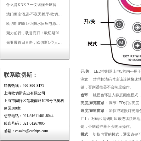
什么是KNX？一文读懂全球智能建筑控制标准
澳门葡京酒店-不夜天餐厅-欧切斯KNX智能控制系统打造高端智慧空间
欧切斯IP66-IP67防水恒压电源，无惧风雨，智稳如一
聚力前行，载誉而归！欧切斯2026光亚展完美收官
光亚展首日直击，欧切斯C位人气爆棚-双奖加冕，实力再出圈
开/关
： LED控制器上电5秒内---
联系欧切斯：
注意： 对码和清码时应该连续快速
销售热线：
400-800-8171
键，否则遥控器不会响应操作。
上海欧切斯实业有限公司
色环
： 触摸色环进入静态颜色模式
上海市闵行区莲花南路1929号飞奥科
亮度加/亮度减
： 调节LED灯的亮
创园309室
速度加/速度减
： 加快或减慢灯光颜
总部电话：021-61611461-8044
注1：
对码和清码时应该连续快速地
传真号码：021-61267005
键，否则遥控器不会响应操作。
邮箱：cnsales@euchips.com
模式
： 切换内置的模式，通常该键