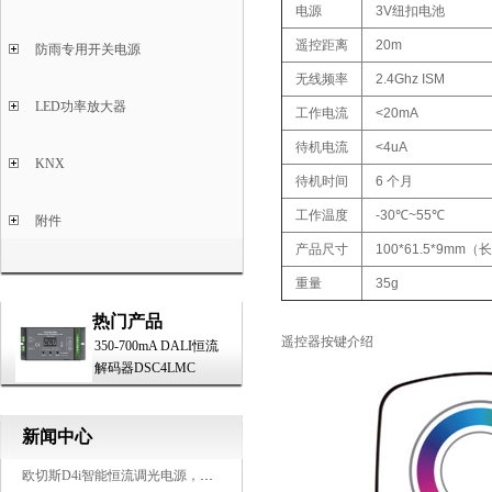
电源
3V纽扣电池
遥控距离
20m
防雨专用开关电源
无线频率
2.4Ghz ISM
LED功率放大器
工作电流
<20mA
待机电流
<4uA
KNX
待机时间
6 个月
工作温度
-30℃~55℃
附件
产品尺寸
100*61.5*9mm（
重量
35g
热门产品
遥控器按键介绍
350-700mA DALI恒流
解码器DSC4LMC
新闻中心
欧切斯D4i智能恒流调光电源，引领未来照明生态