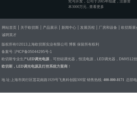
究与开发，公司于2005年组建，注册资
本3000万元...
查看更多
网站首页
关于欧切斯
产品展示
新闻中心
发展历程
厂房和设备
欧切斯展
诚聘英才
版权所有©2013上海欧切斯实业有限公司
博客
保留所有权利
备案号:
沪ICP备05044295号-1
欧切斯专业生产
LED调光电源
，
可控硅调光器
，
恒流电源
，
LED调光器
，
DMX512
欧切斯，LED调光电源及灯控系统方案商
！
地 址:上海市闵行区莲花南路1929号飞奥科创园309室 销售热线:
400-800-8171
总部电话：0