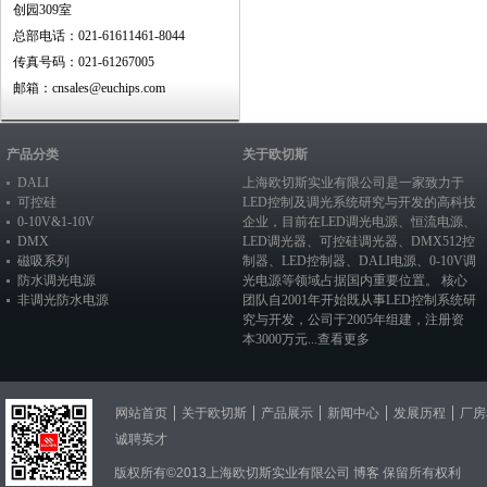
创园309室
总部电话：021-61611461-8044
传真号码：021-61267005
邮箱：cnsales@euchips.com
产品分类
关于欧切斯
DALI
上海欧切斯实业有限公司是一家致力于
可控硅
LED控制及调光系统研究与开发的高科技
0-10V&1-10V
企业，目前在
LED调光电源
、恒流电源、
DMX
LED调光器
、
可控硅调光器
、
DMX512控
磁吸系列
制器
、
LED控制器
、
DALI电源
、
0-10V调
防水调光电源
光电源
等领域占据国内重要位置。 核心
非调光防水电源
团队自2001年开始既从事LED控制系统研
究与开发，公司于2005年组建，注册资
本3000万元...
查看更多
网站首页
关于欧切斯
产品展示
新闻中心
发展历程
厂房
诚聘英才
版权所有©2013上海欧切斯实业有限公司
博客
保留所有权利