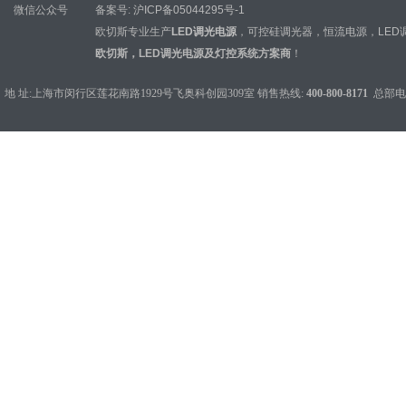
微信公众号
备案号:
沪ICP备05044295号-1
欧切斯专业生产
LED调光电源
，
可控硅调光器
，
恒流电源
，
LED
欧切斯，LED调光电源及灯控系统方案商
！
地 址:上海市闵行区莲花南路1929号飞奥科创园309室 销售热线:
400-800-8171
总部电话：0