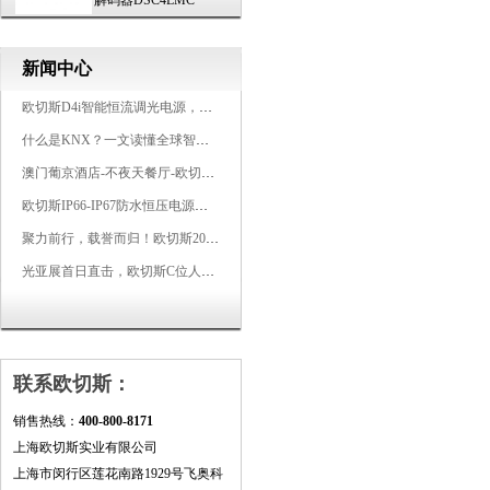
解码器DSC4LMC
新闻中心
欧切斯D4i智能恒流调光电源，引领未来照明生态
什么是KNX？一文读懂全球智能建筑控制标准
澳门葡京酒店-不夜天餐厅-欧切斯KNX智能控制系统打造高端智慧空间
欧切斯IP66-IP67防水恒压电源，无惧风雨，智稳如一
聚力前行，载誉而归！欧切斯2026光亚展完美收官
光亚展首日直击，欧切斯C位人气爆棚-双奖加冕，实力再出圈
联系欧切斯：
销售热线：
400-800-8171
上海欧切斯实业有限公司
上海市闵行区莲花南路1929号飞奥科