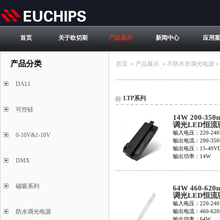
首页
关于欧切斯
产品展示
新闻中心
应用
产品分类
首页
产品展示
不防水非调光电源
>
>
DALI
LTP系列
可控硅
14W 200-350
调光LED恒流
LTP14-1HMC
输入电压：220-240
0-10V&1-10V
W G
输出电流：200-350
输出电压：15-40V
输出功率：14W
DMX
磁吸系列
64W 460-620
调光LED恒流
LTS64-1HMC
输入电压：220-240
输出电流：460-620
防水调光电源
输出功率：64W