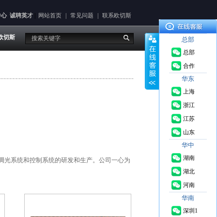
中心
诚聘英才
|
网站首页
|
常见问题
|
联系欧切斯
欧切斯
总部
总部
合作
华东
上海
浙江
江苏
山东
华中
湖南
ED调光系统和控制系统的研发和生产。公司一心为
湖北
河南
华南
深圳1