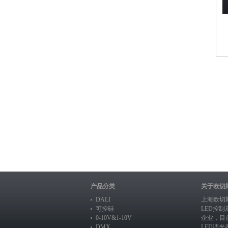
产品分类
关于欧切
DALI
上海欧切
可控硅
LED控
0-10V&1-10V
企业，目
DMX
LED调光