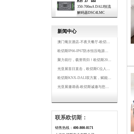
350-700mA DALI恒流
解码器DSC4LMC
新闻中心
澳门葡京酒店-不夜天餐厅-欧切斯KNX智能控制系统打造高端智慧空间
欧切斯IP66-IP67防水恒压电源，无惧风雨，智稳如一
聚力前行，载誉而归！欧切斯2026光亚展完美收官
光亚展首日直击，欧切斯C位人气爆棚-双奖加冕，实力再出圈
欧切斯KNX-DALI双方案，赋能广州有马空间日式轻奢静谧之光
光亚展邀请函-欧切斯诚邀与您相约2026广州国际照明展览会
联系欧切斯：
销售热线：
400-800-8171