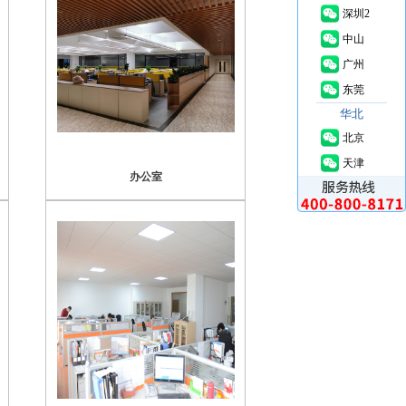
深圳2
中山
广州
东莞
华北
北京
天津
办公室