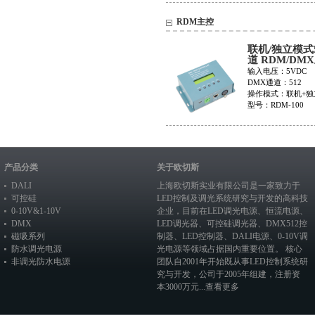
RDM主控
联机/独立模式
道 RDM/DM
RDM-100
输入电压：5VDC
DMX通道：512
操作模式：联机+独
型号：RDM-100
产品分类
关于欧切斯
DALI
上海欧切斯实业有限公司是一家致力于
可控硅
LED控制及调光系统研究与开发的高科技
0-10V&1-10V
企业，目前在
LED调光电源
、恒流电源、
DMX
LED调光器
、
可控硅调光器
、
DMX512控
磁吸系列
制器
、
LED控制器
、
DALI电源
、
0-10V调
防水调光电源
光电源
等领域占据国内重要位置。 核心
非调光防水电源
团队自2001年开始既从事LED控制系统研
究与开发，公司于2005年组建，注册资
本3000万元...
查看更多