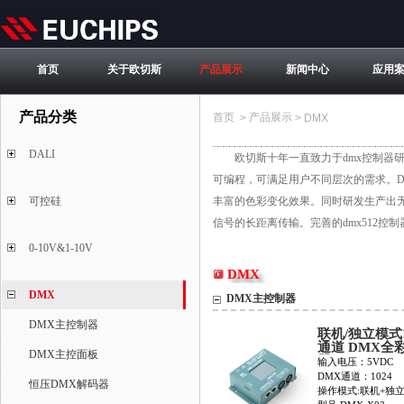
首页
关于欧切斯
产品展示
新闻中心
应用
产品分类
首页
产品展示
>
>
DMX
DALI
欧切斯十年一直致力于dmx控制器研
可编程，可满足用户不同层次的需求。D
可控硅
丰富的色彩变化效果。同时研发生产出无
信号的长距离传输。完善的dmx512
0-10V&1-10V
DMX
DMX
DMX主控制器
DMX主控制器
联机/独立模式1
通道 DMX全
DMX主控面板
器DMX-X03
输入电压：5VDC
DMX通道：1024
恒压DMX解码器
操作模式:联机+独