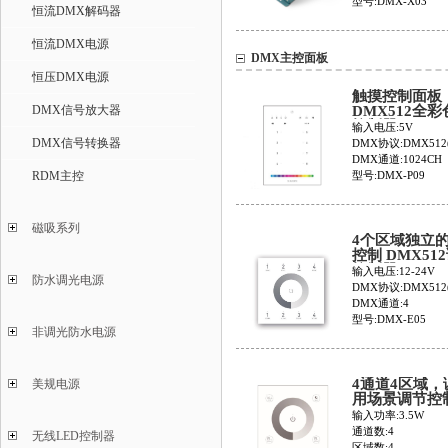
型号:DMX-X03
恒流DMX解码器
恒流DMX电源
DMX主控面板
恒压DMX电源
触摸控制面板
DMX信号放大器
DMX512全
控制器DMX-P
输入电压:5V
DMX信号转换器
DMX协议:DMX512(
DMX通道:1024CH
RDM主控
型号:DMX-P09
磁吸系列
4个区域独立
控制 DMX51
控制器DMX-E
输入电压:12-24V
防水调光电源
DMX协议:DMX512(
DMX通道:4
型号:DMX-E05
非调光防水电源
4通道4区域，
美规电源
用场景调节控
DMX-E01L
输入功率:3.5W
通道数:4
无线LED控制器
区域数:4