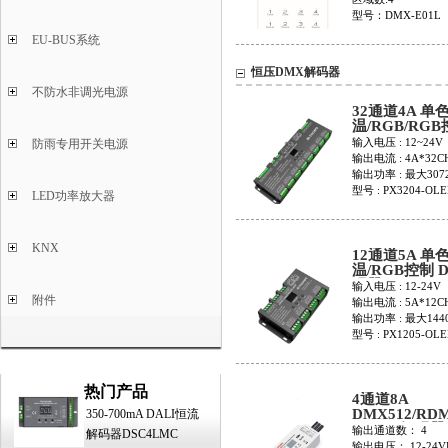
型号：DMX-E01L
EU-BUS系统
恒压DMX解码器
不防水非调光电源
32通道4A 单色
温/RGB/RG
PX3204-OLE
输入电压 : 12~24V
防雨专用开关电源
输出电流 : 4A*32C
输出功率 : 最大307
型号 : PX3204-OL
LED功率放大器
KNX
12通道5A 单色
温/RGB控制 
码器PX1205-
输入电压 : 12-24V
附件
输出电流 : 5A*12C
输出功率 : 最大144
型号 : PX1205-OL
热门产品
4通道8A
DMX512/RD
350-700mA DALI恒流
RGBW解码器
输出通道数： 4
解码器DSC4LMC
PX0408-WP
输出电压： 12-24V