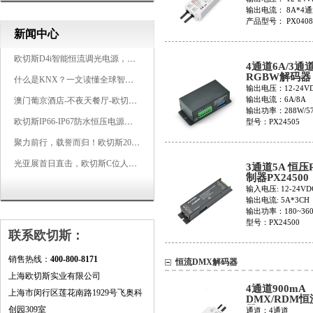
输出电流： 8A*4
产品型号： PX0408
新闻中心
欧切斯D4i智能恒流调光电源，引领未来照明生态
4通道6A/3通道
RGBW解码器
什么是KNX？一文读懂全球智能建筑控制标准
PX24505
输出电压：12-24V
输出电流：6A/8A
澳门葡京酒店-不夜天餐厅-欧切斯KNX智能控制系统打造高端智慧空间
输出功率：288W/5
欧切斯IP66-IP67防水恒压电源，无惧风雨，智稳如一
型号：PX24505
聚力前行，载誉而归！欧切斯2026光亚展完美收官
光亚展首日直击，欧切斯C位人气爆棚-双奖加冕，实力再出圈
3通道5A 恒压
制器PX24500
输入电压: 12-24VD
输出电流: 5A*3CH
输出功率：180~36
型号：PX24500
联系欧切斯：
销售热线：
400-800-8171
恒流DMX解码器
上海欧切斯实业有限公司
4通道900mA
上海市闵行区莲花南路1929号飞奥科
DMX/RDM
器PX904-WP
创园309室
通道：4通道