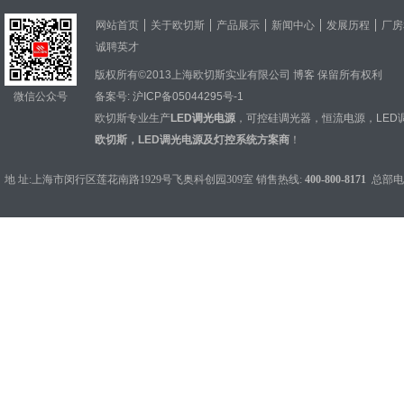
网站首页
关于欧切斯
产品展示
新闻中心
发展历程
厂房
诚聘英才
版权所有©2013上海欧切斯实业有限公司
博客
保留所有权利
微信公众号
备案号:
沪ICP备05044295号-1
欧切斯专业生产
LED调光电源
，
可控硅调光器
，
恒流电源
，
LED
欧切斯，LED调光电源及灯控系统方案商
！
地 址:上海市闵行区莲花南路1929号飞奥科创园309室 销售热线:
400-800-8171
总部电话：0