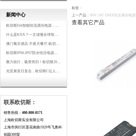
标签：
新闻中心
上一产品：
96W 24V DMX恒压调光电源M
查看其它产品
欧切斯D4i智能恒流调光电源，引领未来照明生态
什么是KNX？一文读懂全球智能建筑控制标准
澳门葡京酒店-不夜天餐厅-欧切斯KNX智能控制系统打造高端智慧空间
欧切斯IP66-IP67防水恒压电源，无惧风雨，智稳如一
聚力前行，载誉而归！欧切斯2026光亚展完美收官
光亚展首日直击，欧切斯C位人气爆棚-双奖加冕，实力再出圈
联系欧切斯：
销售热线：
400-800-8171
上海欧切斯实业有限公司
上海市闵行区莲花南路1929号飞奥科
创园309室