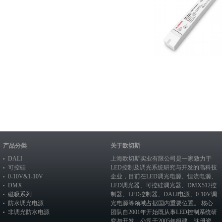
产品分类
关于欧切斯
DALI
上海欧切斯实业有限公司是一家致力于
可控硅
LED控制及调光系统研究与开发的高科技
0-10V&1-10V
企业，目前在
LED调光电源
、恒流电源、
DMX
LED调光器
、
可控硅调光器
、
DMX512控
磁吸系列
制器
、
LED控制器
、
DALI电源
、
0-10V调
防水调光电源
光电源
等领域占据国内重要位置。 核心
非调光防水电源
团队自2001年开始既从事LED控制系统研
究与开发，公司于2005年组建，注册资