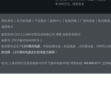
本3000万元...
查看更多
网站首页
关于欧切斯
产品展示
新闻中心
发展历程
厂房和设备
欧切斯展
诚聘英才
版权所有©2013上海欧切斯实业有限公司
博客
保留所有权利
备案号:
沪ICP备05044295号-1
欧切斯专业生产
LED调光电源
，
可控硅调光器
，
恒流电源
，
LED调光器
，
DMX512
欧切斯，LED调光电源及灯控系统方案商
！
地 址:上海市闵行区莲花南路1929号飞奥科创园309室 销售热线:
400-800-8171
总部电话：0