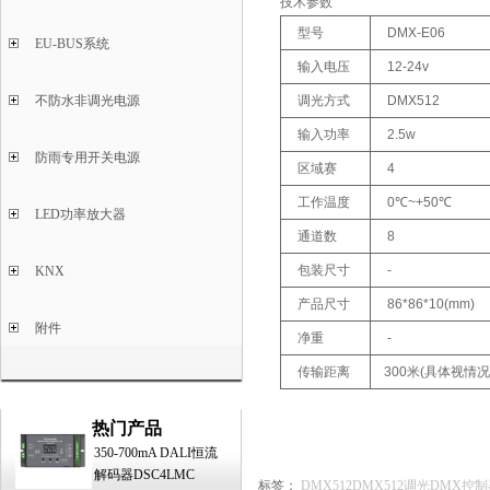
技术参数
型号
DMX-E06
EU-BUS系统
输入电压
12-24v
不防水非调光电源
调光方式
DMX512
输入功率
2.5w
防雨专用开关电源
区域赛
4
工作温度
0℃~+50℃
LED功率放大器
通道数
8
包装尺寸
-
KNX
产品尺寸
86*86*10(mm)
附件
净重
-
传输距离
300米(具体视情
热门产品
350-700mA DALI恒流
解码器DSC4LMC
标签：
DMX512
DMX512调光
DMX控制