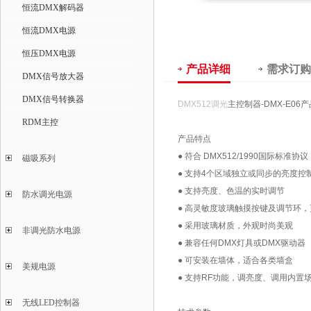
恒流DMX解码器
恒流DMX电源
恒压DMX电源
产品详细
需求订购
DMX信号放大器
DMX信号转换器
DMX512调光
主控制器-DMX-E06
RDM主控
产品特点
● 符合 DMX512/1990国际标准协议
磁吸系列
● 支持4个区域独立或同步的亮度控
● 支持亮度、色温的实时调节
防水调光电源
● 高灵敏度玻璃触摸按键及调节环
● 采用玻璃材质，外观时尚美观
非调光防水电源
● 兼容任何DMX灯具或DMX驱动器
● 可安装在墙体，适合各类墙盒
美规电源
● 支持RF功能，调亮度、调用内置
无线LED控制器