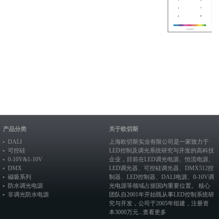
产品分类
关于欧切斯
DALI
上海欧切斯实业有限公司是一家致力于
可控硅
LED控制及调光系统研究与开发的高科技
0-10V&1-10V
企业，目前在
LED调光电源
、恒流电源、
DMX
LED调光器
、
可控硅调光器
、
DMX512控
磁吸系列
制器
、
LED控制器
、
DALI电源
、
0-10V调
防水调光电源
光电源
等领域占据国内重要位置。 核心
非调光防水电源
团队自2001年开始既从事LED控制系统研
究与开发，公司于2005年组建，注册资
本3000万元...
查看更多