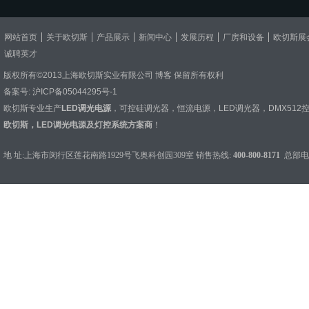
网站首页
关于欧切斯
产品展示
新闻中心
发展历程
厂房和设备
欧切斯展
诚聘英才
版权所有©2013上海欧切斯实业有限公司
博客
保留所有权利
备案号:
沪ICP备05044295号-1
欧切斯专业生产
LED调光电源
，
可控硅调光器
，
恒流电源
，
LED调光器
，
DMX512
欧切斯，LED调光电源及灯控系统方案商
！
地 址:上海市闵行区莲花南路1929号飞奥科创园309室 销售热线:
400-800-8171
总部电话：0