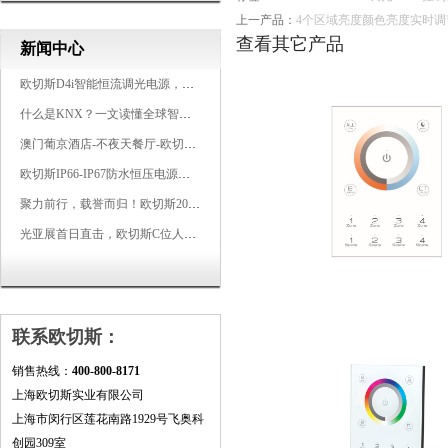
上一产品：
4个区域亮度颜色亮度实时调节 
查看其它产品
新闻中心
欧切斯D4i智能恒流调光电源，引领未来照明生态
什么是KNX？一文读懂全球智能建筑控制标准
澳门葡京酒店-不夜天餐厅-欧切斯KNX智能控制系统打造高端智慧空间
欧切斯IP66-IP67防水恒压电源，无惧风雨，智稳如一
聚力前行，载誉而归！欧切斯2026光亚展完美收官
光亚展首日直击，欧切斯C位人气爆棚-双奖加冕，实力再出圈
联系欧切斯：
销售热线：
400-800-8171
上海欧切斯实业有限公司
上海市闵行区莲花南路1929号飞奥科
创园309室