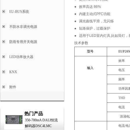
● 效率高达 86%
EU-BUS系统
● 内建主动式PFC功能
● 调光曲线平滑，无闪烁
不防水非调光电源
● 短路保护，过载保护
● 适用于LED室内灯具,比如筒灯
防雨专用开关电源
技术参数
型号
EUP20
LED功率放大器
效率
输入
电压
KNX
频率
附件
功率因
THD
电流
热门产品
浪涌电
350-700mA DALI恒流
解码器DSC4LMC
电流
/电