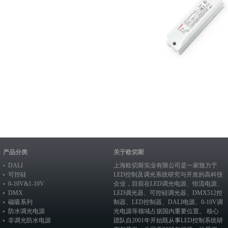
产品分类
关于欧切斯
DALI
上海欧切斯实业有限公司是一家致力于
可控硅
LED控制及调光系统研究与开发的高科技
0-10V&1-10V
企业，目前在
LED调光电源
、恒流电源、
DMX
LED调光器
、
可控硅调光器
、
DMX512控
磁吸系列
制器
、
LED控制器
、
DALI电源
、
0-10V调
防水调光电源
光电源
等领域占据国内重要位置。 核心
非调光防水电源
团队自2001年开始既从事LED控制系统研