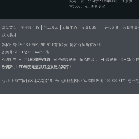
究与开发，公司于2005年组建，注册资
本3000万元...
查看更多
网站首页
关于欧切斯
产品展示
新闻中心
发展历程
厂房和设备
欧切斯展
诚聘英才
版权所有©2013上海欧切斯实业有限公司
博客
保留所有权利
备案号:
沪ICP备05044295号-1
欧切斯专业生产
LED调光电源
，
可控硅调光器
，
恒流电源
，
LED调光器
，
DMX512
欧切斯，LED调光电源及灯控系统方案商
！
地 址:上海市闵行区莲花南路1929号飞奥科创园309室 销售热线:
400-800-8171
总部电话：0