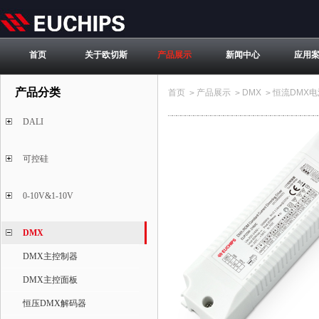
首页
关于欧切斯
产品展示
新闻中心
应用
产品分类
首页
产品展示
DMX
恒流DMX电
>
>
>
DALI
可控硅
0-10V&1-10V
DMX
DMX主控制器
DMX主控面板
恒压DMX解码器