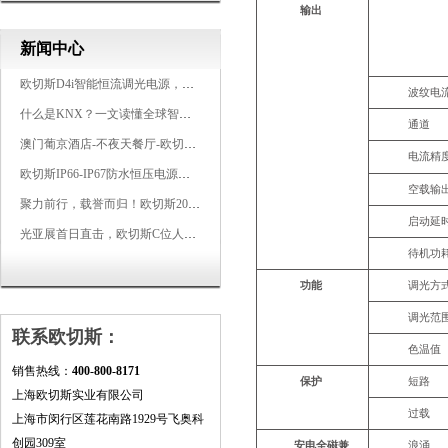
输出
新闻中心
欧切斯D4i智能恒流调光电源，引领未来照明生态
波纹电
什么是KNX？一文读懂全球智能建筑控制标准
通道
澳门葡京酒店-不夜天餐厅-欧切斯KNX智能控制系统打造高端智慧空间
电流精
欧切斯IP66-IP67防水恒压电源，无惧风雨，智稳如一
空载输
聚力前行，载誉而归！欧切斯2026光亚展完美收官
启动延
光亚展首日直击，欧切斯C位人气爆棚-双奖加冕，实力再出圈
待机功
功能
调光方
调光范
联系欧切斯：
色温值
销售热线：
400-800-8171
保护
短路
上海欧切斯实业有限公司
过载
上海市闵行区莲花南路1929号飞奥科
创园309室
安
电
全
磁兼
浪涌