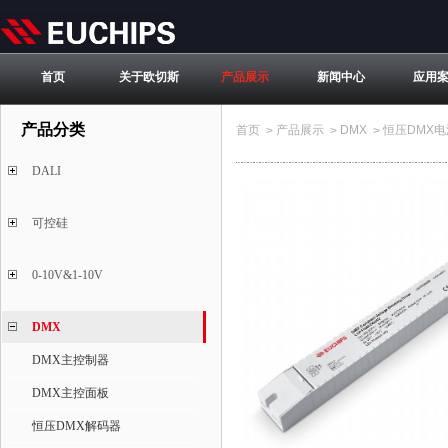
首页
关于欧切斯
产品展示
新闻中心
应用
产品分类
首页
产品展示
DMX
恒压DMX电
>
>
>
DALI
可控硅
0-10V&1-10V
DMX
DMX主控制器
DMX主控面板
恒压DMX解码器