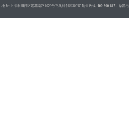
地 址:上海市闵行区莲花南路1929号飞奥科创园309室 销售热线:
400-800-8171
总部电话：0