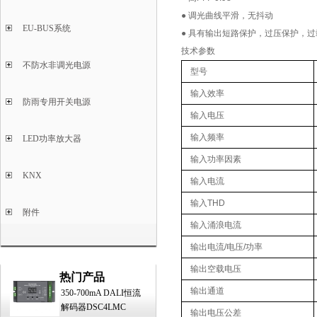
● 调光曲线平滑，无抖动
EU-BUS系统
● 具有输出短路保护，过压保护，
技术参数
不防水非调光电源
型号
输入效率
防雨专用开关电源
输入电压
输入频率
LED功率放大器
输入功率因素
KNX
输入电流
输入THD
附件
输入涌浪电流
输出电流/电压/功率
输出空载电压
热门产品
输出通道
350-700mA DALI恒流
解码器DSC4LMC
输出电压公差