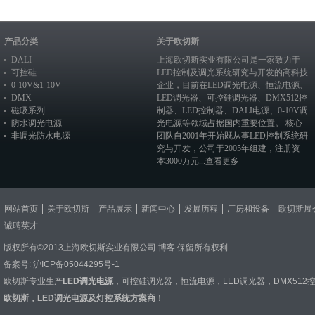
产品分类
关于欧切斯
DALI
上海欧切斯实业有限公司是一家致力于
可控硅
LED控制及调光系统研究与开发的高科技
0-10V&1-10V
企业，目前在
LED调光电源
、恒流电源、
DMX
LED调光器
、
可控硅调光器
、
DMX512控
磁吸系列
制器
、
LED控制器
、
DALI电源
、
0-10V调
防水调光电源
光电源
等领域占据国内重要位置。 核心
非调光防水电源
团队自2001年开始既从事LED控制系统研
究与开发，公司于2005年组建，注册资
本3000万元...
查看更多
网站首页
关于欧切斯
产品展示
新闻中心
发展历程
厂房和设备
欧切斯展
诚聘英才
版权所有©2013上海欧切斯实业有限公司
博客
保留所有权利
备案号:
沪ICP备05044295号-1
欧切斯专业生产
LED调光电源
，
可控硅调光器
，
恒流电源
，
LED调光器
，
DMX512
欧切斯，LED调光电源及灯控系统方案商
！