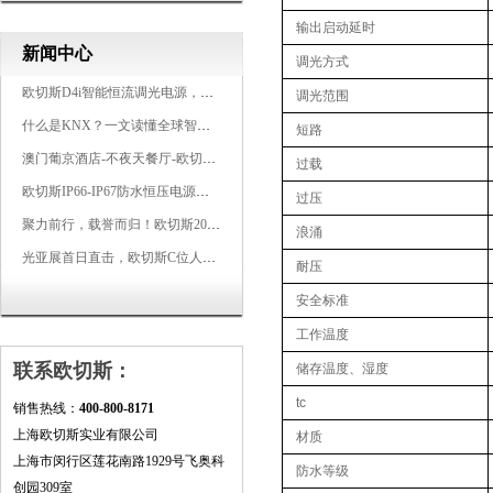
输出启动延时
新闻中心
调光方式
欧切斯D4i智能恒流调光电源，引领未来照明生态
调光范围
什么是KNX？一文读懂全球智能建筑控制标准
短路
澳门葡京酒店-不夜天餐厅-欧切斯KNX智能控制系统打造高端智慧空间
过载
欧切斯IP66-IP67防水恒压电源，无惧风雨，智稳如一
过压
聚力前行，载誉而归！欧切斯2026光亚展完美收官
浪涌
光亚展首日直击，欧切斯C位人气爆棚-双奖加冕，实力再出圈
耐压
安全标准
工作温度
联系欧切斯：
储存温度、湿度
tc
销售热线：
400-800-8171
上海欧切斯实业有限公司
材质
上海市闵行区莲花南路1929号飞奥科
防水等级
创园309室