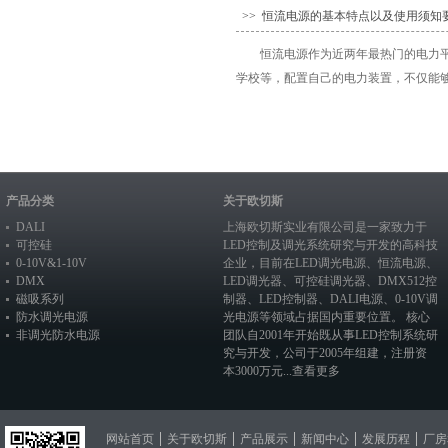
>> 恒流电源的基本特点以及使用须知
恒流电源作为近两年最热门的电力
学校等，配置自己的电力装置，不仅能够
产品分类
关于欧切斯
DALI
上海欧切斯实业有限公司是一家致力于
可控硅
LED控制及调光系统研究与开发的高科技
0-10V&1-10V
企业，目前在
LED调光电源
、恒流电源、
DMX
LED调光器
、
可控硅调光器
、
DMX512控
磁吸系列
制器
、
LED控制器
、
DALI电源
、
0-10V调
防水调光电源
光电源
等领域占据国内重要位置。 核心
非调光防水电源
团队自2001年开始既从事LED控制系统研
究与开发，公司于2005年组建，注册资
本3000万元...
查看更多
网站首页
关于欧切斯
产品展示
新闻中心
发展历程
厂房