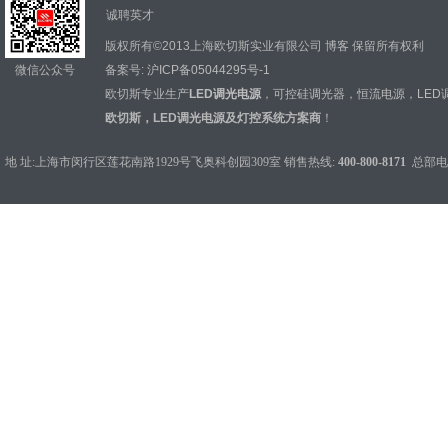
诚聘英才
版权所有©2013上海欧切斯实业有限公司
博客
保留所有权利
微信公众号
备案号:
沪ICP备05044295号-1
欧切斯专业生产
LED调光电源
，
可控硅调光器
，
恒流电源
，
LED
欧切斯，LED调光电源及灯控系统方案商
！
地 址:上海市闵行区莲花南路1929号飞奥科创园309室 销售热线:
400-800-8171
总部电话：0