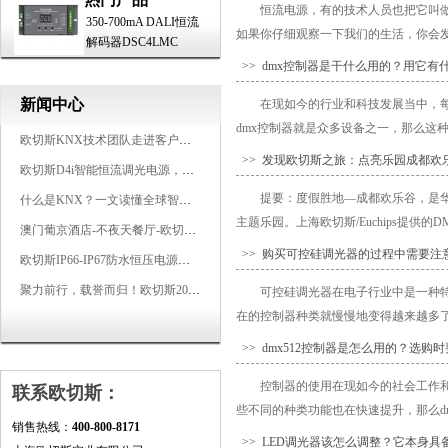
恒流电源，有的技术人员也把它叫
350-700mA DALI恒流
如果你仔细观察一下我们的生活，你会发
解码器DSC4LMC
>> dmx控制器是干什么用的？用它有
新闻中心
在现如今的行业和科技发展当中，
dmx控制器就是众多设备之一，那么这种
欧切斯KNX技术团队走进客户企业，为智能照明项目提供专业技术支持
>> 发现欧切斯之旅：点亮乐园成都欢
欧切斯D4i智能恒流调光电源，引领未来照明生态
提要：度假胜地—成都欢乐谷，是
什么是KNX？一文读懂全球智能建筑控制标准
主题乐园。上海欧切斯/Euchips提供的
澳门葡京酒店-不夜天餐厅-欧切斯KNX智能控制系统打造高端智慧空间
>> 购买可控硅调光器的过程中需要注
欧切斯IP66-IP67防水恒压电源，无惧风雨，智稳如一
聚力前行，载誉而归！欧切斯2026光亚展完美收官
可控硅调光器在电子行业中是一种
在的控制器种类就慢慢地变得越来越多了
>> dmx512控制器是怎么用的？选购
控制器的使用在现如今的社会工作
联系欧切斯：
些不同的种类功能也在快速提升，那么dmx
销售热线：
400-800-8171
>> LED调光器该怎么调整？它本身具