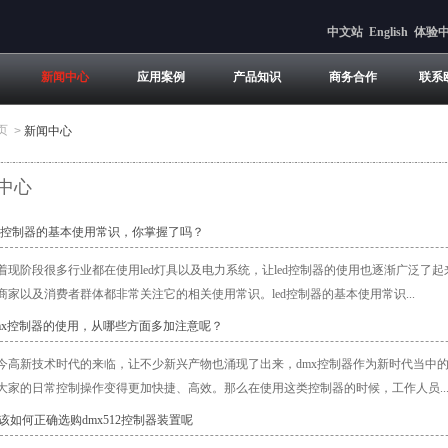
中文站
English
体验
新闻中心
应用案例
产品知识
商务合作
联系
页
>
新闻中心
中心
led控制器的基本使用常识，你掌握了吗？
着现阶段很多行业都在使用led灯具以及电力系统，让led控制器的使用也逐渐广泛
商家以及消费者群体都非常关注它的相关使用常识。led控制器的基本使用常识...
dmx控制器的使用，从哪些方面多加注意呢？
今高新技术时代的来临，让不少新兴产物也涌现了出来，dmx控制器作为新时代当中
大家的日常控制操作变得更加快捷、高效。那么在使用这类控制器的时候，工作人员..
应该如何正确选购dmx512控制器装置呢