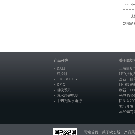
>> 
现
制器的
产品分类
关于欧切
DALI
上海欧切
可控硅
LED控
0-10V&1-10V
企业，目
DMX
LED调光
磁吸系列
制器
、
L
防水调光电源
光电源
等
非调光防水电源
团队自20
究与开发
本3000万元
网站首页
关于欧切斯
产品展