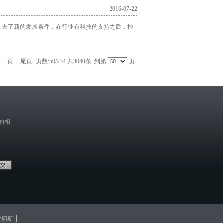
2016-07-22
带去了新的发展条件，在行业有科技的支持之后，控
下一页
尾页
页数:50/234 共3040条 到第
页
的相
欧切斯