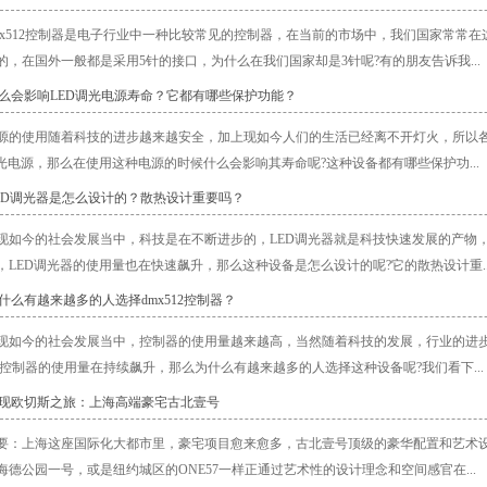
mx512控制器是电子行业中一种比较常见的控制器，在当前的市场中，我们国家常常在
的，在国外一般都是采用5针的接口，为什么在我们国家却是3针呢?有的朋友告诉我...
什么会影响LED调光电源寿命？它都有哪些保护功能？
源的使用随着科技的进步越来越安全，加上现如今人们的生活已经离不开灯火，所以
调光电源，那么在使用这种电源的时候什么会影响其寿命呢?这种设备都有哪些保护功...
LED调光器是怎么设计的？散热设计重要吗？
现如今的社会发展当中，科技是在不断进步的，LED调光器就是科技快速发展的产物，
，LED调光器的使用量也在快速飙升，那么这种设备是怎么设计的呢?它的散热设计重..
为什么有越来越多的人选择dmx512控制器？
现如今的社会发展当中，控制器的使用量越来越高，当然随着科技的发展，行业的进
512控制器的使用量在持续飙升，那么为什么有越来越多的人选择这种设备呢?我们看下...
发现欧切斯之旅：上海高端豪宅古北壹号
要：上海这座国际化大都市里，豪宅项目愈来愈多，古北壹号顶级的豪华配置和艺术
海德公园一号，或是纽约城区的ONE57一样正通过艺术性的设计理念和空间感官在...