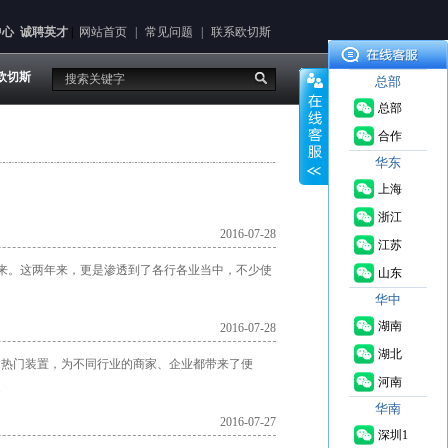
中心
诚聘英才
|
网站首页
|
常见问题
|
联系欧切斯
欧切斯
总部
总部
合作
华东
上海
浙江
2016-07-28
江苏
了起来。这两年来，更是渗透到了各行各业当中，不少使
山东
华中
湖南
2016-07-28
湖北
的热门装置，为不同行业的商家、企业都带来了便
河南
.
华南
2016-07-27
深圳1