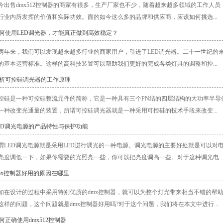
今出售dmx512控制器的商家有很多，生产厂家也不少，随着越来越多领域的工作人
行业内所发挥的价值和实际功效。面的如今这么多的品牌和供应商，应该如何挑选...
如何使用LED调光器，才能真正做到高效稳定？
两年来，我们可以发现越来越多行业的商家用户，引进了LED调光器。二十一世纪的
的基本运营标准。这样的高科技装置可以帮助我们更好的完成各类灯具的调整和控...
解析可控硅调光器的工作原理
控硅是一种可控硅整流元件的简称，它是一种具有三个PN结的四层结构的大功率半导
一种改变光通量的装置，所谓可控硅调光器就是一种采用可控硅的技术手段来改变...
LED调光电源的产品特性与保护功能
谓LED调光电源就是采用LED进行调光的一种电源。调光电源的主要好处就是可以对
亮度调低一下，如果你需要的光照亮一些，你可以把亮度调高一些。对于这种调光电..
dmx控制器好用的原因在哪里
如在设计的过程中采用特别优质的dmx控制器，就可以为整个灯光带来相当不错的帮
这样的问题，这个问题就是dmx控制器好用吗?对于这个问题，我们将在本文中进行...
何正确使用dmx512控制器