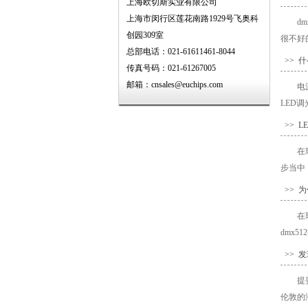
上海欧切斯实业有限公司
上海市闵行区莲花南路1929号飞奥科
d
创园309室
很不好
总部电话：021-61611461-8044
>> 
传真号码：021-61267005
邮箱：cnsales@euchips.com
电
LED
>> 
在
步当中
>> 
在
dmx
>> 
提
伦敦的