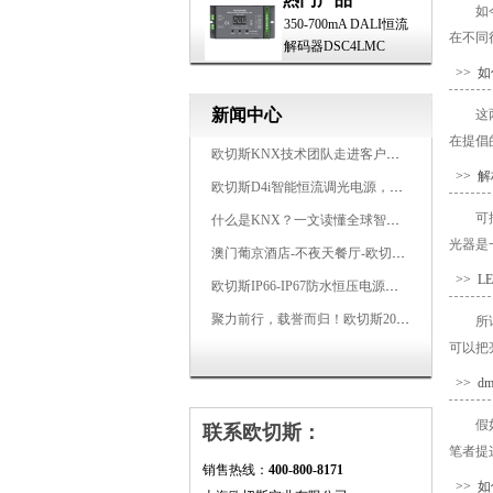
如
350-700mA DALI恒流
在不同
解码器DSC4LMC
>> 
新闻中心
这
在提倡
欧切斯KNX技术团队走进客户企业，为智能照明项目提供专业技术支持
>> 
欧切斯D4i智能恒流调光电源，引领未来照明生态
可
什么是KNX？一文读懂全球智能建筑控制标准
光器是
澳门葡京酒店-不夜天餐厅-欧切斯KNX智能控制系统打造高端智慧空间
>> 
欧切斯IP66-IP67防水恒压电源，无惧风雨，智稳如一
聚力前行，载誉而归！欧切斯2026光亚展完美收官
所
可以把
>> 
假
联系欧切斯：
笔者提
销售热线：
400-800-8171
>> 如