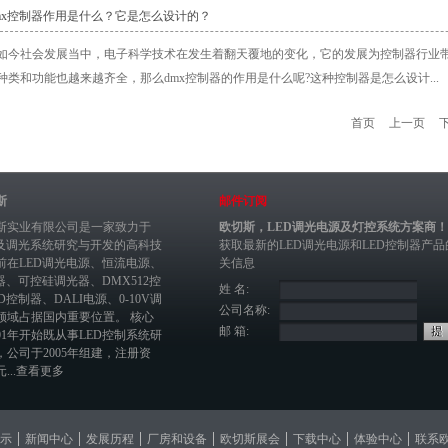
dmx控制器作用是什么？它是怎么设计的？
如今社会发展当中，电子科学技术在发生着翻天覆地的变化，它的发展为控制器行业
种类和功能也越来越齐全，那么dmx控制器的作用是什么呢?这种控制器是怎么设计...
首页
上一页
斯
邮件订阅
斯实业有限公司是一家致力于
欧切斯，LED调光电源及灯控系统方案商！
制及调光系统研究与开发的高科技
获取最新的
LED调光电源
和
LED控制器
产品
前在
LED调光电源
、恒流电源、
关信息
器
、
可控硅调光器
、
DMX512控
姓 名:
ED控制器
、
DALI电源
、
0-10V调
公司名称:
领域占据国内重要位置。 核心
邮 箱:
01年开始既从事LED控制系统研
，公司于2005年组建，注册资
...
查看更多
示
新闻中心
发展历程
厂房和设备
欧切斯展会
下载中心
体验中心
联系