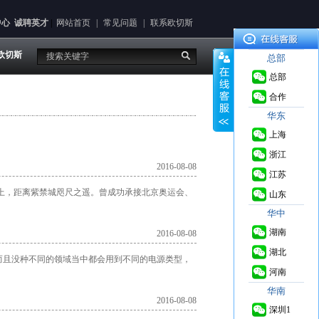
中心
诚聘英才
|
网站首页
|
常见问题
|
联系欧切斯
欧切斯
总部
总部
合作
华东
上海
浙江
2016-08-08
江苏
上，距离紫禁城咫尺之遥。曾成功承接北京奥运会、
山东
华中
湖南
2016-08-08
湖北
而且没种不同的领域当中都会用到不同的电源类型，
河南
华南
2016-08-08
深圳1