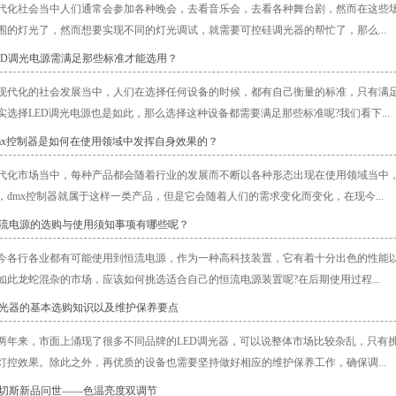
代化社会当中人们通常会参加各种晚会，去看音乐会，去看各种舞台剧，然而在这些
围的灯光了，然而想要实现不同的灯光调试，就需要可控硅调光器的帮忙了，那么...
LED调光电源需满足那些标准才能选用？
现代化的社会发展当中，人们在选择任何设备的时候，都有自己衡量的标准，只有满
实选择LED调光电源也是如此，那么选择这种设备都需要满足那些标准呢?我们看下...
dmx控制器是如何在使用领域中发挥自身效果的？
代化市场当中，每种产品都会随着行业的发展而不断以各种形态出现在使用领域当中
，dmx控制器就属于这样一类产品，但是它会随着人们的需求变化而变化，在现今...
恒流电源的选购与使用须知事项有哪些呢？
今各行各业都有可能使用到恒流电源，作为一种高科技装置，它有着十分出色的性能
如此龙蛇混杂的市场，应该如何挑选适合自己的恒流电源装置呢?在后期使用过程...
调光器的基本选购知识以及维护保养要点
两年来，市面上涌现了很多不同品牌的LED调光器，可以说整体市场比较杂乱，只有
灯控效果。除此之外，再优质的设备也需要坚持做好相应的维护保养工作，确保调...
欧切斯新品问世——色温亮度双调节