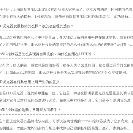
月伊始，上海欧切斯/EUCHIPS又有新品和大家见面了。这次发布的是可同时调节
性能上有很大的提升。1.外观精致，操作便捷欧切斯/EUCHIPS这款新品—多功能触...
LED调光器发展趋势怎么样？该怎么合理的选购？
着LED灯在我们的生活当中得到普及，各大辅助设备的使用率也在快速增长，随着科技
了人们的视野当中，那么这种设备的发展趋势怎么样?该怎么合理的选购呢?我们看下...
dmx512控制器是怎么实现舞台调光的？为什么能用在LED灯中？
起灯光，给人的第一感觉就是缤纷好看，很多人为了营造氛围，都会通过调节灯光的
的，比如dmx512控制器，那么这种设备是怎么实现舞台调光呢?它为什么能被使用...
LED调光器在灯具使用上所产生的的意义
么是LED调光器，说的简单通俗一些，它就是一种改变照明装置光源光通量及其调节
是因为它可以对灯光的亮度进行调节。在生活中的很多灯具，它们是不可以调节亮度..
dmx512控制器的选购，从哪些方面着手？
在市面上控制器的品牌比较杂乱，可以说选购优质的dmx512控制器成为了众多商家
智的挑选，才能从龙蛇混杂的市场当中找到自己要的控制器装置。生产厂家的选择...