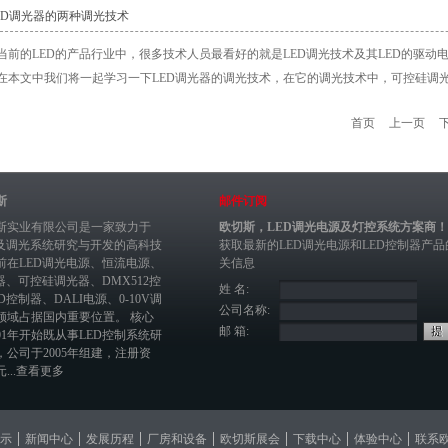
LED调光器的两种调光技术
当前的LED的产品行业中，很多技术人员最看好的就是LED调光技术及其LED的驱动电
在本文中我们将一起学习一下LED调光器的调光技术，在它的调光技术中，可控硅调光.
首页
上一页
斯
邮件订阅
斯实业有限公司是一家致力于
欧切斯，LED调光电源及灯控系统方案商！
制及调光系统研究与开发的高科技
获取最新的
LED调光电源
和
LED控制器
产品
前在
LED调光电源
、恒流电源、
关信息
器
、
可控硅调光器
、
DMX512控
姓 名:
ED控制器
、
DALI电源
、
0-10V调
公司名称:
领域占据国内重要位置。 核心
邮 箱:
01年开始既从事LED控制系统研
，公司于2005年组建，注册资
...
查看更多
示
新闻中心
发展历程
厂房和设备
欧切斯展会
下载中心
体验中心
联系