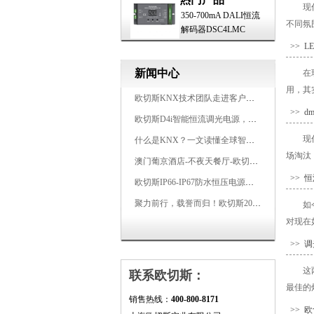
现
350-700mA DALI恒流
不同氛
解码器DSC4LMC
>> 
新闻中心
在
用，其
欧切斯KNX技术团队走进客户企业，为智能照明项目提供专业技术支持
>> 
欧切斯D4i智能恒流调光电源，引领未来照明生态
现
什么是KNX？一文读懂全球智能建筑控制标准
场淘汰
澳门葡京酒店-不夜天餐厅-欧切斯KNX智能控制系统打造高端智慧空间
>> 
欧切斯IP66-IP67防水恒压电源，无惧风雨，智稳如一
聚力前行，载誉而归！欧切斯2026光亚展完美收官
如
对现在
>> 
这
联系欧切斯：
最佳的
销售热线：
400-800-8171
>> 