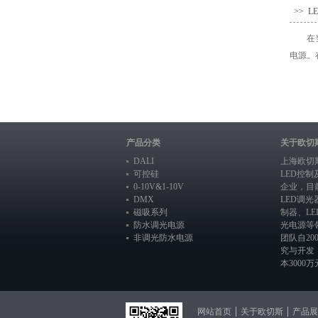
>> 
在
电源。
产品分类
关于欧切
DALI
上海欧切
可控硅
LED控
0-10V&1-10V
企业，目
DMX
LED调光
磁吸系列
制器
、
L
防水调光电源
光电源
等
非调光防水电源
团队自20
究与开发
本3000万元
网站首页
关于欧切斯
产品展