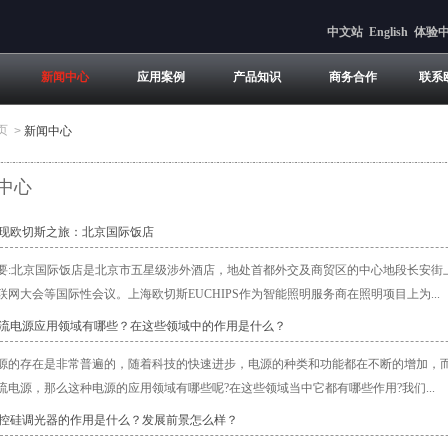
中文站
English
体验
新闻中心
应用案例
产品知识
商务合作
联系
页
>
新闻中心
中心
发现欧切斯之旅：北京国际饭店
要:北京国际饭店是北京市五星级涉外酒店，地处首都外交及商贸区的中心地段长安街
联网大会等国际性会议。上海欧切斯EUCHIPS作为智能照明服务商在照明项目上为...
恒流电源应用领域有哪些？在这些领域中的作用是什么？
源的存在是非常普遍的，随着科技的快速进步，电源的种类和功能都在不断的增加，
流电源，那么这种电源的应用领域有哪些呢?在这些领域当中它都有哪些作用?我们...
可控硅调光器的作用是什么？发展前景怎么样？