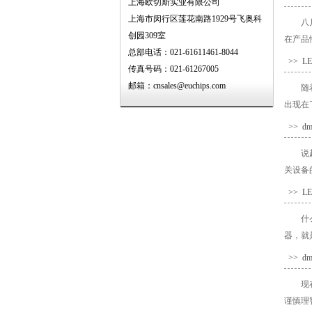
上海欧切斯实业有限公司
上海市闵行区莲花南路1929号飞奥科
八
创园309室
在产品
总部电话：021-61611461-8044
>> 
传真号码：021-61267005
邮箱：cnsales@euchips.com
随
出现在
>> 
说
关设备
>> 
什
器，就
>> 
现
谨慎理