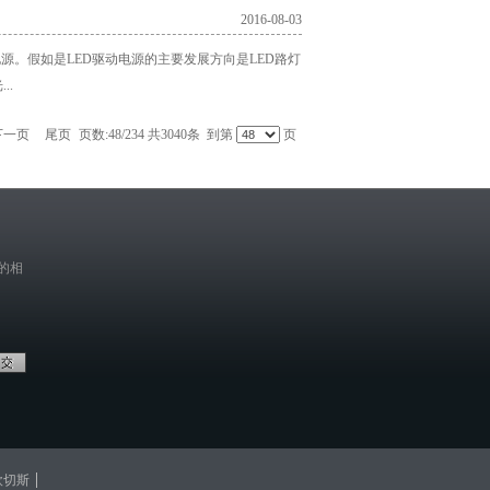
2016-08-03
源。假如是LED驱动电源的主要发展方向是LED路灯
..
下一页
尾页
页数:48/234 共3040条 到第
页
的相
欧切斯