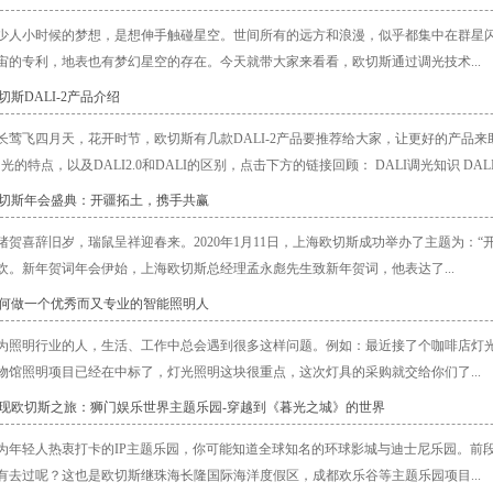
少人小时候的梦想，是想伸手触碰星空。世间所有的远方和浪漫，似乎都集中在群星
宙的专利，地表也有梦幻星空的存在。今天就带大家来看看，欧切斯通过调光技术...
切斯DALI-2产品介绍
长莺飞四月天，花开时节，欧切斯有几款DALI-2产品要推荐给大家，让更好的产品
调光的特点，以及DALI2.0和DALI的区别，点击下方的链接回顾： DALI调光知识 DALI.
欧切斯年会盛典：开疆拓土，携手共赢
猪贺喜辞旧岁，瑞鼠呈祥迎春来。2020年1月11日，上海欧切斯成功举办了主题为：
欢。新年贺词年会伊始，上海欧切斯总经理孟永彪先生致新年贺词，他表达了...
如何做一个优秀而又专业的智能照明人
为照明行业的人，生活、工作中总会遇到很多这样问题。例如：最近接了个咖啡店灯
物馆照明项目已经在中标了，灯光照明这块很重点，这次灯具的采购就交给你们了...
发现欧切斯之旅：狮门娱乐世界主题乐园-穿越到《暮光之城》的世界
为年轻人热衷打卡的IP主题乐园，你可能知道全球知名的环球影城与迪士尼乐园。前
有去过呢？这也是欧切斯继珠海长隆国际海洋度假区，成都欢乐谷等主题乐园项目...