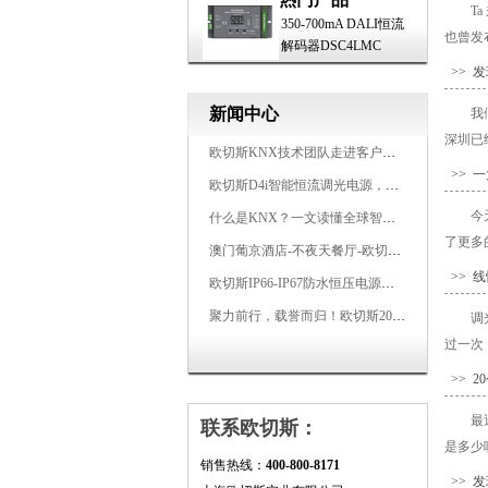
T
350-700mA DALI恒流
也曾发
解码器DSC4LMC
>> 
新闻中心
我
深圳已
欧切斯KNX技术团队走进客户企业，为智能照明项目提供专业技术支持
>> 
欧切斯D4i智能恒流调光电源，引领未来照明生态
今
什么是KNX？一文读懂全球智能建筑控制标准
了更多
澳门葡京酒店-不夜天餐厅-欧切斯KNX智能控制系统打造高端智慧空间
>> 
欧切斯IP66-IP67防水恒压电源，无惧风雨，智稳如一
聚力前行，载誉而归！欧切斯2026光亚展完美收官
调
过一次
>> 
最
联系欧切斯：
是多少呢
销售热线：
400-800-8171
>> 