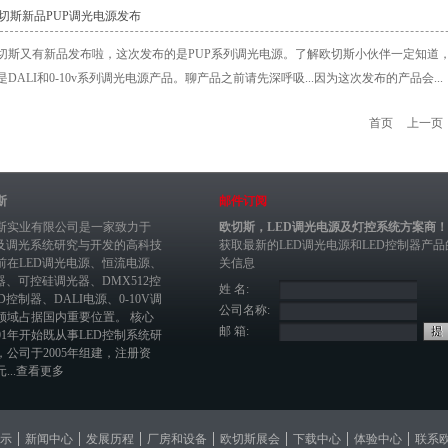
欧切斯新品PUP调光电源发布
切斯又有新品发布啦，这次发布的是PUP系列调光电源。了解欧切斯小伙伴一定知道，
DALI和0-10v系列调光电源产品。聊产品之前请先深呼吸...因为这次发布的产品会...
首页
上一页
斯
邮件订阅
斯实业有限公司是一家致力于
欧切斯，LED调光电源及灯控系统方案商！
制及调光系统研究与开发的高科技
获取最新的
LED调光电源
和
LED控制器
产品
前在
LED调光电源
、恒流电源、
关信息
器
、
可控硅调光器
、
DMX512控
姓 名:
ED控制器
、
DALI电源
、
0-10V调
公司名称:
领域占据国内重要位置。 核心
邮 箱:
01年开始既从事LED控制系统研
，公司于2005年组建，注册资
...
查看更多
示
新闻中心
发展历程
厂房和设备
欧切斯展会
下载中心
体验中心
联系