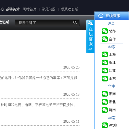
中心
诚聘英才
|
网站首页
|
常见问题
|
联系欧切斯
欧切斯
总部
总部
合作
华东
上海
浙江
2020-05-25
江苏
现的这种，让你背后冒起一丝凉意的车库：不管是影
山东
华中
湖南
2020-05-18
湖北
们长时间和电视、电脑、平板等电子产品密切接触，
河南
华南
2020-05-11
深圳1