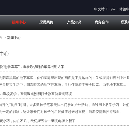
中文站
English
体验
新闻中心
应用案例
产品知识
商务合作
联系
页
>
新闻中心
中心
摆脱“恐怖车库”，看看欧切斯的车库照明方案
到阴森黑暗的地下车库，你们脑海里出现的画面是不是这样的：又或者是影视剧中出
还是现实生活中，阴森暗黑的地下停车场，往往伴随着不安全因素。由于地下车库...
助力返校复学，智能调光照明打造教室健康光环境
特殊的“抗疫”时期，大多数孩子宅家无法出门参加户外活动，通过网上教学学习。娃
到一定的影响，这让家长们对孩子的用眼健康越来越重视。随着疫情防控持续向...
外观小巧，内在不凡，欧切斯五合一调光电源上新了