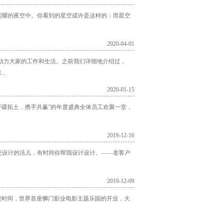
闪耀的夜空中。你看到的星空或许是这样的：而星空
2020-04-01
来助力大家的工作和生活。之前我们详细地介绍过，
..
2020-01-15
“开疆拓土，携手共赢”的年度盛典全体员工欢聚一堂，
2019-12-16
光设计的活儿，有时间你帮我设计设计。——老客户
2019-12-09
段时间，世界首座狮门影业电影主题乐园的开业，大