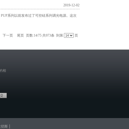
2019-12-02
PUP系列以前发布过了可控硅系列调光电源。这次
下一页
尾页
页数:14/75 共973条 到第
页
的相
欧切斯