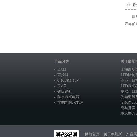
>> 
欧
发布的是
产品分类
关于欧切
DALI
上海欧切
可控硅
LED控
0-10V&1-10V
企业，目
DMX
LED调光
磁吸系列
制器
、
L
防水调光电源
光电源
等
非调光防水电源
团队自20
究与开发
本3000万元
网站首页
关于欧切斯
产品展