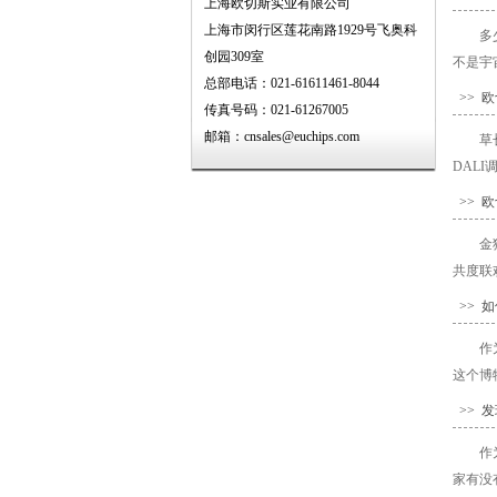
上海欧切斯实业有限公司
上海市闵行区莲花南路1929号飞奥科
多
创园309室
不是宇
总部电话：021-61611461-8044
>> 欧
传真号码：021-61267005
邮箱：cnsales@euchips.com
草
DALI
>> 
金
共度联
>> 
作
这个博
>> 
作
家有没