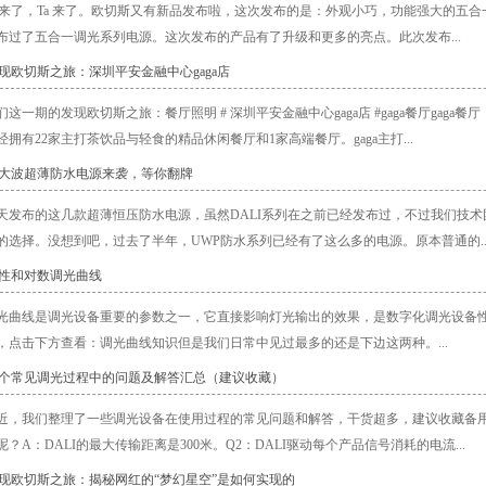
a 来了，Ta 来了。欧切斯又有新品发布啦，这次发布的是：外观小巧，功能强大的
布过了五合一调光系列电源。这次发布的产品有了升级和更多的亮点。此次发布...
发现欧切斯之旅：深圳平安金融中心gaga店
们这一期的发现欧切斯之旅：餐厅照明 # 深圳平安金融中心gaga店 #gaga餐厅ga
经拥有22家主打茶饮品与轻食的精品休闲餐厅和1家高端餐厅。gaga主打...
一大波超薄防水电源来袭，等你翻牌
天发布的这几款超薄恒压防水电源，虽然DALI系列在之前已经发布过，不过我们技术团
的选择。没想到吧，过去了半年，UWP防水系列已经有了这么多的电源。原本普通的..
线性和对数调光曲线
光曲线是调光设备重要的参数之一，它直接影响灯光输出的效果，是数字化调光设备性
，点击下方查看：调光曲线知识但是我们日常中见过最多的还是下边这两种。...
20个常见调光过程中的问题及解答汇总（建议收藏）
近，我们整理了一些调光设备在使用过程的常见问题和解答，干货超多，建议收藏备用。DALI系
？A：DALI的最大传输距离是300米。Q2：DALI驱动每个产品信号消耗的电流...
发现欧切斯之旅：揭秘网红的“梦幻星空”是如何实现的