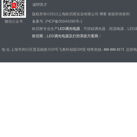
诚聘英才
版权所有©2013上海欧切斯实业有限公司
博客
保留所有权利
微信公众号
备案号:
沪ICP备05044295号-1
欧切斯专业生产
LED调光电源
，
可控硅调光器
，
恒流电源
，
LED
欧切斯，LED调光电源及灯控系统方案商
！
地 址:上海市闵行区莲花南路1929号飞奥科创园309室 销售热线:
400-800-8171
总部电话：0