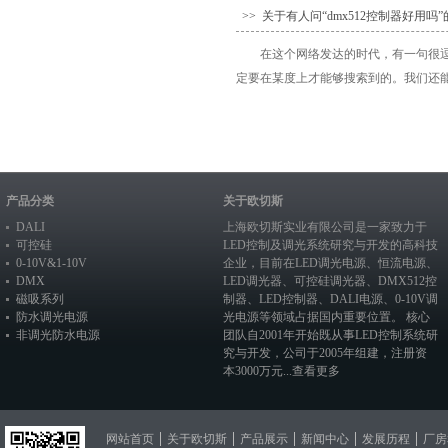
>> 关于有人问“dmx512控制器好用吗
在这个网络发达的时代，有一句很逗
定要在某度上才能够搜索到的。我们还能
产品分类
关于欧切斯
DALI
上海欧切斯实业有限公司是一家致力于
可控硅
LED控制及调光系统研究与开发的高科技
0-10V&1-10V
企业，目前在
LED调光电源
、恒流电源、
DMX
LED调光器
、
可控硅调光器
、
DMX512控
磁吸系列
制器
、
LED控制器
、
DALI电源
、
0-10V调
防水调光电源
光电源
等领域占据国内重要位置。 核心
非调光防水电源
团队自2001年开始既从事LED控制系统研
究与开发，公司于2005年组建，注册资
本3000万元...
查看更多
网站首页
关于欧切斯
产品展示
新闻中心
发展历程
厂房