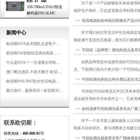
为了使一个产品能够延长寿命使用
350-700mA DALI恒流
保护也不例外，它也是需要合理利用才能
解码器DSC4LMC
>> 恒流电源的各种知识和相关产品介
新闻中心
对于我们的日常生活中恒压电源是非
都是属于直流恒压电源，因为它们都拥有
欧切斯KNX技术团队走进客户企业，为智能照明项目提供专业技术支持
>> 可控硅（晶闸管）调光的优点及市
欧切斯D4i智能恒流调光电源，引领未来照明生态
由两晶闸管反向连接而成的可控硅(
什么是KNX？一文读懂全球智能建筑控制标准
关。下面我们就为大将介绍一下可控硅(晶
澳门葡京酒店-不夜天餐厅-欧切斯KNX智能控制系统打造高端智慧空间
>> 可控硅调光的优点和分类以及生活
欧切斯IP66-IP67防水恒压电源，无惧风雨，智稳如一
聚力前行，载誉而归！欧切斯2026光亚展完美收官
可控硅(可控硅整流元件)它具有体
是比较常用的半导体器件之一。它多用来
>> 如何选择可控硅调光器首先从厂家
对于一个在市面上越来越多人认识
联系欧切斯：
很多不好的评价。要与消费者之间建立信
销售热线：
400-800-8171
>> 可控硅调光器前景非常广阔体现在