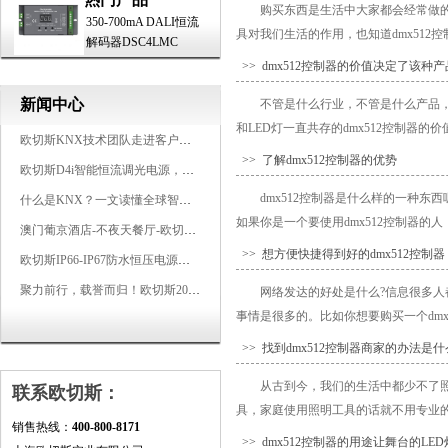
购买东西是生活中大家都会经常做
350-700mA DALI恒流
具对我们生活的作用，也知道dmx512控
解码器DSC4LMC
>> dmx512控制器的价值决定了该种
新闻中心
不管是什么行业，不管是什么产品
和LED灯一直共存的dmx512控制器的
欧切斯KNX技术团队走进客户企业，为智能照明项目提供专业技术支持
>> 了解dmx512控制器的优势
欧切斯D4i智能恒流调光电源，引领未来照明生态
dmx512控制器是什么样的一种东
什么是KNX？一文读懂全球智能建筑控制标准
如果你是一个要使用dmx512控制器的人，
澳门葡京酒店-不夜天餐厅-欧切斯KNX智能控制系统打造高端智慧空间
>> 想方便快捷得到好的dmx512控制器
欧切斯IP66-IP67防水恒压电源，无惧风雨，智稳如一
聚力前行，载誉而归！欧切斯2026光亚展完美收官
网络发达的好处是什么?信息很多
事情是很多的。比如你想要购买一个dmx51
>> 找到dmx512控制器商家的办法是什
从古到今，我们的生活中都少不了
联系欧切斯：
具，家庭使用照明工具的话就不用专业的
销售热线：
400-800-8171
>> dmx512控制器的用途让舞台的LE