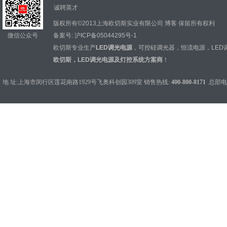
诚聘英才
版权所有©2013上海欧切斯实业有限公司
博客
保留所有权利
微信公众号
备案号:
沪ICP备05044295号-1
欧切斯专业生产
LED调光电源
，
可控硅调光器
，
恒流电源
，
LED
欧切斯，LED调光电源及灯控系统方案商
！
地 址:上海市闵行区莲花南路1929号飞奥科创园309室 销售热线:
400-800-8171
总部电话：0