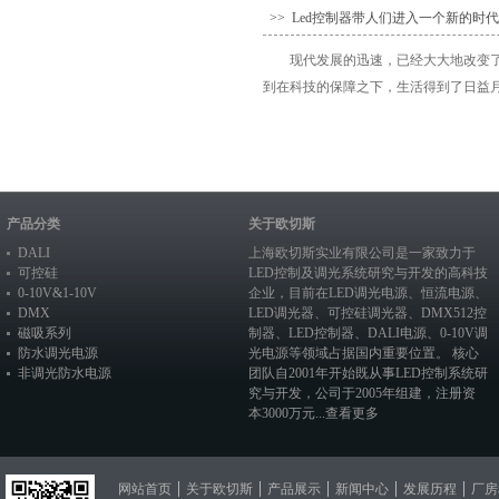
>> Led控制器带人们进入一个新的时代
现代发展的迅速，已经大大地改变
到在科技的保障之下，生活得到了日益月
产品分类
关于欧切斯
DALI
上海欧切斯实业有限公司是一家致力于
可控硅
LED控制及调光系统研究与开发的高科技
0-10V&1-10V
企业，目前在
LED调光电源
、恒流电源、
DMX
LED调光器
、
可控硅调光器
、
DMX512控
磁吸系列
制器
、
LED控制器
、
DALI电源
、
0-10V调
防水调光电源
光电源
等领域占据国内重要位置。 核心
非调光防水电源
团队自2001年开始既从事LED控制系统研
究与开发，公司于2005年组建，注册资
本3000万元...
查看更多
网站首页
关于欧切斯
产品展示
新闻中心
发展历程
厂房