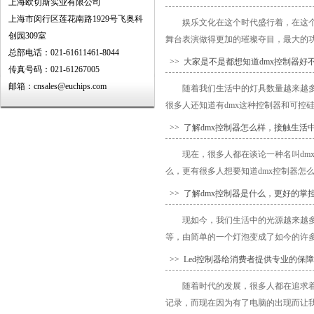
上海欧切斯实业有限公司
上海市闵行区莲花南路1929号飞奥科
娱乐文化在这个时代盛行着，在这
创园309室
舞台表演做得更加的璀璨夺目，最大的功劳就
总部电话：021-61611461-8044
>> 大家是不是都想知道dmx控制器好
传真号码：021-61267005
邮箱：cnsales@euchips.com
随着我们生活中的灯具数量越来越
很多人还知道有dmx这种控制器和可控硅
>> 了解dmx控制器怎么样，接触生活
现在，很多人都在谈论一种名叫d
么，更有很多人想要知道dmx控制器怎么
>> 了解dmx控制器是什么，更好的掌
现如今，我们生活中的光源越来越
等，由简单的一个灯泡变成了如今的许多
>> Led控制器给消费者提供专业的保障
随着时代的发展，很多人都在追求
记录，而现在因为有了电脑的出现而让我