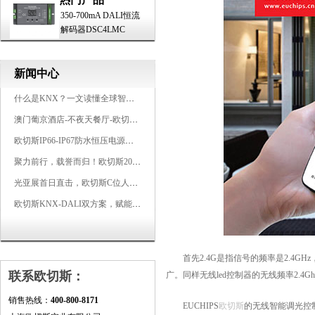
350-700mA DALI恒流
解码器DSC4LMC
新闻中心
什么是KNX？一文读懂全球智能建筑控制标准
澳门葡京酒店-不夜天餐厅-欧切斯KNX智能控制系统打造高端智慧空间
欧切斯IP66-IP67防水恒压电源，无惧风雨，智稳如一
聚力前行，载誉而归！欧切斯2026光亚展完美收官
光亚展首日直击，欧切斯C位人气爆棚-双奖加冕，实力再出圈
欧切斯KNX-DALI双方案，赋能广州有马空间日式轻奢静谧之光
首先2.4G是指信号的频率是2.4GH
联系欧切斯：
广。同样无线led控制器的无线频率2.4G
销售热线：
400-800-8171
EUCHIPS
欧切斯
的无线智能调光控制