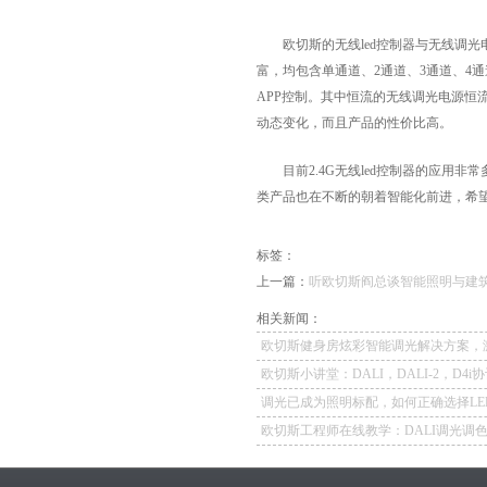
欧切斯的无线led控制器与无线调光
富，均包含单通道、2通道、3通道、4
APP控制。其中恒流的无线调光电源恒
动态变化，而且产品的性价比高。
目前2.4G无线led控制器的应用非
类产品也在不断的朝着智能化前进，希
标签：
上一篇：
听欧切斯阎总谈智能照明与建
相关新闻：
欧切斯健身房炫彩智能调光解决方案，
无限潜能
欧切斯小讲堂：DALI，DALI-2，D4i
应用
调光已成为照明标配，如何正确选择LE
源？
欧切斯工程师在线教学：DALI调光调
演示