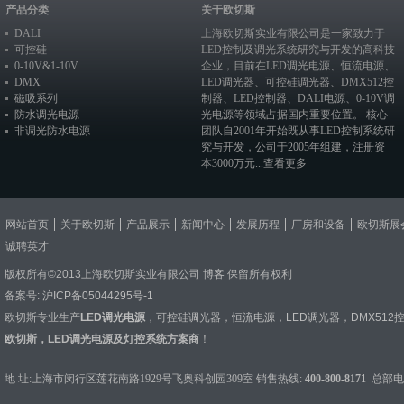
产品分类
关于欧切斯
DALI
上海欧切斯实业有限公司是一家致力于
可控硅
LED控制及调光系统研究与开发的高科技
0-10V&1-10V
企业，目前在
LED调光电源
、恒流电源、
DMX
LED调光器
、
可控硅调光器
、
DMX512控
磁吸系列
制器
、
LED控制器
、
DALI电源
、
0-10V调
防水调光电源
光电源
等领域占据国内重要位置。 核心
非调光防水电源
团队自2001年开始既从事LED控制系统研
究与开发，公司于2005年组建，注册资
本3000万元...
查看更多
网站首页
关于欧切斯
产品展示
新闻中心
发展历程
厂房和设备
欧切斯展
诚聘英才
版权所有©2013上海欧切斯实业有限公司
博客
保留所有权利
备案号:
沪ICP备05044295号-1
欧切斯专业生产
LED调光电源
，
可控硅调光器
，
恒流电源
，
LED调光器
，
DMX512
欧切斯，LED调光电源及灯控系统方案商
！
地 址:上海市闵行区莲花南路1929号飞奥科创园309室 销售热线:
400-800-8171
总部电话：0