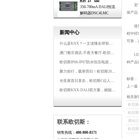
至于环
350-700mA DALI恒流
保产品
解码器DSC4LMC
使用效
新闻中心
程中经
可靠，
什么是KNX？一文读懂全球智能建筑控制标准
澳门葡京酒店-不夜天餐厅-欧切斯KNX智能控制系统打造高端智慧空间
LED
欧切斯IP66-IP67防水恒压电源，无惧风雨，智稳如一
种产品
聚力前行，载誉而归！欧切斯2026光亚展完美收官
标签：
光亚展首日直击，欧切斯C位人气爆棚-双奖加冕，实力再出圈
上一篇
欧切斯KNX-DALI双方案，赋能广州有马空间日式轻奢静谧之光
相关新
欧切斯
无限潜
欧切斯
应用
调光已
联系欧切斯：
源？
欧切斯
销售热线：
400-800-8171
演示