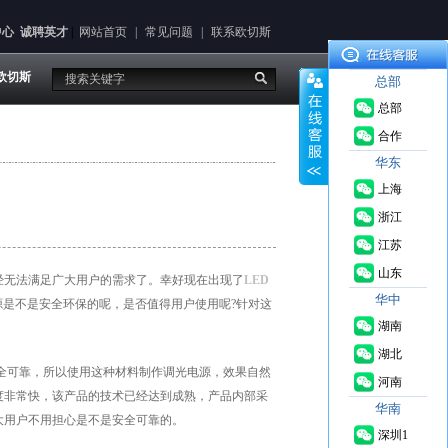
中心
诚聘英才
|
网站首页
|
常见问题
|
联系欧切斯
欧切斯
总部
总部
合作
华东
上海
浙江
江苏
来源：
山东
无法满足广大用户的需求了。幸好现在出现了
LED
http://www.euchips.cn/ 2016-
华中
源是不是安全环保的呢，是否值得用户使用呢?针对这
12-13
湖南
湖北
全可靠，所以使用这种材料制作调光电源，效果自然
河南
度非常快，该产品的技术已经达到成熟，产品内部采
华南
大用户不用担心是不是安全可靠的。
深圳1