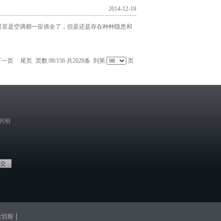
2014-12-19
甚至是空调都一应俱全了，但是还是存在种种隐患和
下一页
尾页
页数:98/156 共2028条 到第
页
的相
欧切斯