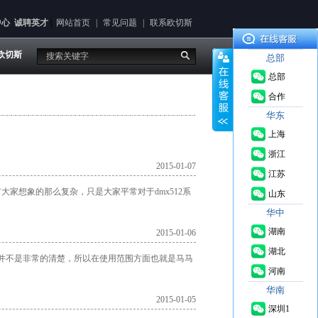
中心
诚聘英才
|
网站首页
|
常见问题
|
联系欧切斯
欧切斯
总部
总部
合作
华东
上海
浙江
2015-01-07
江苏
有大家想象的那么复杂，只是大家平常对于dmx512系
山东
华中
湖南
2015-01-06
湖北
特点并不是非常的清楚，所以在使用范围方面也就是马马
河南
华南
2015-01-05
深圳1