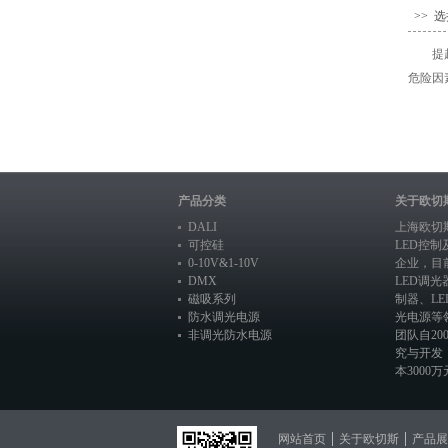
>> 
提
危险因
产品分类
关于欧切
DALI
上海欧切
可控硅
LED控
0-10V&1-10V
企业，目
DMX
LED调光
磁吸系列
制器
、
L
防水调光电源
光电源
等
非调光防水电源
团队自20
究与开发
本3000万元
网站首页
关于欧切斯
产品展