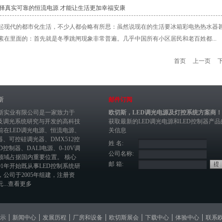
选择真实可靠的恒流电源 才能让生活更加幸福安康
起现代的都市化生活，不少人都会略有所思：虽然说现在的生活要冰箱彩电热热水器
素在里面的：首先就是冬季跳闸现象非常普遍。几乎中国所有小区居民和老百姓都...
首页
上一页
斯
邮件订阅
斯实业有限公司是一家致力于
欧切斯，LED调光电源及灯控系统方案商！
制及调光系统研究与开发的高科技
获取最新的
LED调光电源
和
LED控制器
产品
前在
LED调光电源
、恒流电源、
关信息
器
、
可控硅调光器
、
DMX512控
姓 名:
ED控制器
、
DALI电源
、
0-10V调
公司名称:
领域占据国内重要位置。 核心
邮 箱:
01年开始既从事LED控制系统研
，公司于2005年组建，注册资
...
查看更多
示
新闻中心
发展历程
厂房和设备
欧切斯展会
下载中心
体验中心
联系