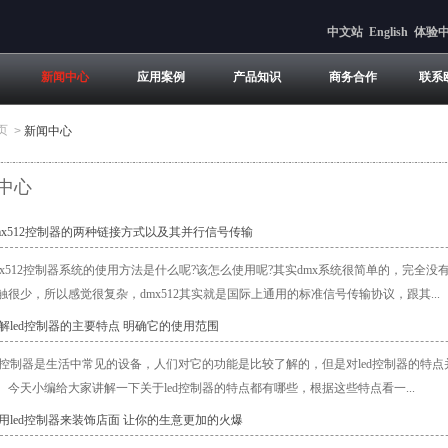
中文站
English
体验
新闻中心
应用案例
产品知识
商务合作
联系
页
>
新闻中心
中心
dmx512控制器的两种链接方式以及其并行信号传输
mx512控制器系统的使用方法是什么呢?该怎么使用呢?其实dmx系统很简单的，完全没
触很少，所以感觉很复杂，dmx512其实就是国际上通用的标准信号传输协议，跟其...
了解led控制器的主要特点 明确它的使用范围
ed控制器是生活中常见的设备，人们对它的功能是比较了解的，但是对led控制器的
。今天小编给大家讲解一下关于led控制器的特点都有哪些，根据这些特点看一...
使用led控制器来装饰店面 让你的生意更加的火爆