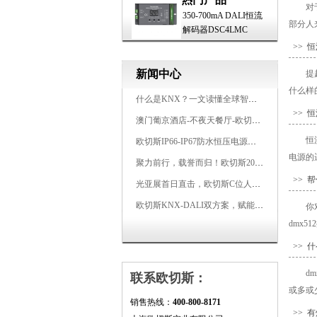
对
350-700mA DALI恒流
部分人
解码器DSC4LMC
>> 
新闻中心
提
什么样
什么是KNX？一文读懂全球智能建筑控制标准
>> 
澳门葡京酒店-不夜天餐厅-欧切斯KNX智能控制系统打造高端智慧空间
恒
欧切斯IP66-IP67防水恒压电源，无惧风雨，智稳如一
电源的
聚力前行，载誉而归！欧切斯2026光亚展完美收官
>> 帮
光亚展首日直击，欧切斯C位人气爆棚-双奖加冕，实力再出圈
欧切斯KNX-DALI双方案，赋能广州有马空间日式轻奢静谧之光
你
dmx
>> 什
d
联系欧切斯：
或多或
销售热线：
400-800-8171
>> 