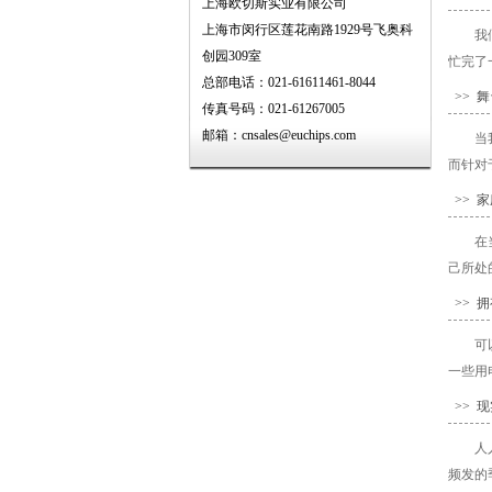
上海欧切斯实业有限公司
上海市闵行区莲花南路1929号飞奥科
我
创园309室
忙完了
总部电话：021-61611461-8044
>> 舞
传真号码：021-61267005
邮箱：cnsales@euchips.com
当
而针对
>> 
在
己所处
>> 
可
一些用
>> 
人
频发的