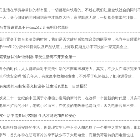
们生活在节奏异常快的都市里，一切都是向钱看的。不过在我们注重金钱社会的同时
一天，身心俱疲的同时回到家中才恍然大悟：家里黯然无光，一切都是非常的凄惨...
台背景设置离不开dmx512 让光明取代黑暗
我们置身于舞台表演剧的时候，我们是否大肆的感慨舞台剧绚丽堂皇，光彩夺目耀眼的灯
于dmx512的设计和拼装以及产品认证，上海欧切斯是功不可没的一家完美企业。...
家庭装修认准led控制器 享受生活离不开安全第一
当今的时代，人人都崇尚对于完美生活的不懈追求和努力。其实，不少人在追求完美
的环境安全吗?近几年来，有家庭事故频频发生，不外乎于电热毯忘了把电源导致...
拥有完美的led控制器光控设备 让生活表里如一自然搭配
以说二十一世纪的中国属于小康稳步发展的新时代，在这样一个暂新的时代里，其实
电量不扩容的小区，老式小区而言，在优质的电热器也是白搭：因为电器容量不变...
现实生活中需要led控制器 生活才能更加自如安心
人都向往舒适安静的生活，但是现实生活中不少人却忽略了一个重中之重的东西，那
季节，首先冬季在阴雨寒冷的季节缺少不了大用电量，而超负荷运转的用电量也往...