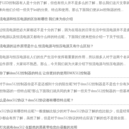
于LED控制器有人是十分的了解，但也有些人并不是多么的了解，那么我们这片文章就
来向他们介绍一些关于led的分类、特点和使用。那么下面我们便从led控制器的性...
恒流电源和恒压电源的区别有哪些 我们来为你介绍
起恒流电源想必大家都还不是十分的了解，因为在现在的日常生活中恒流电源并不是
的电源以及恒流电源又都有什么样的特点呢，下面我们便来想你介绍一下关于恒流...
恒流电源的运作原理是什么 恒流电源与恒压电源又有什么区别？
流电源与恒压电源在人们的生产生活中发挥着重要的作用，所以很多人对于这两个名
运作原理，大家却不熟悉。那么，今天我们就为大家介绍下恒流电源与恒压电源的...
你了解dmx512控制器的特点 让你更好的使用DMX512控制器
对于dmx512控制器你是不是还感到十分的陌生呢?对于dmx512控制器是不是也十分有
512控制器的一些特点呢?那么下面我们就共同的来了解一些关于dmx512控制器的一些基本概
么是dmx512协议？dmx512协议都有哪些特点呢？
mx512协议有哪些特点呢?一般接触比较少的对于dmx512协议了解的也比较少，但是经
少都会有所了解，虽然了解，但是对于dmx512协议的特点应该了解的也不是很全面...
有灯光就有dmx512 在黯然的黑夜带给您白昼般的光明