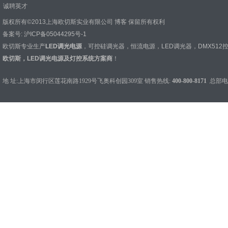
诚聘英才
版权所有©2013上海欧切斯实业有限公司
博客
保留所有权利
备案号:
沪ICP备05044295号-1
欧切斯专业生产
LED调光电源
，
可控硅调光器
，
恒流电源
，
LED调光器
，
DMX512
欧切斯，LED调光电源及灯控系统方案商
！
地 址:上海市闵行区莲花南路1929号飞奥科创园309室 销售热线:
400-800-8171
总部电话：0