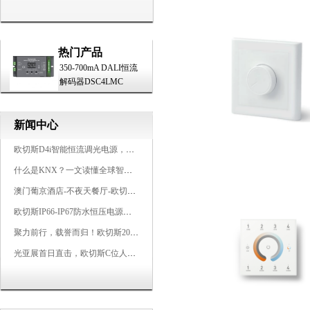
热门产品
350-700mA DALI恒流
解码器DSC4LMC
新闻中心
欧切斯D4i智能恒流调光电源，引领未来照明生态
什么是KNX？一文读懂全球智能建筑控制标准
澳门葡京酒店-不夜天餐厅-欧切斯KNX智能控制系统打造高端智慧空间
欧切斯IP66-IP67防水恒压电源，无惧风雨，智稳如一
聚力前行，载誉而归！欧切斯2026光亚展完美收官
光亚展首日直击，欧切斯C位人气爆棚-双奖加冕，实力再出圈