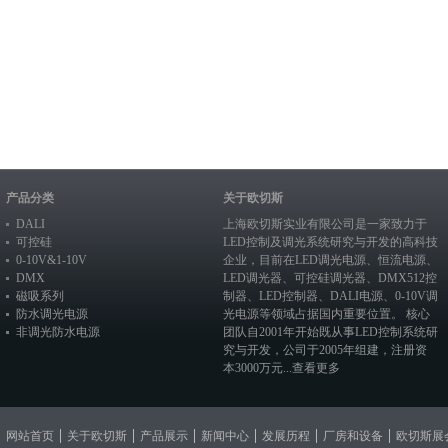
产品分类
关于欧切斯
DALI
上海欧切斯实业有限公司是一家致力于
可控硅
LED控制及调光系统研究与开发的高科技
0-10V&1-10V
企业，目前在
LED调光电源
、恒流电源、
DMX
LED调光器
、
可控硅调光器
、
DMX512控
磁吸系列
制器
、
LED控制器
、
DALI电源
、
0-10V调
防水调光电源
光电源
等领域占据国内重要位置。 核心
非调光防水电源
团队自2001年开始既从事LED控制系统研
究与开发，公司于2005年组建，注册资
本3000万元...
查看更多
网站首页
关于欧切斯
产品展示
新闻中心
发展历程
厂房和设备
欧切斯展