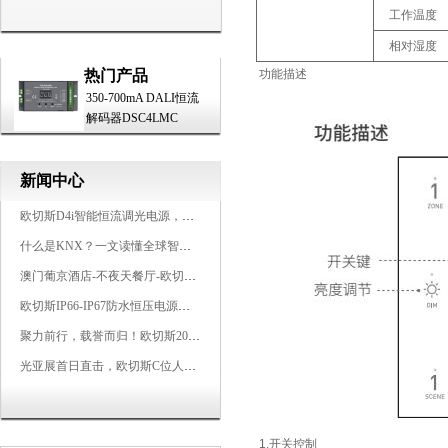
工作温度
相对湿度
热门产品
功能描述
350-700mA DALI恒流
解码器DSC4LMC
新闻中心
欧切斯D4i智能恒流调光电源，引领未来照明生态
什么是KNX？一文读懂全球智能建筑控制标准
澳门葡京酒店-不夜天餐厅-欧切斯KNX智能控制系统打造高端智慧空间
欧切斯IP66-IP67防水恒压电源，无惧风雨，智稳如一
聚力前行，载誉而归！欧切斯2026光亚展完美收官
光亚展首日直击，欧切斯C位人气爆棚-双奖加冕，实力再出圈
1.开关控制