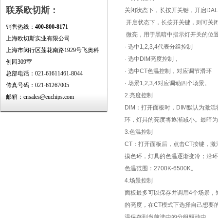
联系欧切斯：
关闭状态下，长按开关键，开启DAL
开启状态下，长按开关键，则可关闭
销售热线：
400-800-8171
微亮，用于黑暗中指示灯开关的位
上海欧切斯实业有限公司
· 选中1,2,3,4代表分组控制
上海市闵行区莲花南路1929号飞奥科
· 选中DIM亮度控制，
创园309室
· 选中CT色温控制，对应调节滑环
总部电话：021-61611461-8044
· 场景1,2,3,4对应调动四个场景。
传真号码：021-61267005
2.亮度控制
邮箱：cnsales@euchips.com
DIM：打开面板时，DIM默认为
环，灯具的亮度将逐渐减小。最暗为0
3.色温控制
CT：打开面板后，点击CT按键，
摸色环，灯具的色温逐渐变冷；沿环
色温范围：2700K-6500K。
4.场景控制
面板最多可以保存并调用4个场景，短
的亮度，在CT模式下选择自己想要
温保存到当前选中的分组驱动中。