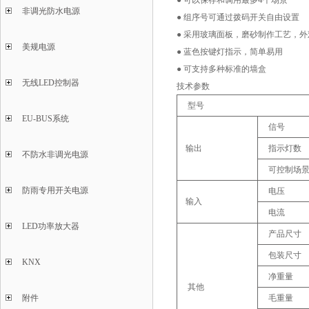
● 可以保存和调用最多4个场景
非调光防水电源
● 组序号可通过拨码开关自由设置
● 采用玻璃面板，磨砂制作工艺，
美规电源
● 蓝色按键灯指示，简单易用
● 可支持多种标准的墙盒
无线LED控制器
技术参数
型号
EU-BUS系统
信号
输出
指示灯数
不防水非调光电源
可控制场
防雨专用开关电源
电压
输入
电流
LED功率放大器
产品尺寸
包装尺寸
KNX
净重量
其他
附件
毛重量