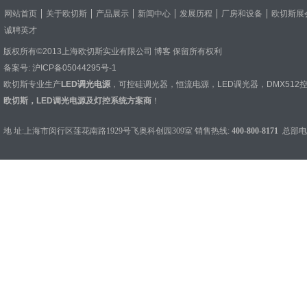
网站首页
关于欧切斯
产品展示
新闻中心
发展历程
厂房和设备
欧切斯展
诚聘英才
版权所有©2013上海欧切斯实业有限公司
博客
保留所有权利
备案号:
沪ICP备05044295号-1
欧切斯专业生产
LED调光电源
，
可控硅调光器
，
恒流电源
，
LED调光器
，
DMX512
欧切斯，LED调光电源及灯控系统方案商
！
地 址:上海市闵行区莲花南路1929号飞奥科创园309室 销售热线:
400-800-8171
总部电话：0