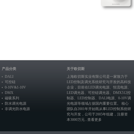
产品分类
关于欧切斯
DALI
上海欧切斯实业有限公司是一家致力于
可控硅
LED控制及调光系统研究与开发的高科技
0-10V&1-10V
企业，目前在
LED调光电源
、恒流电源、
DMX
LED调光器
、
可控硅调光器
、
DMX512控
磁吸系列
制器
、
LED控制器
、
DALI电源
、
0-10V调
防水调光电源
光电源
等领域占据国内重要位置。 核心
非调光防水电源
团队自2001年开始既从事LED控制系统研
究与开发，公司于2005年组建，注册资
本3000万元...
查看更多