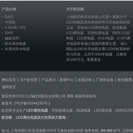
产品分类
关于欧切斯
DALI
上海欧切斯实业有限公司是一家致力于
可控硅
LED控制及调光系统研究与开发的高科技
0-10V&1-10V
企业，目前在
LED调光电源
、恒流电源、
DMX
LED调光器
、
可控硅调光器
、
DMX512控
磁吸系列
制器
、
LED控制器
、
DALI电源
、
0-10V调
防水调光电源
光电源
等领域占据国内重要位置。 核心
非调光防水电源
团队自2001年开始既从事LED控制系统研
究与开发，公司于2005年组建，注册资
本3000万元...
查看更多
网站首页
关于欧切斯
产品展示
新闻中心
发展历程
厂房和设备
欧切斯展
诚聘英才
版权所有©2013上海欧切斯实业有限公司
博客
保留所有权利
备案号:
沪ICP备05044295号-1
欧切斯专业生产
LED调光电源
，
可控硅调光器
，
恒流电源
，
LED调光器
，
DMX512
欧切斯，LED调光电源及灯控系统方案商
！
地 址:上海市闵行区莲花南路1929号飞奥科创园309室 销售热线:
400-800-8171
总部电话：0