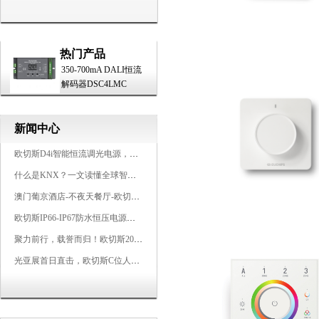
热门产品
350-700mA DALI恒流
解码器DSC4LMC
新闻中心
欧切斯D4i智能恒流调光电源，引领未来照明生态
什么是KNX？一文读懂全球智能建筑控制标准
澳门葡京酒店-不夜天餐厅-欧切斯KNX智能控制系统打造高端智慧空间
欧切斯IP66-IP67防水恒压电源，无惧风雨，智稳如一
聚力前行，载誉而归！欧切斯2026光亚展完美收官
光亚展首日直击，欧切斯C位人气爆棚-双奖加冕，实力再出圈