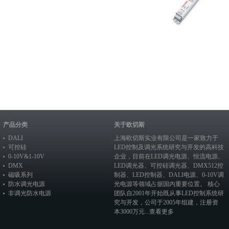
产品分类
关于欧切斯
DALI
上海欧切斯实业有限公司是一家致力于
可控硅
LED控制及调光系统研究与开发的高科技
0-10V&1-10V
企业，目前在
LED调光电源
、恒流电源、
DMX
LED调光器
、
可控硅调光器
、
DMX512控
磁吸系列
制器
、
LED控制器
、
DALI电源
、
0-10V调
防水调光电源
光电源
等领域占据国内重要位置。 核心
非调光防水电源
团队自2001年开始既从事LED控制系统研
究与开发，公司于2005年组建，注册资
本3000万元...
查看更多