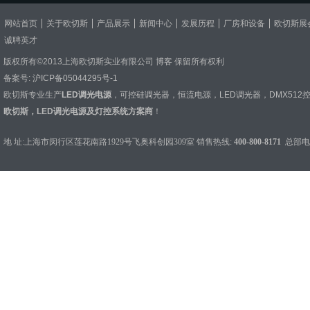
网站首页
关于欧切斯
产品展示
新闻中心
发展历程
厂房和设备
欧切斯展
诚聘英才
版权所有©2013上海欧切斯实业有限公司
博客
保留所有权利
备案号:
沪ICP备05044295号-1
欧切斯专业生产
LED调光电源
，
可控硅调光器
，
恒流电源
，
LED调光器
，
DMX512
欧切斯，LED调光电源及灯控系统方案商
！
地 址:上海市闵行区莲花南路1929号飞奥科创园309室 销售热线:
400-800-8171
总部电话：0