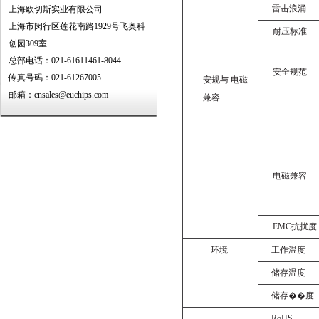
雷击浪涌
上海欧切斯实业有限公司
上海市闵行区莲花南路1929号飞奥科
耐压标准
创园309室
总部电话：021-61611461-8044
安全规范
传真号码：021-61267005
安规与
电磁
邮箱：cnsales@euchips.com
兼容
电磁兼容
EMC
抗扰度
环境
工作温度
储存温度
储存��
度
RoHS