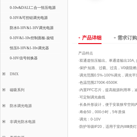
0-10v&DALI二合一恒压电源
0-10V&可控硅调光电源
防水0-10V&1-10V调光电源
产品详细
需求订购
0-10V&1-10v控制面板-旋钮
恒压0-10V&1-10v调光器
产品特点
0-10V信号转换器
·双通道恒压输出。单通道输出10A,
·保护:短路、过载、过流，V0级阻
DMX
·调光范围0.5%-100%调光，调
·色温范围2700K-6500K
磁吸系列
·内置PFC芯片，提高能源利用率，
·可定制调光曲线
·长条外形设计，便于安装狭窄空间
防水调光电源
·寿命50，000小时，5年质保
·调光：0-10V
非调光防水电源
·防护等级IP20，适用于室内ⅠⅡⅢ类