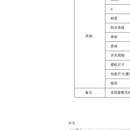
tc
材质
防水等级
其他
寿命
质保
开关周期
裸机尺寸
包装尺寸
(重
噪音
备注
全部参数无
标签：