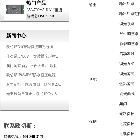
热门产品
输出功率
输出
350-700mA DALI恒流
输出功率范
解码器DSC4LMC
调光频率
线性调整率
新闻中心
负载调整率
欧切斯D4i智能恒流调光电源，引领未来照明生态
启动延时
什么是KNX？一文读懂全球智能建筑控制标准
调光方式
澳门葡京酒店-不夜天餐厅-欧切斯KNX智能控制系统打造高端智慧空间
调光范围
欧切斯IP66-IP67防水恒压电源，无惧风雨，智稳如一
功能
色温范围
聚力前行，载誉而归！欧切斯2026光亚展完美收官
光亚展首日直击，欧切斯C位人气爆棚-双奖加冕，实力再出圈
调光曲线
频闪
短路保护
保护
过流保护
联系欧切斯：
过载保护
销售热线：
400-800-8171