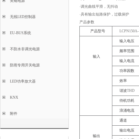
美规电源
·调光曲线平滑，无抖动
·具有输出短路保护，过载保护
无线LED控制器
产品参数
产品型号
LCPN150A-
EU-BUS系统
输入电压
不防水非调光电源
频率范围
输入
输入电流
防雨专用开关电源
功率因数
效率
LED功率放大器
谐波
THD
KNX
待机功耗
浪涌电流
附件
通道
输出电压
输出