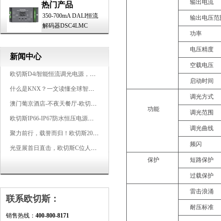
输出电流
热门产品
350-700mA DALI恒流
输出电压范
解码器DSC4LMC
功率
电压精度
新闻中心
空载电压
欧切斯D4i智能恒流调光电源，引领未来照明生态
启动时间
什么是KNX？一文读懂全球智能建筑控制标准
调光方式
澳门葡京酒店-不夜天餐厅-欧切斯KNX智能控制系统打造高端智慧空间
功能
调光范围
欧切斯IP66-IP67防水恒压电源，无惧风雨，智稳如一
调光曲线
聚力前行，载誉而归！欧切斯2026光亚展完美收官
频闪
光亚展首日直击，欧切斯C位人气爆棚-双奖加冕，实力再出圈
保护
短路保护
过载保护
雷击浪涌
联系欧切斯：
耐压标准
销售热线：
400-800-8171