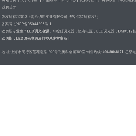
网站首页
关于欧切斯
产品展示
新闻中心
发展历程
厂房和设备
欧切斯展
诚聘英才
版权所有©2013上海欧切斯实业有限公司
博客
保留所有权利
备案号:
沪ICP备05044295号-1
欧切斯专业生产
LED调光电源
，
可控硅调光器
，
恒流电源
，
LED调光器
，
DMX512
欧切斯，LED调光电源及灯控系统方案商
！
地 址:上海市闵行区莲花南路1929号飞奥科创园309室 销售热线:
400-800-8171
总部电话：0