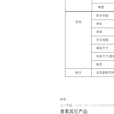
材质
防水等级
其他
寿命
质保
开关周期
裸机尺寸
包装尺寸
(
重
噪音
备注
全部参数无
标签：
上一产品：
150W 24V 0-10vLED调光电源
查看其它产品