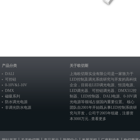
产品分类
关于欧切斯
DALI
上海欧切斯实业有限公司是一家致力于
可控硅
LED控制及调光系统研究与开发的高科技
0-10V&1-10V
企业，目前在
LED调光电源
、恒流电源、
DMX
LED调光器
、
可控硅调光器
、
DMX512控
磁吸系列
制器
、
LED控制器
、
DALI电源
、
0-10V调
防水调光电源
光电源
等领域占据国内重要位置。 核心
非调光防水电源
团队自2001年开始既从事LED控制系统研
究与开发，公司于2005年组建，注册资
本3000万元...
查看更多