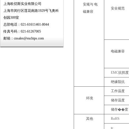
上海欧切斯实业有限公司
安规与
电
安全规范
上海市闵行区莲花南路1929号飞奥科
磁兼容
创园309室
总部电话：021-61611461-8044
传真号码：021-61267005
邮箱：cnsales@euchips.com
电磁兼容
EMC
抗扰度
绝缘阻抗
工作温度
环境
储存温度
储存��
度
其他
RoHS
tc