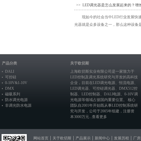
>> LED调光器是怎么发展起来的？增
现如今的社会当中LED行业发展快
光器就是众多设备之一，那么这种设备是怎
产品分类
关于欧切斯
DALI
上海欧切斯实业有限公司是一家致力于
可控硅
LED控制及调光系统研究与开发的高科技
0-10V&1-10V
企业，目前在
LED调光电源
、恒流电源、
DMX
LED调光器
、
可控硅调光器
、
DMX512控
磁吸系列
制器
、
LED控制器
、
DALI电源
、
0-10V调
防水调光电源
光电源
等领域占据国内重要位置。 核心
非调光防水电源
团队自2001年开始既从事LED控制系统研
究与开发，公司于2005年组建，注册资
本3000万元...
查看更多
网站首页
关于欧切斯
产品展示
新闻中心
发展历程
厂房