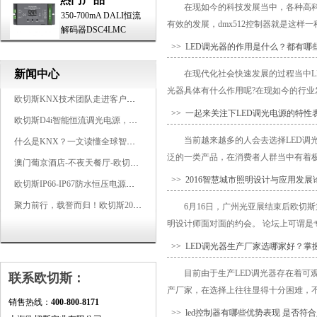
在现如今的科技发展当中，各种高
350-700mA DALI恒流
有效的发展，dmx512控制器就是这样一
解码器DSC4LMC
>> LED调光器的作用是什么？都有哪
新闻中心
在现代化社会快速发展的过程当中L
光器具体有什么作用呢?在现如今的行业发
欧切斯KNX技术团队走进客户企业，为智能照明项目提供专业技术支持
>> 一起来关注下LED调光电源的特性
欧切斯D4i智能恒流调光电源，引领未来照明生态
当前越来越多的人会去选择LED调
什么是KNX？一文读懂全球智能建筑控制标准
泛的一类产品，在消费者人群当中有着极好
澳门葡京酒店-不夜天餐厅-欧切斯KNX智能控制系统打造高端智慧空间
>> 2016智慧城市照明设计与应用发
欧切斯IP66-IP67防水恒压电源，无惧风雨，智稳如一
聚力前行，载誉而归！欧切斯2026光亚展完美收官
6月16日，广州光亚展结束后欧切斯
明设计师面对面的约会。 论坛上可谓是专
>> LED调光器生产厂家选哪家好？
目前由于生产LED调光器存在着
联系欧切斯：
产厂家，在选择上往往显得十分困难，不知
销售热线：
400-800-8171
>> led控制器有哪些优势表现 是否符