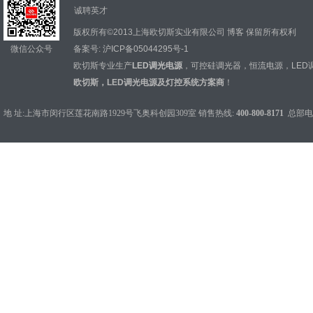
诚聘英才
版权所有©2013上海欧切斯实业有限公司
博客
保留所有权利
微信公众号
备案号:
沪ICP备05044295号-1
欧切斯专业生产
LED调光电源
，
可控硅调光器
，
恒流电源
，
LED
欧切斯，LED调光电源及灯控系统方案商
！
地 址:上海市闵行区莲花南路1929号飞奥科创园309室 销售热线:
400-800-8171
总部电话：0