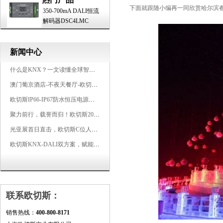
下面就跟随小编再一同欣赏哈尔滨春
350-700mA DALI恒流
解码器DSC4LMC
新闻中心
什么是KNX？一文读懂全球智能建筑控制标准
澳门葡京酒店-不夜天餐厅-欧切斯KNX智能控制系统打造高端智慧空间
欧切斯IP66-IP67防水恒压电源，无惧风雨，智稳如一
聚力前行，载誉而归！欧切斯2026光亚展完美收官
光亚展首日直击，欧切斯C位人气爆棚-双奖加冕，实力再出圈
欧切斯KNX-DALI双方案，赋能广州有马空间日式轻奢静谧之光
联系欧切斯：
销售热线：
400-800-8171