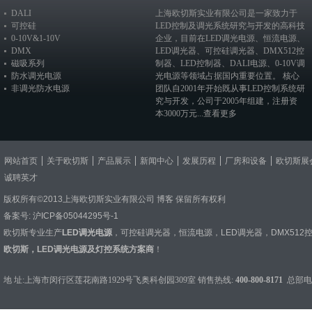
DALI
上海欧切斯实业有限公司是一家致力于
可控硅
LED控制及调光系统研究与开发的高科技
0-10V&1-10V
企业，目前在
LED调光电源
、恒流电源、
DMX
LED调光器
、
可控硅调光器
、
DMX512控
磁吸系列
制器
、
LED控制器
、
DALI电源
、
0-10V调
防水调光电源
光电源
等领域占据国内重要位置。 核心
非调光防水电源
团队自2001年开始既从事LED控制系统研
究与开发，公司于2005年组建，注册资
本3000万元...
查看更多
网站首页
关于欧切斯
产品展示
新闻中心
发展历程
厂房和设备
欧切斯展
诚聘英才
版权所有©2013上海欧切斯实业有限公司
博客
保留所有权利
备案号:
沪ICP备05044295号-1
欧切斯专业生产
LED调光电源
，
可控硅调光器
，
恒流电源
，
LED调光器
，
DMX512
欧切斯，LED调光电源及灯控系统方案商
！
地 址:上海市闵行区莲花南路1929号飞奥科创园309室 销售热线:
400-800-8171
总部电话：0