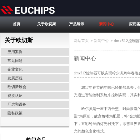
首页
关于欧切斯
产品展示
新闻中心
应用
关于欧切斯
网站首页
新闻中心
>
>
dmx512控
应用案例
新闻中心
常见问题
企业文化
dmx512控制器可以实现哈尔滨鸡年春
发展历程
欧切斯展会
2017年春节的年味已经悄然离去，
光通过智能控制系统来控制实现，其实
资质认证
厂房和设备
哈尔滨是一座中西合璧、时尚浪漫的历
隐私政策
殿”为原形，故宫角楼为配景，将“金鸡报
下，五彩纷呈的灯光衬托下，冰雪世界更
光的颜色变化模式。
热门产品