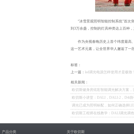
“冰雪景观照明智能控制系统”首次突破
到3万余盏，控制的灯具种类达上百种
作为央视春晚历史上首个纬度最高、气
这一艺术元素，让全世界华人邂逅了一
标签：
上一篇：
led调光电源怎样使用才是极致
相关新闻：
欧切斯健身房炫彩智能调光解决方案，
无限潜能
欧切斯小讲堂：DALI，DALI-2，D4i
应用
调光已成为照明标配，如何正确选择LE
源？
欧切斯工程师在线教学：DALI调光调
演示
产品分类
关于欧切斯