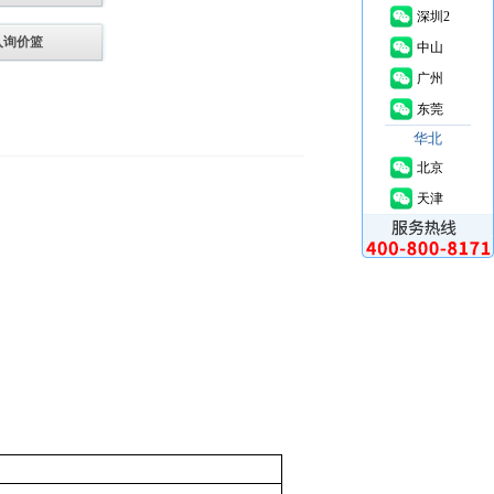
深圳2
入询价篮
中山
广州
东莞
华北
北京
天津