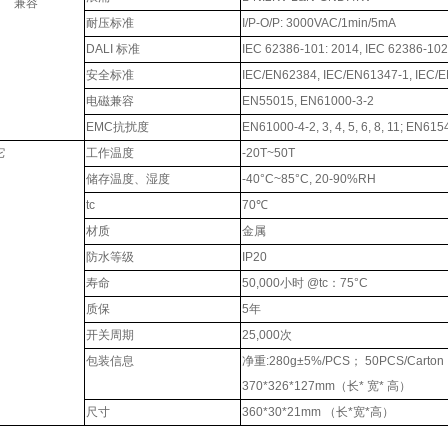
兼容
耐压标准
I/P-O/P: 3000VAC/1min/5mA
DALI 标准
IEC 62386-101: 2014, IEC 62386-10
安全标准
IEC/EN62384, IEC/EN61347-1, IEC/
电磁兼容
EN55015, EN61000-3-2
EMC抗扰度
EN61000-4-2, 3, 4, 5, 6, 8, 11; EN615
它
工作温度
-20T~50T
储存温度、湿度
-40°C~85°C, 20-90%RH
tc
70℃
材质
金属
防水等级
IP20
寿命
50,000小时 @tc：75°C
质保
5年
开关周期
25,000次
包装信息
净重:280g±5%/PCS； 50PCS/Carto
370*326*127mm（长* 宽* 高）
尺寸
360*30*21mm （长*宽*高）