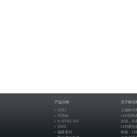
产品分类
关于欧切
DALI
上海欧切
可控硅
LED控
0-10V&1-10V
企业，目
DMX
LED调光
磁吸系列
制器
、
L