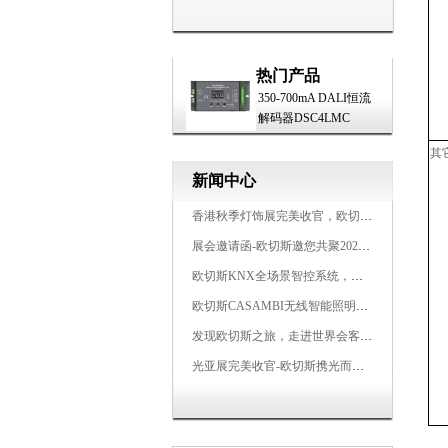
热门产品
350-700mA DALI恒流
解码器DSC4LMC
其
新闻中心
香港秋季灯饰展完美收官，欧切斯智能调光大放异彩
展会邀请函-欧切斯邀您共聚2025香港国际秋季灯饰展
欧切斯KNX全场景智控系统，创造无限美好智慧生活
欧切斯CASAMBI无线智能照明系统，让无线更无限
发现欧切斯之旅，走进世界会客厅，邂逅灯光与建筑的浪漫交响
光亚展完美收官-欧切斯携光而来，载誉而归！共鉴高光时刻