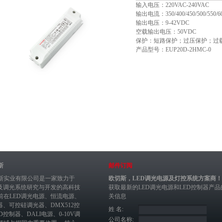
输入电压：220VAC-240VAC
输出电流：350/400/450/500/550/60
输出电压：9-42VDC
空载输出电压：50VDC
保护：短路保护；过压保护；过
产品型号：EUP20D-2HMC-0
斯
邮件订阅
斯实业有限公司是一家致力于
欧切斯，LED调光电源及灯控系统方案商！
制及调光系统研究与开发的高科技
获取最新的
LED调光电源
和
LED控制器
产品
前在
LED调光电源
、恒流电源、
关信息
器
、
可控硅调光器
、
DMX512控
姓 名:
ED控制器
、
DALI电源
、
0-10V调
公司名称: