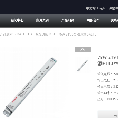
中文站
English
体验
新闻中心
应用案例
产品知识
商务合作
联系
产品展示
DALI
DALI调光调色 DT8
>
>
>
75W 24VDC 双通道DALI...
75W 2
源EULP7
输入电压：220-
输出电压：24
输出电流：3.1
输出功率：75
型号：EULP75
马