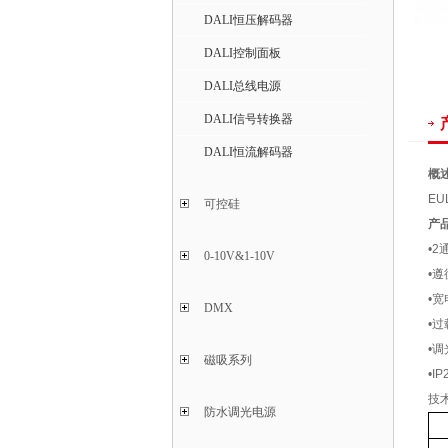
DALI恒压解码器
DALI控制面板
DALI总线电源
DALI信号转换器
DALI恒流解码器
概
EU
可控硅
产
•
0-10V&1-10V
•遵
•宽
DMX
•
•
磁吸系列
•I
技
防水调光电源