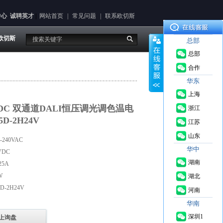
中心
诚聘英才
|
网站首页
|
常见问题
|
联系欧切斯
欧切斯
总部
总部
合作
华东
上海
4VDC 双通道DALI恒压调光调色温电
浙江
5D-2H24V
江苏
山东
240VAC
华中
VDC
湖南
25A
W
湖北
D-2H24V
河南
华南
深圳1
上询盘