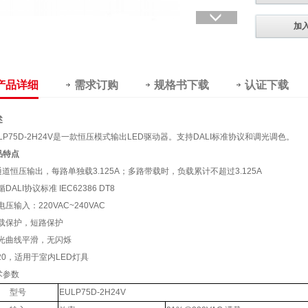
加
产品详细
需求订购
规格书下载
认证下载
述
LP75D-2H24V是一款恒压模式输出LED驱动器。支持DALI标准协议和调光调色。
品特点
2通道恒压输出，每路单独载3.125A；多路带载时，负载累计不超过3.125A
循DALI协议标准 IEC62386 DT8
电压输入：220VAC~240VAC
过载保护，短路保护
调光曲线平滑，无闪烁
P20，适用于室内LED灯具
术参数
型号
EULP75D-2H24V