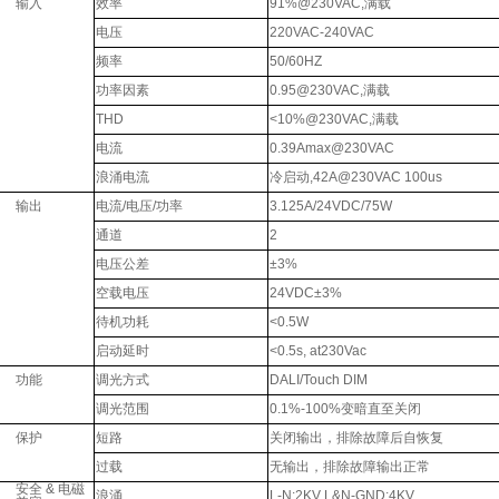
输入
效率
91%@230VAC,满载
电压
220VAC-240VAC
频率
50/60HZ
功率因素
0.95@230VAC,满载
THD
<10%@230VAC,满载
电流
0.39Amax@230VAC
浪涌电流
冷启动,42A@230VAC 100us
输出
电流/电压/功率
3.125A/24VDC/75W
通道
2
电压公差
±3%
空载电压
24VDC±3%
待机功耗
<0.5W
启动延时
<0.5s, at230Vac
功能
调光方式
DALI/Touch DIM
调光范围
0.1%-100%变暗直至关闭
保护
短路
关闭输出，排除故障后自恢复
过载
无输出，排除故障输出正常
安全 & 电磁
浪涌
L-N:2KV L&N-GND:4KV