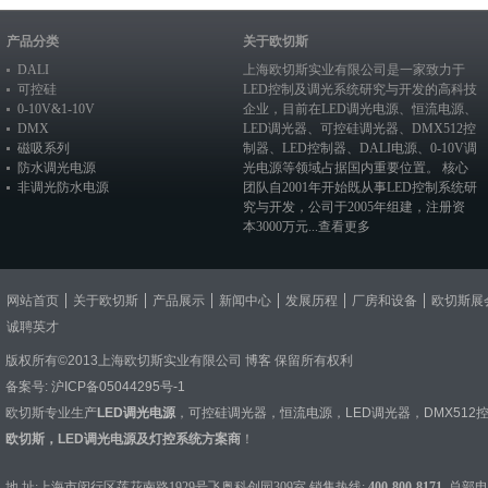
产品分类
关于欧切斯
DALI
上海欧切斯实业有限公司是一家致力于
可控硅
LED控制及调光系统研究与开发的高科技
0-10V&1-10V
企业，目前在
LED调光电源
、恒流电源、
DMX
LED调光器
、
可控硅调光器
、
DMX512控
磁吸系列
制器
、
LED控制器
、
DALI电源
、
0-10V调
防水调光电源
光电源
等领域占据国内重要位置。 核心
非调光防水电源
团队自2001年开始既从事LED控制系统研
究与开发，公司于2005年组建，注册资
本3000万元...
查看更多
网站首页
关于欧切斯
产品展示
新闻中心
发展历程
厂房和设备
欧切斯展
诚聘英才
版权所有©2013上海欧切斯实业有限公司
博客
保留所有权利
备案号:
沪ICP备05044295号-1
欧切斯专业生产
LED调光电源
，
可控硅调光器
，
恒流电源
，
LED调光器
，
DMX512
欧切斯，LED调光电源及灯控系统方案商
！
地 址:上海市闵行区莲花南路1929号飞奥科创园309室 销售热线:
400-800-8171
总部电话：0