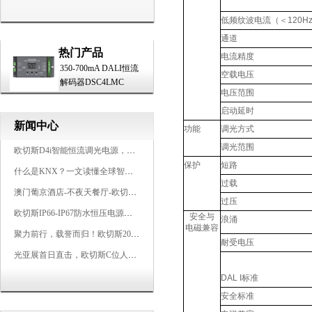
低频纹波电流（＜120H
通道
热门产品
电流精度
350-700mA DALI恒流
空载电压
解码器DSC4LMC
电压范围
启动延时
新闻中心
功能
调光方式
调光范围
欧切斯D4i智能恒流调光电源，引领未来照明生态
保护
短路
什么是KNX？一文读懂全球智能建筑控制标准
过载
澳门葡京酒店-不夜天餐厅-欧切斯KNX智能控制系统打造高端智慧空间
过压
欧切斯IP66-IP67防水恒压电源，无惧风雨，智稳如一
安全与
浪涌
电磁兼容
聚力前行，载誉而归！欧切斯2026光亚展完美收官
耐受电压
光亚展首日直击，欧切斯C位人气爆棚-双奖加冕，实力再出圈
DAL I标准
安全标准