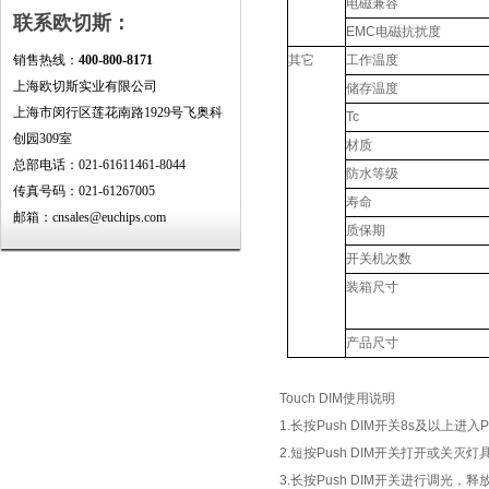
电磁兼容
联系欧切斯：
EMC电磁抗扰度
销售热线：
400-800-8171
其它
工作温度
上海欧切斯实业有限公司
储存温度
上海市闵行区莲花南路1929号飞奥科
Tc
创园309室
材质
总部电话：021-61611461-8044
防水等级
传真号码：021-61267005
寿命
邮箱：cnsales@euchips.com
质保期
开关机次数
装箱尺寸
产品尺寸
Touch DIM使用说明
1.长按Push DIM开关8s及以上进
2.短按Push DIM开关打开或关灭
3.长按Push DIM开关进行调光