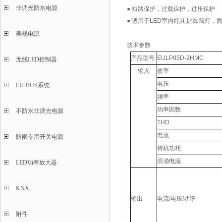
非调光防水电源
● 短路保护，过载保护，过压保护
● 适用于LED室内灯具,比如筒灯，
美规电源
技术参数
产品型号
EULP85D-2HMC
无线LED控制器
输入
效率
电压
EU-BUS系统
频率
功率因数
不防水非调光电源
THD
电流
防雨专用开关电源
待机功耗
浪涌电流
LED功率放大器
KNX
输出
电流/电压/功率
附件