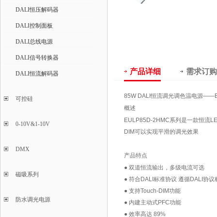
DALI恒压解码器
DALI控制面板
DALI总线电源
DALI信号转换器
产品详细
需求订购
DALI恒流解码器
85W DALI恒流调光调色温电源——
可控硅
概述
EULP85D-2HMC系列是一款恒流L
0-10V&1-10V
DIM可以实现平滑的调光效果
DMX
产品特点
● 双道恒流输出，多级电流可选
磁吸系列
● 符合DALI标准协议 遵循DALI协议标
● 支持Touch-DIM功能
防水调光电源
● 内建主动式PFC功能
● 效率高达 89%