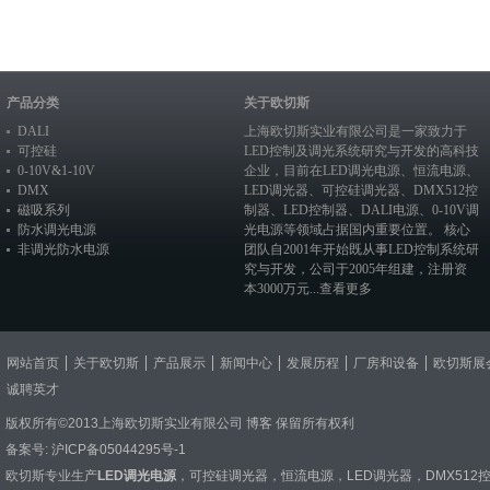
产品分类
关于欧切斯
DALI
上海欧切斯实业有限公司是一家致力于
可控硅
LED控制及调光系统研究与开发的高科技
0-10V&1-10V
企业，目前在
LED调光电源
、恒流电源、
DMX
LED调光器
、
可控硅调光器
、
DMX512控
磁吸系列
制器
、
LED控制器
、
DALI电源
、
0-10V调
防水调光电源
光电源
等领域占据国内重要位置。 核心
非调光防水电源
团队自2001年开始既从事LED控制系统研
究与开发，公司于2005年组建，注册资
本3000万元...
查看更多
网站首页
关于欧切斯
产品展示
新闻中心
发展历程
厂房和设备
欧切斯展
诚聘英才
版权所有©2013上海欧切斯实业有限公司
博客
保留所有权利
备案号:
沪ICP备05044295号-1
欧切斯专业生产
LED调光电源
，
可控硅调光器
，
恒流电源
，
LED调光器
，
DMX512