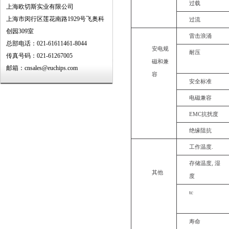
过载
上海欧切斯实业有限公司
上海市闵行区莲花南路1929号飞奥科
过流
创园309室
雷击浪涌
总部电话：021-61611461-8044
安
电
规
耐压
传真号码：021-61267005
磁
和
兼
邮箱：cnsales@euchips.com
容
安全标准
电磁兼容
EMC抗扰度
绝缘阻抗
工作温度.
存储温度,
湿
其他
度
tc
寿命