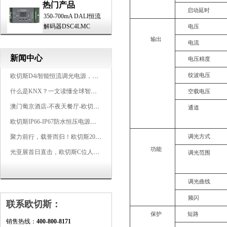
热门产品
启动延时
350-700mA DALI恒流
解码器DSC4LMC
电压
输出
电流
新闻中心
电压精度
欧切斯D4i智能恒流调光电源，引领未来照明生态
纹波电压
什么是KNX？一文读懂全球智能建筑控制标准
空载电压
澳门葡京酒店-不夜天餐厅-欧切斯KNX智能控制系统打造高端智慧空间
通道
欧切斯IP66-IP67防水恒压电源，无惧风雨，智稳如一
聚力前行，载誉而归！欧切斯2026光亚展完美收官
调光方式
功能
光亚展首日直击，欧切斯C位人气爆棚-双奖加冕，实力再出圈
调光范围
调光曲线
频闪
联系欧切斯：
保护
短路
销售热线：
400-800-8171