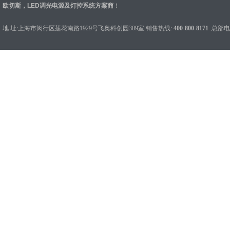
欧切斯，LED调光电源及灯控系统方案商
！
地 址:上海市闵行区莲花南路1929号飞奥科创园309室 销售热线:
400-800-8171
总部电话：0