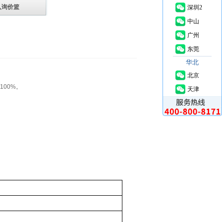
入询价篮
深圳2
中山
广州
东莞
华北
北京
100%。
天津