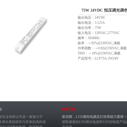
75W 24VDC 恒压调光调
输出电压：24VDC
(103200560101)
输出电流：3.125A
输出功率：75W
输入电压：120VAC-277VAC
频率：50/60Hz
效率：＞92%@230VAC,满载
功率因数：＞0.92@230VAC,满载
THD：＜10%@230VAC,满载
产品型号：LCP75A-2W24V
斯
邮件订阅
斯实业有限公司是一家致力于
欧切斯，LED调光电源及灯控系统方案商！
制及调光系统研究与开发的高科技
获取最新的
LED调光电源
和
LED控制器
产品