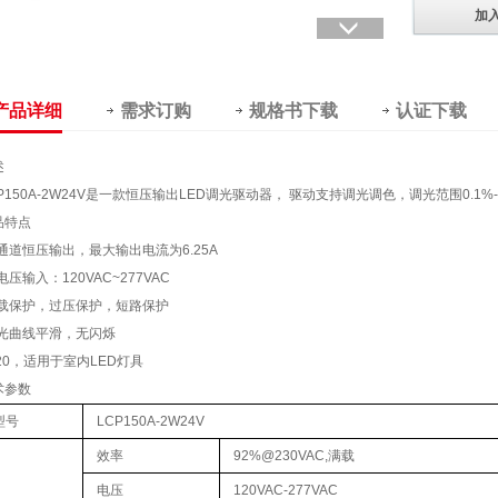
加
产品详细
需求订购
规格书下载
认证下载
述
P150A-2W24V是一款恒压输出LED调光驱动器， 驱动支持调光调色，调光范围0.1%-
品特点
双通道恒压输出，最大输出电流为6.25A
电压输入：120VAC~277VAC
过载保护，过压保护，短路保护
调光曲线平滑，无闪烁
P20，适用于室内LED灯具
术参数
型号
LCP150A-2W24V
效率
92%@230VAC,满载
电压
120VAC-277VAC