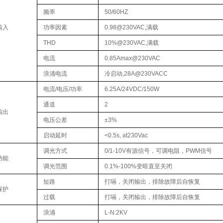
频率
50/60HZ
输入
功率因素
0.98@230VAC,满载
THD
10%@230VAC,满载
电流
0.85Amax@230VAC
浪涌电流
冷启动,28A@230VACC
电流/电压/功率
6.25A/24VDC/150W
通道
2
输出
电压公差
±3%
启动延时
<0.5s, at230Vac
调光方式
0/1-10V有源信号，可调电阻，PWM信号
功能
调光范围
0.1%-100%变暗直至关闭
短路
打嗝，关闭输出，排除故障后自恢复
保护
过载
打嗝，关闭输出，排除故障后自恢复
浪涌
L-N:2KV