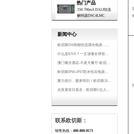
热门产品
350-700mA DALI恒流
解码器DSC4LMC
新闻中心
欧切斯D4i智能恒流调光电源，引领未来照明生态
什么是KNX？一文读懂全球智能建筑控制标准
澳门葡京酒店-不夜天餐厅-欧切斯KNX智能控制系统打造高端智慧空间
欧切斯IP66-IP67防水恒压电源，无惧风雨，智稳如一
聚力前行，载誉而归！欧切斯2026光亚展完美收官
光亚展首日直击，欧切斯C位人气爆棚-双奖加冕，实力再出圈
联系欧切斯：
销售热线：
400-800-8171