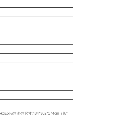
.5kg±5%/箱;外箱尺寸:434*302*174cm（长*