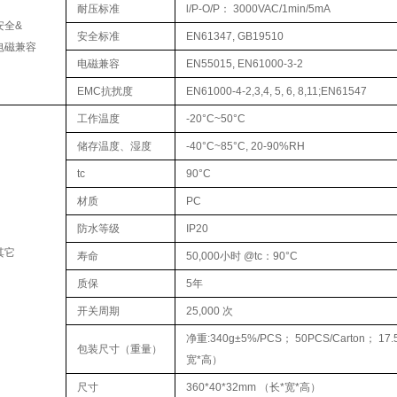
耐压标准
l/P-O/P： 3000VAC/1min/5mA
安全&
安全标准
EN61347, GB19510
电磁兼容
电磁兼容
EN55015, EN61000-3-2
EMC抗扰度
EN61000-4-2,3,4, 5, 6, 8,11;EN61547
工作温度
-20°C~50°C
储存温度、湿度
-40°C~85°C, 20-90%RH
tc
90°C
材质
PC
防水等级
IP20
其它
寿命
50,000小时 @tc：90°C
质保
5年
开关周期
25,000 次
净重:340g±5%/PCS； 50PCS/Carton； 17
包装尺寸（重量）
宽*高）
尺寸
360*40*32mm （长*宽*高）