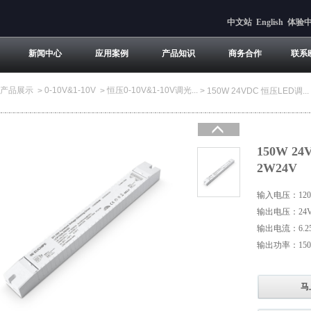
中文站
English
体验
新闻中心
应用案例
产品知识
商务合作
联系
产品展示
0-10V&1-10V
恒压0-10V&1-10V调光...
>
>
>
150W 24VDC 恒压LED调...
150W 2
2W24V
输入电压：120-
输出电压：24
输出电流：6.2
输出功率：15
马