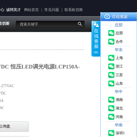
中心
诚聘英才
|
网站首页
|
常见问题
|
联系欧切斯
欧切斯
总部
总部
合作
华东
上海
4VDC 恒压LED调光电源LCP150A-
浙江
江苏
山东
277VAC
华中
VDC
湖南
5A
0W
湖北
河南
华南
上询盘
深圳1