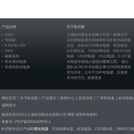
产品分类
关于欧切斯
DALI
上海欧切斯实业有限公司是一家致力于
可控硅
LED控制及调光系统研究与开发的高科技
0-10V&1-10V
企业，目前在
LED调光电源
、恒流电源、
DMX
LED调光器
、
可控硅调光器
、
DMX512控
磁吸系列
制器
、
LED控制器
、
DALI电源
、
0-10V调
防水调光电源
光电源
等领域占据国内重要位置。 核心
非调光防水电源
团队自2001年开始既从事LED控制系统研
究与开发，公司于2005年组建，注册资
本3000万元...
查看更多
网站首页
关于欧切斯
产品展示
新闻中心
发展历程
厂房和设备
欧切斯展
诚聘英才
版权所有©2013上海欧切斯实业有限公司
博客
保留所有权利
备案号:
沪ICP备05044295号-1
欧切斯专业生产
LED调光电源
，
可控硅调光器
，
恒流电源
，
LED调光器
，
DMX512