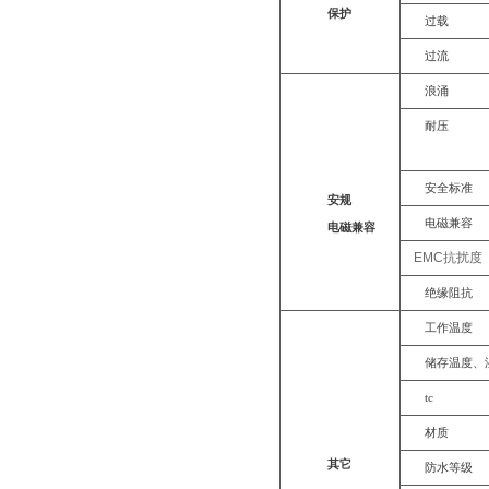
保护
过载
过流
浪涌
耐压
安全标准
安规
电磁兼容
电磁兼容
EMC抗扰度
绝缘阻抗
工作温度
储存温度、
tc
材质
其它
防水等级