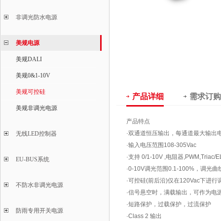
非调光防水电源
美规电源
美规DALI
美规0&1-10V
美规可控硅
产品详细
需求订购
美规非调光电源
产品特点
·双通道恒压输出，每通道最大输出电
无线LED控制器
·输入电压范围108-305Vac
·支持 0/1-10V ,电阻器,PWM,Triac/
EU-BUS系统
·0-10V调光范围0.1-100%，调
·可控硅(前后沿)仅在120Vac下进行
不防水非调光电源
·信号悬空时，满载输出，可作为电
·短路保护，过载保护，过流保护
防雨专用开关电源
·Class 2 输出