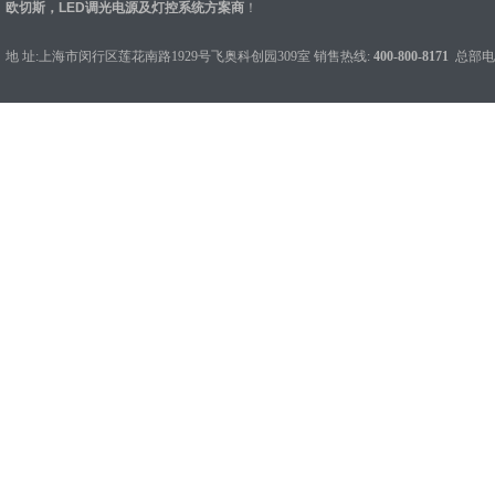
欧切斯，LED调光电源及灯控系统方案商
！
地 址:上海市闵行区莲花南路1929号飞奥科创园309室 销售热线:
400-800-8171
总部电话：0