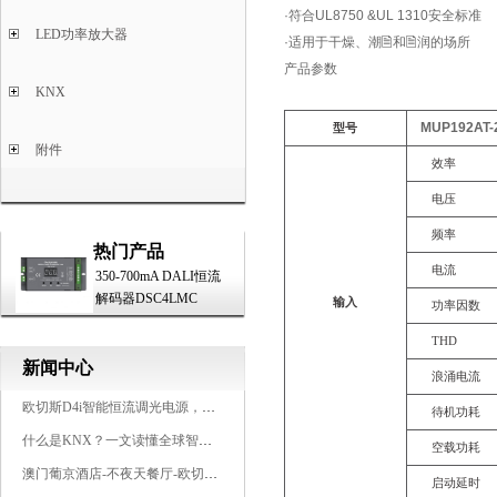
·符合UL8750 &UL 1310安全标准
LED功率放大器
·适用于干燥、潮🗎和🗎润的场所
产品参数
KNX
MUP192AT-
型号
附件
效率
电压
频率
热门产品
电流
350-700mA DALI恒流
解码器DSC4LMC
输入
功率因数
THD
新闻中心
浪涌电流
欧切斯D4i智能恒流调光电源，引领未来照明生态
待机功耗
什么是KNX？一文读懂全球智能建筑控制标准
空载功耗
澳门葡京酒店-不夜天餐厅-欧切斯KNX智能控制系统打造高端智慧空间
启动延时