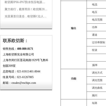
欧切斯IP66-IP67防水恒压电源，无惧风雨，智稳如一
电流
聚力前行，载誉而归！欧切斯2026光亚展完美收官
电压
光亚展首日直击，欧切斯C位人气爆棚-双奖加冕，实力再出圈
电压范围
功率
输出
通道
联系欧切斯：
过功率限制
销售热线：
400-800-8171
纹波
上海欧切斯实业有限公司
上海市闵行区莲花南路1929号飞奥科
频率
创园309室
总部电话：021-61611461-8044
调光方式
传真号码：021-61267005
功能
调光范围
邮箱：cnsales@euchips.com
调光曲线
频闪
短路