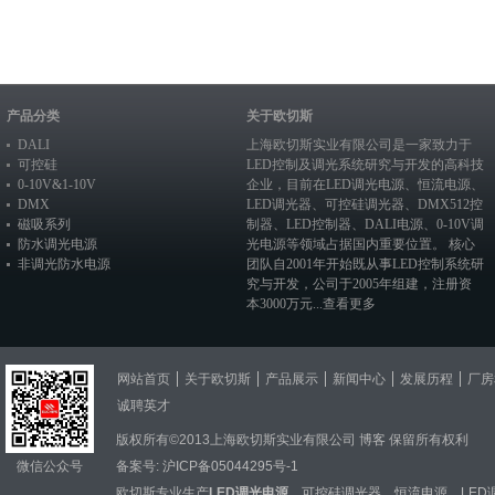
产品分类
关于欧切斯
DALI
上海欧切斯实业有限公司是一家致力于
可控硅
LED控制及调光系统研究与开发的高科技
0-10V&1-10V
企业，目前在
LED调光电源
、恒流电源、
DMX
LED调光器
、
可控硅调光器
、
DMX512控
磁吸系列
制器
、
LED控制器
、
DALI电源
、
0-10V调
防水调光电源
光电源
等领域占据国内重要位置。 核心
非调光防水电源
团队自2001年开始既从事LED控制系统研
究与开发，公司于2005年组建，注册资
本3000万元...
查看更多
网站首页
关于欧切斯
产品展示
新闻中心
发展历程
厂房
诚聘英才
版权所有©2013上海欧切斯实业有限公司
博客
保留所有权利
微信公众号
备案号:
沪ICP备05044295号-1
欧切斯专业生产
LED调光电源
，
可控硅调光器
，
恒流电源
，
LED