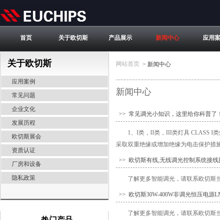
首页
关于欧切斯
产品展示
新闻中心
应用
关于欧切斯
网站首页
>
新闻中心
应用案例
新闻中心
常见问题
企业文化
>> 常见调光小知识，这里给你科普了
发展历程
1、I类，II类，III类灯具 CLA
欧切斯展会
采取双重绝缘或增加绝缘为电击保护措施
资质认证
>> 欧切斯有线,无线调光控制系统接
厂房和设备
隐私政策
了解更多智能调光，请联系欧切斯当地经销
>> 欧切斯30W-400W非调光恒压电
了解更多智能调光，请联系欧切斯当地经销
热门产品