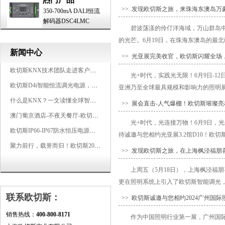
>> 发现欧切斯之旅，来珠海东澳岛万
350-700mA DALI恒流
解码器DSC4LMC
碧波荡漾的伶仃洋海域，万山群岛
的光芒。6月19日，在珠海东澳岛的最北
新闻中心
>> 光亚展完美收官，欧切斯闪耀全场
欧切斯KNX技术团队走进客户企业，为智能照明项目提供专业技术支持
光+时代，实践光无限！6月9日-
欧切斯D4i智能恒流调光电源，引领未来照明生态
亚洲乃至全球最具规模和影响力的照明展
什么是KNX？一文读懂全球智能建筑控制标准
>> 展会直击-人气爆棚！欧切斯璀璨亮相
澳门葡京酒店-不夜天餐厅-欧切斯KNX智能控制系统打造高端智慧空间
光+时代，光连接万物！6月9日，
欧切斯IP66-IP67防水恒压电源，无惧风雨，智稳如一
待诚邀与您相约光亚展3.2馆D10！欧切
聚力前行，载誉而归！欧切斯2026光亚展完美收官
>> 发现欧切斯之旅，在上海枫泾福朋
上周五（5月18日），上海枫泾福
更在照明系统上引入了欧切斯智能调光，为
联系欧切斯：
>> 欧切斯诚邀与您相约2024广州国
销售热线：
400-800-8171
作为中国照明行业第一展，广州国际照