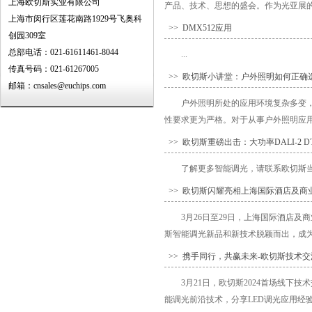
上海欧切斯实业有限公司
产品、技术、思想的盛会。作为光亚展的
上海市闵行区莲花南路1929号飞奥科
>> DMX512应用
创园309室
总部电话：021-61611461-8044
...
传真号码：021-61267005
>> 欧切斯小讲堂：户外照明如何正确选
邮箱：cnsales@euchips.com
户外照明所处的应用环境复杂多变
性要求更为严格。对于从事户外照明应用
>> 欧切斯重磅出击：大功率DALI-2
了解更多智能调光，请联系欧切斯当地经销
>> 欧切斯闪耀亮相上海国际酒店及商
3月26日至29日，上海国际酒店
斯智能调光新品和新技术脱颖而出，成为展
>> 携手同行，共赢未来-欧切斯技术
3月21日，欧切斯2024首场线
能调光前沿技术，分享LED调光应用经验