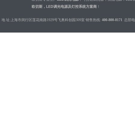
欧切斯，LED调光电源及灯控系统方案商
！
地 址:上海市闵行区莲花南路1929号飞奥科创园309室 销售热线:
400-800-8171
总部电话：0