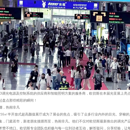
ED调光电源及控制系统的供应商和智能照明方案的服务商，欧切斯在本届光亚展上亮
起盘点那些精彩的瞬间！
棚，热闹非凡
216㎡半开放式超高颜值展厅成为了展会的焦点，吸引了众多行业内外的目光。穿梭
集，门庭若市，新老朋友接踵而至，热闹非凡。他们不仅对欧切斯最新推出的调光产
术赞不绝口。欧切斯专业团队也积极与每一位到访者互动，解答疑问，分享经验，让