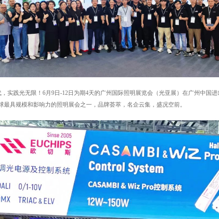
代，实践光无限！6月9日-12日为期4天的广州国际照明展览会（光亚展）在广州中
球最具规模和影响力的照明展会之一，品牌荟萃，名企云集，盛况空前。