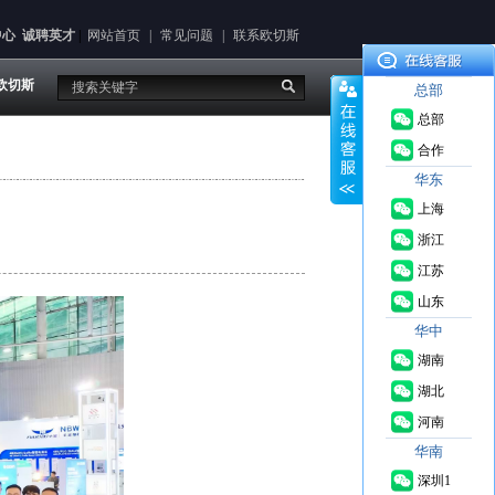
中心
诚聘英才
|
网站首页
|
常见问题
|
联系欧切斯
欧切斯
总部
总部
合作
华东
上海
浙江
江苏
来
山东
源： 2024-
华中
06-14
湖南
湖北
河南
华南
深圳1