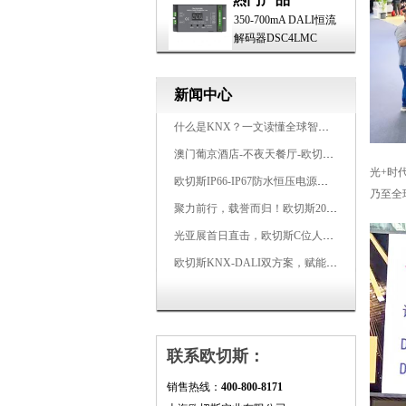
350-700mA DALI恒流
解码器DSC4LMC
新闻中心
什么是KNX？一文读懂全球智能建筑控制标准
澳门葡京酒店-不夜天餐厅-欧切斯KNX智能控制系统打造高端智慧空间
光+时
欧切斯IP66-IP67防水恒压电源，无惧风雨，智稳如一
乃至全
聚力前行，载誉而归！欧切斯2026光亚展完美收官
光亚展首日直击，欧切斯C位人气爆棚-双奖加冕，实力再出圈
欧切斯KNX-DALI双方案，赋能广州有马空间日式轻奢静谧之光
联系欧切斯：
销售热线：
400-800-8171