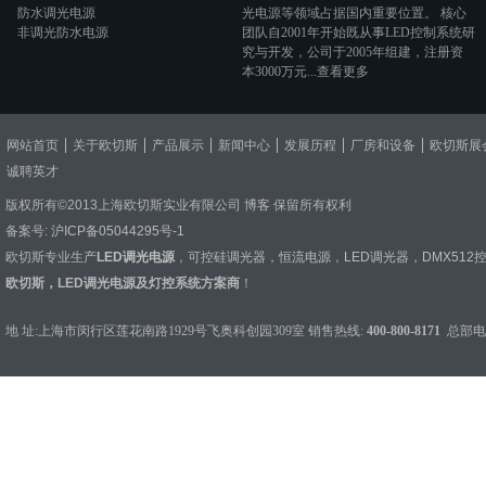
防水调光电源
光电源
等领域占据国内重要位置。 核心
非调光防水电源
团队自2001年开始既从事LED控制系统研
究与开发，公司于2005年组建，注册资
本3000万元...
查看更多
网站首页
关于欧切斯
产品展示
新闻中心
发展历程
厂房和设备
欧切斯展
诚聘英才
版权所有©2013上海欧切斯实业有限公司
博客
保留所有权利
备案号:
沪ICP备05044295号-1
欧切斯专业生产
LED调光电源
，
可控硅调光器
，
恒流电源
，
LED调光器
，
DMX512
欧切斯，LED调光电源及灯控系统方案商
！
地 址:上海市闵行区莲花南路1929号飞奥科创园309室 销售热线:
400-800-8171
总部电话：0