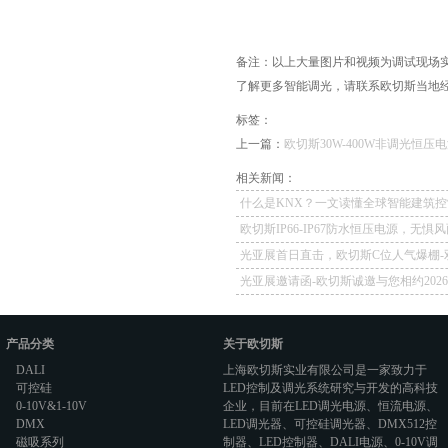
备注：以上大量图片和视频为调试现场
了解更多智能调光，请联系欧切斯当地经销商
标签：
上一篇：
欧切斯30W-400W非调光恒
相关新闻：
什么是KNX？一文读懂全球智能建筑控
欧切斯IP66-IP67防水恒压电源，无惧
如一
光亚展首日直击，欧切斯C位人气爆棚-
冕，实力再出圈
光亚展邀请函-欧切斯诚邀与您相约202
照明展览会
产品分类
关于欧切斯
DALI
上海欧切斯实业有限公司是一家致力于
可控硅
LED控制及调光系统研究与开发的高科技
0-10V&1-10V
企业，目前在
LED调光电源
、恒流电源、
DMX
LED调光器
、
可控硅调光器
、
DMX512控
磁吸系列
制器
、
LED控制器
、
DALI电源
、
0-10V调