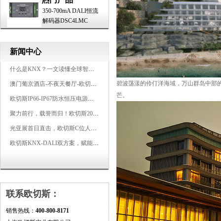
350-700mA DALI恒流
解码器DSC4LMC
新闻中心
什么是KNX？一文读懂全球智能建筑控制标准
碧波荡漾的伶仃洋海域，万山群岛中部
澳门葡京酒店-不夜天餐厅-欧切斯KNX智能控制系统打造高端智慧空间
芒。
欧切斯IP66-IP67防水恒压电源，无惧风雨，智稳如一
聚力前行，载誉而归！欧切斯2026光亚展完美收官
光亚展首日直击，欧切斯C位人气爆棚-双奖加冕，实力再出圈
欧切斯KNX-DALI双方案，赋能广州有马空间日式轻奢静谧之光
联系欧切斯：
销售热线：
400-800-8171