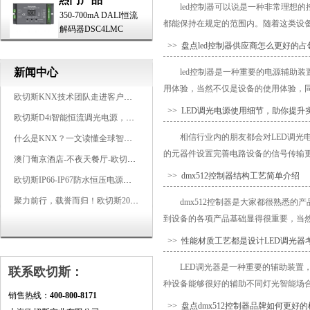
led控制器可以说是一种非常理想
350-700mA DALI恒流
都能保持在规定的范围内。随着这类设备
解码器DSC4LMC
>> 盘点led控制器供应商怎么更好的
新闻中心
led控制器是一种重要的电源辅助
用体验，当然不仅是设备的使用体验，同时
欧切斯KNX技术团队走进客户企业，为智能照明项目提供专业技术支持
>> LED调光电源使用细节，助你提升
欧切斯D4i智能恒流调光电源，引领未来照明生态
相信行业内的朋友都会对LED调
什么是KNX？一文读懂全球智能建筑控制标准
的元器件设置完善电路设备的信号传输更加
澳门葡京酒店-不夜天餐厅-欧切斯KNX智能控制系统打造高端智慧空间
>> dmx512控制器结构工艺简单介绍
欧切斯IP66-IP67防水恒压电源，无惧风雨，智稳如一
聚力前行，载誉而归！欧切斯2026光亚展完美收官
dmx512控制器是大家都很熟悉
到设备的各项产品基础显得很重要，当然
>> 性能材质工艺都是设计LED调光器
LED调光器是一种重要的辅助装
联系欧切斯：
种设备能够很好的辅助不同灯光智能场合的
销售热线：
400-800-8171
>> 盘点dmx512控制器品牌如何更好