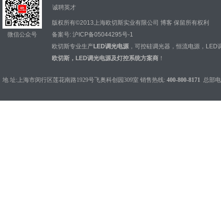
诚聘英才
版权所有©2013上海欧切斯实业有限公司
博客
保留所有权利
微信公众号
备案号:
沪ICP备05044295号-1
欧切斯专业生产
LED调光电源
，
可控硅调光器
，
恒流电源
，
LED
欧切斯，LED调光电源及灯控系统方案商
！
地 址:上海市闵行区莲花南路1929号飞奥科创园309室 销售热线:
400-800-8171
总部电话：0