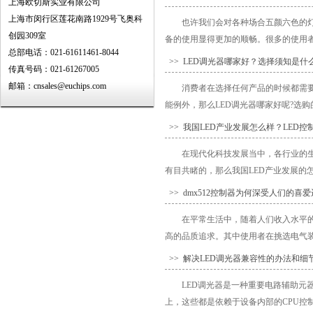
上海欧切斯实业有限公司
上海市闵行区莲花南路1929号飞奥科
也许我们会对各种场合五颜六色的灯
创园309室
备的使用显得更加的顺畅。很多的使用者在
总部电话：021-61611461-8044
>> LED调光器哪家好？选择须知是
传真号码：021-61267005
邮箱：cnsales@euchips.com
消费者在选择任何产品的时候都需
能例外，那么LED调光器哪家好呢?选购
>> 我国LED产业发展怎么样？LED
在现代化科技发展当中，各行业的
有目共睹的，那么我国LED产业发展的怎么
>> dmx512控制器为何深受人们的喜
在平常生活中，随着人们收入水平
高的品质追求。其中使用者在挑选电气装置
>> 解决LED调光器兼容性的办法和细
LED调光器是一种重要电路辅助
上，这些都是依赖于设备内部的CPU控制