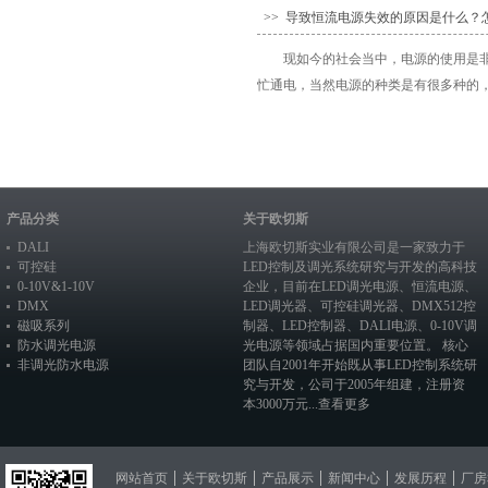
>> 导致恒流电源失效的原因是什么？
现如今的社会当中，电源的使用是
忙通电，当然电源的种类是有很多种的，
产品分类
关于欧切斯
DALI
上海欧切斯实业有限公司是一家致力于
可控硅
LED控制及调光系统研究与开发的高科技
0-10V&1-10V
企业，目前在
LED调光电源
、恒流电源、
DMX
LED调光器
、
可控硅调光器
、
DMX512控
磁吸系列
制器
、
LED控制器
、
DALI电源
、
0-10V调
防水调光电源
光电源
等领域占据国内重要位置。 核心
非调光防水电源
团队自2001年开始既从事LED控制系统研
究与开发，公司于2005年组建，注册资
本3000万元...
查看更多
网站首页
关于欧切斯
产品展示
新闻中心
发展历程
厂房