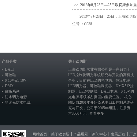
>> 2013年8月23日—25日欧切斯参加
2013年8月23日—25日，上海欧切
位号 ：C038...
产品分类
关于欧切斯
DALI
上海欧切斯实业有限公司是一家致力于
可控硅
LED控制及调光系统研究与开发的高科技
0-10V&1-10V
企业，目前在
LED调光电源
、恒流电源、
DMX
LED调光器
、
可控硅调光器
、
DMX512控
磁吸系列
制器
、
LED控制器
、
DALI电源
、
0-10V调
防水调光电源
光电源
等领域占据国内重要位置。 核心
非调光防水电源
团队自2001年开始既从事LED控制系统研
究与开发，公司于2005年组建，注册资
本3000万元...
查看更多
网站首页
关于欧切斯
产品展示
新闻中心
发展历程
厂房