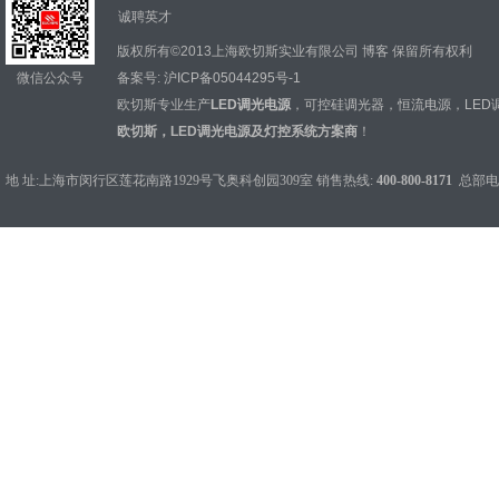
诚聘英才
版权所有©2013上海欧切斯实业有限公司
博客
保留所有权利
微信公众号
备案号:
沪ICP备05044295号-1
欧切斯专业生产
LED调光电源
，
可控硅调光器
，
恒流电源
，
LED
欧切斯，LED调光电源及灯控系统方案商
！
地 址:上海市闵行区莲花南路1929号飞奥科创园309室 销售热线:
400-800-8171
总部电话：0