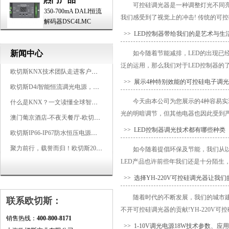
可控硅调光器是一种调整灯光不同
350-700mA DALI恒流
我们感受到了视觉上的冲击! 传统的可控
解码器DSC4LMC
>> LED控制器带给我们的是艺术与生
新闻中心
如今随着节能减排，LED的出现已
泛的运用，那么我们对于LED控制器的了解
欧切斯KNX技术团队走进客户企业，为智能照明项目提供专业技术支持
>> 展示4种特别效能的可控硅电子调
欧切斯D4i智能恒流调光电源，引领未来照明生态
今天由本公司为您展示的4种容易
什么是KNX？一文读懂全球智能建筑控制标准
光的明暗调节，但其他电器也因此受到严
澳门葡京酒店-不夜天餐厅-欧切斯KNX智能控制系统打造高端智慧空间
>> LED控制器调光技术都有哪些种类
欧切斯IP66-IP67防水恒压电源，无惧风雨，智稳如一
聚力前行，载誉而归！欧切斯2026光亚展完美收官
如今随着提倡环保及节能，我们从以
LED产品也许前些年我们还是十分陌生，
>> 选择YH-220V可控硅调光器让我
随着时代的不断发展，我们的城市建
联系欧切斯：
不开可控硅调光器的贡献!YH-220V可
销售热线：
400-800-8171
>> 1-10V调光电源18W技术参数、