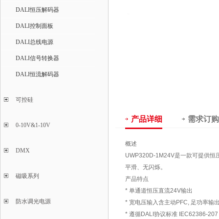
DALI恒压解码器
DALI控制面板
DALI总线电源
DALI信号转换器
DALI恒流解码器
可控硅
产品详细
需求订购
0-10V&1-10V
概述
DMX
UWP320D-1M24V是一款可提供恒压
平滑、无闪烁。
磁吸系列
产品特点
* 单通道恒压直流24V输出
防水调光电源
* 宽电压输入含主动PFC, 足功率输
* 遵循DALI协议标准 IEC62386-207