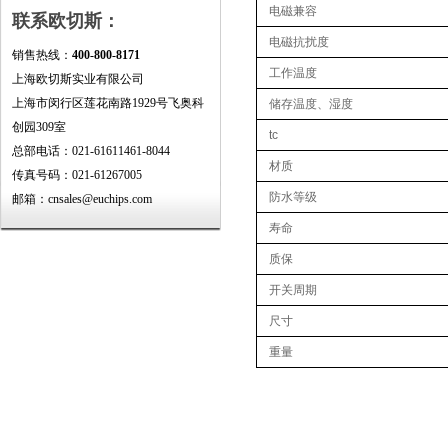
电磁兼容
联系欧切斯：
电磁抗扰度
销售热线：
400-800-8171
工作温度
上海欧切斯实业有限公司
上海市闵行区莲花南路1929号飞奥科
储存温度、湿度
创园309室
tc
总部电话：021-61611461-8044
材质
传真号码：021-61267005
防水等级
邮箱：cnsales@euchips.com
寿命
质保
开关周期
尺寸
重量