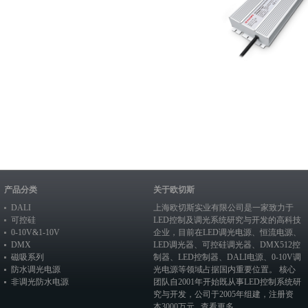
产品分类
关于欧切斯
DALI
上海欧切斯实业有限公司是一家致力于
可控硅
LED控制及调光系统研究与开发的高科技
0-10V&1-10V
企业，目前在
LED调光电源
、恒流电源、
DMX
LED调光器
、
可控硅调光器
、
DMX512控
磁吸系列
制器
、
LED控制器
、
DALI电源
、
0-10V调
防水调光电源
光电源
等领域占据国内重要位置。 核心
非调光防水电源
团队自2001年开始既从事LED控制系统研
究与开发，公司于2005年组建，注册资
本3000万元...
查看更多