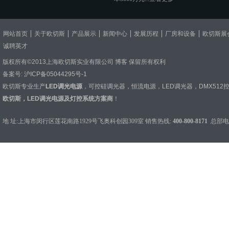
网站首页
关于欧切斯
产品展示
新闻中心
发展历程
厂房和设备
欧切斯展
诚聘英才
版权所有©2013上海欧切斯实业有限公司
博客
保留所有权利
备案号:
沪ICP备05044295号-1
欧切斯专业生产
LED调光电源
，
可控硅调光器
，
恒流电源
，
LED调光器
，
DMX512
欧切斯，LED调光电源及灯控系统方案商
！
地 址:上海市闵行区莲花南路1929号飞奥科创园309室 销售热线:
400-800-8171
总部电话：0