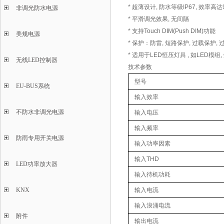
* 超薄设计, 防水等级IP67, 效率高达
非调光防水电源
* 平滑调光效果, 无间隔
* 支持Touch DIM(Push DIM)功能
美规电源
* 保护：防雷, 短路保护, 过载保护,
* 适用于LED恒压灯具 , 如LED模组,
无线LED控制器
技术参数
型号
EU-BUS系统
输入效率
不防水非调光电源
输入电压
输入频率
防雨专用开关电源
输入功率因素
输入THD
LED功率放大器
输入待机功耗
KNX
输入电流
输入浪涌电流
附件
输出电流