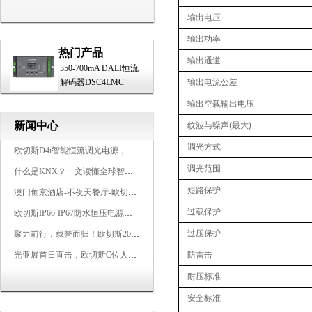
输出电压
输出功率
热门产品
输出通道
350-700mA DALI恒流
解码器DSC4LMC
输出电流公差
输出空载输出电压
新闻中心
纹波与噪声(最大)
调光方式
欧切斯D4i智能恒流调光电源，引领未来照明生态
调光范围
什么是KNX？一文读懂全球智能建筑控制标准
短路保护
澳门葡京酒店-不夜天餐厅-欧切斯KNX智能控制系统打造高端智慧空间
过载保护
欧切斯IP66-IP67防水恒压电源，无惧风雨，智稳如一
过压保护
聚力前行，载誉而归！欧切斯2026光亚展完美收官
光亚展首日直击，欧切斯C位人气爆棚-双奖加冕，实力再出圈
防雷击
耐压标准
安全标准