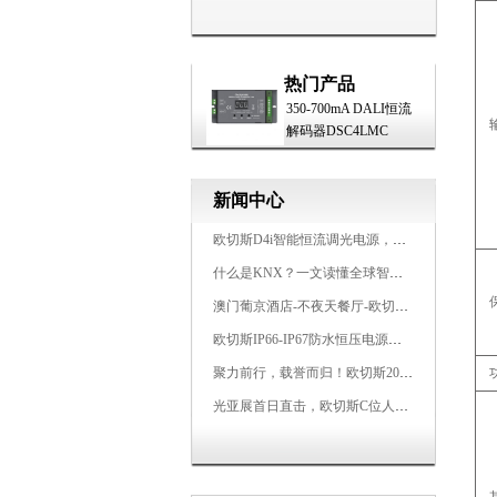
热门产品
350-700mA DALI恒流
解码器DSC4LMC
新闻中心
欧切斯D4i智能恒流调光电源，引领未来照明生态
什么是KNX？一文读懂全球智能建筑控制标准
澳门葡京酒店-不夜天餐厅-欧切斯KNX智能控制系统打造高端智慧空间
欧切斯IP66-IP67防水恒压电源，无惧风雨，智稳如一
聚力前行，载誉而归！欧切斯2026光亚展完美收官
光亚展首日直击，欧切斯C位人气爆棚-双奖加冕，实力再出圈