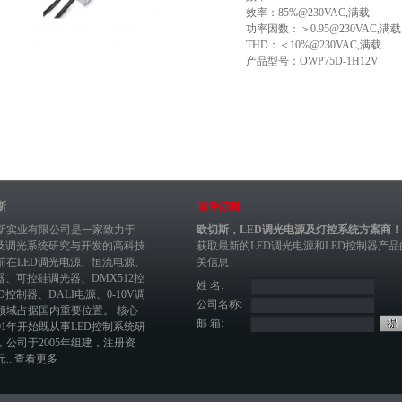
效率：85%@230VAC,满载
功率因数：＞0.95@230VAC,满载
THD：＜10%@230VAC,满载
产品型号：OWP75D-1H12V
斯
邮件订阅
斯实业有限公司是一家致力于
欧切斯，LED调光电源及灯控系统方案商！
制及调光系统研究与开发的高科技
获取最新的
LED调光电源
和
LED控制器
产品
前在
LED调光电源
、恒流电源、
关信息
器
、
可控硅调光器
、
DMX512控
姓 名:
ED控制器
、
DALI电源
、
0-10V调
公司名称:
领域占据国内重要位置。 核心
邮 箱:
01年开始既从事LED控制系统研
，公司于2005年组建，注册资
...
查看更多