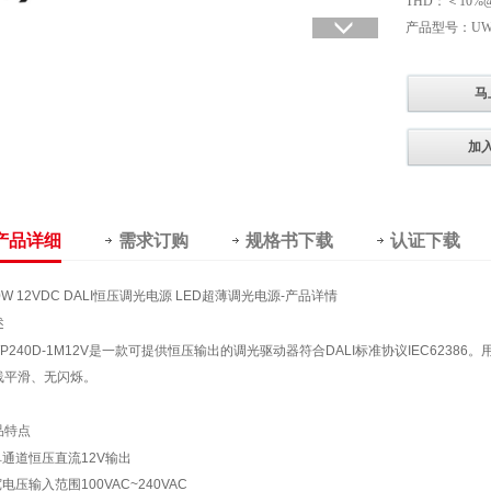
THD：＜10%@
产品型号：UWP2
马
加
产品详细
需求订购
规格书下载
认证下载
0W 12VDC DALI恒压调光电源 LED超薄调光电源-产品详情
述
P240D-1M12V是一款可提供恒压输出的调光驱动器符合DALI标准协议IEC62386。用DAL
线平滑、无闪烁。
品特点
单通道恒压直流12V输出
宽电压输入范围100VAC~240VAC