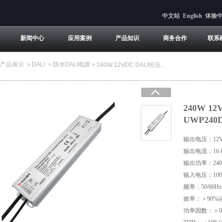
中文站
English
体验
新闻中心
应用案例
产品知识
商务合作
联系
产品展示
DALI
防水DALI电源
>
>
>
240W 12VDC DALI恒压...
240W 
UWP240
输出电压：12
输出电流：16.
输出功率：24
输入电压：100V
频率：50/60Hz
效率：＞90%@
功率因数：＞0.9