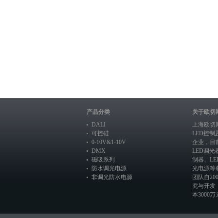
产品分类
关于欧切
DALI
上海欧切
可控硅
LED控
0-10V&1-10V
企业，目
DMX
LED调光
磁吸系列
制器
、
L
防水调光电源
光电源
等
非调光防水电源
团队自20
究与开发
本3000万元