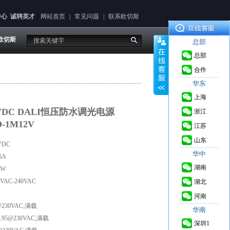
中心
诚聘英才
|
网站首页
|
常见问题
|
联系欧切斯
欧切斯
总部
总部
合作
华东
上海
12VDC DALI恒压防水调光电源
浙江
D-1M12V
江苏
山东
VDC
华中
6A
湖南
0W
AC-240VAC
湖北
河南
230VAC,满载
华南
5@230VAC,满载
深圳1