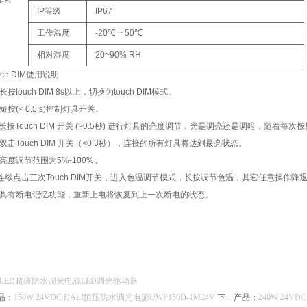
其它
IP等级
IP67
工作温度
-20℃ ~ 50℃
相对湿度
20~90% RH
uch DIM使用说明
长按touch DIM 8s以上，切换为touch DIM模式。
短按(< 0.5 s)控制灯具开关。
长按Touch DIM 开关 (>0.5秒) 进行灯具的亮度调节，光是调亮还是调暗，随着每
双击Touch DIM 开关（<0.3秒），连接的所有灯具将达到最亮状态。
亮度调节范围为5%-100%。
）连续点击三次Touch DIM开关，进入色温调节模式，长按调节色温，其它任意操作降
）具有断电记忆功能，重新上电将恢复到上一次断电的状态。
LED超薄防水调光电源
LED调光驱动器
品：
150W 24VDC DALI恒压防水调光电源UWP150D-1M24V
下一产品：
240W 24V