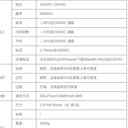
电压
100VAC-240VAC
频率
50/60Hz
效率
＞90%@230VAC,满载
输入
功率因数
＞0.95@230VAC,满载
THD
＜10%@230VAC,满载
电流
2.7Amax@100VAC
浪涌电流
冷启动50A(在50%Ipeak下测试twidth=60us)@230VAC
短路
锁死，去除故障10s后重新上电可恢复
保护
过压
锁死，去除故障10s后重新上电可恢复
过载
打嗝，去除故障后可恢复
功能
调光方式
DALI/Touch DIM(Push DIM)
尺寸
270*68*30mm（长*宽*高）
包装
/
重量
1050g