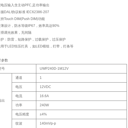
 宽电压输入含主动PFC,足功率输出
遵循DALI协议标准 IEC62386-207
支持Touch DIM(Push DIM)功能
超薄设计，防水等级IP67，效率高达90%
 平滑调光效果，无间隔
 保护：防雷，短路保护，过载保护，过压保护
 适用于LED恒压灯具 ，如LED模组，灯带，灯条等
术参数
型号
UWP240D-1M12V
通道
1
电压
12VDC
电流
16.6A
输出
功率
240W
电压精度
±4%
纹波
140mVp-p