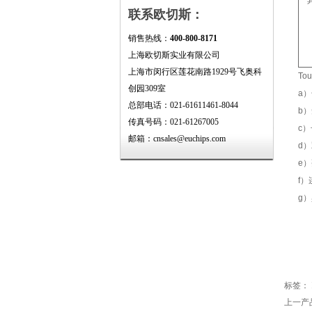
联系欧切斯：
销售热线：
400-800-8171
上海欧切斯实业有限公司
上海市闵行区莲花南路1929号飞奥科
To
创园309室
a）
总部电话：021-61611461-8044
b）
传真号码：021-61267005
c）
邮箱：cnsales@euchips.com
d）
e）
f
g
标签：
上一产