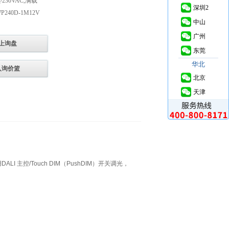
230VAC,满载
深圳2
40D-1M12V
中山
广州
上询盘
东莞
华北
入询价篮
北京
天津
I 主控/Touch DIM（PushDIM）开关调光，