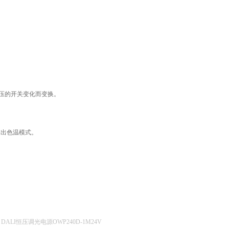
次按压的开关变化而变换。
退出色温模式。
DC DALI恒压调光电源OWP240D-1M24V