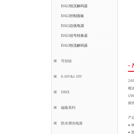
DALI恒压解码器
DALI控制面板
DALI总线电源
DALI信号转换器
DALI恒流解码器
可控硅
0-10V&1-10V
24
概
DMX
UW
曲
磁吸系列
产
防水调光电源
● 
● 