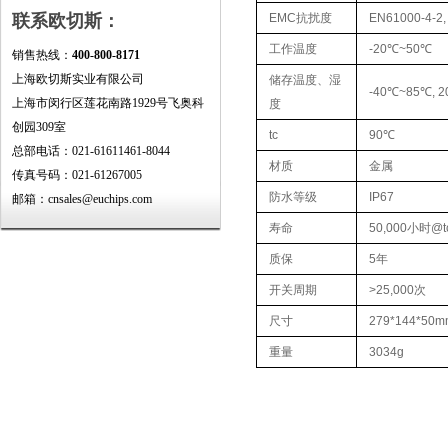
联系欧切斯：
EMC抗扰度
EN61000-4-2, 3
工作温度
-20℃~50℃
销售热线：
400-800-8171
上海欧切斯实业有限公司
储存温度、湿
-40℃~85℃, 
上海市闵行区莲花南路1929号飞奥科
度
创园309室
tc
90℃
总部电话：021-61611461-8044
材质
金属
传真号码：021-61267005
防水等级
IP67
邮箱：cnsales@euchips.com
寿命
50,000小时@t
质保
5年
开关周期
>25,000次
尺寸
279*144*5
重量
3034g