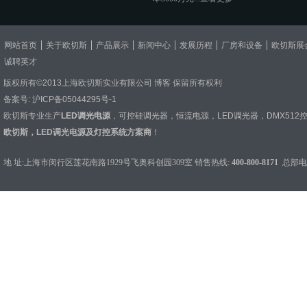
网站首页
关于欧切斯
产品展示
新闻中心
发展历程
厂房和设备
欧切斯展
诚聘英才
版权所有©2013上海欧切斯实业有限公司
博客
保留所有权利
备案号:
沪ICP备05044295号-1
欧切斯专业生产
LED调光电源
，
可控硅调光器
，
恒流电源
，
LED调光器
，
DMX512
欧切斯，LED调光电源及灯控系统方案商
！
地 址:上海市闵行区莲花南路1929号飞奥科创园309室 销售热线:
400-800-8171
总部电话：0