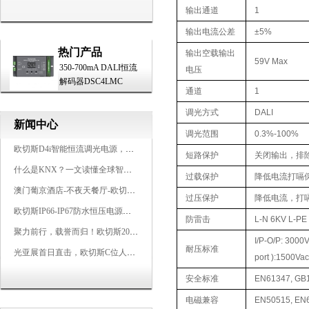
输出通道
1
输出电流公差
±5%
热门产品
输出空载输出
59V Max
350-700mA DALI恒流
电压
解码器DSC4LMC
通道
1
调光方式
DALI
新闻中心
调光范围
0.3%-100%
欧切斯D4i智能恒流调光电源，引领未来照明生态
短路保护
关闭输出，排
什么是KNX？一文读懂全球智能建筑控制标准
过载保护
降低电流打嗝
澳门葡京酒店-不夜天餐厅-欧切斯KNX智能控制系统打造高端智慧空间
过压保护
降低电流，打
欧切斯IP66-IP67防水恒压电源，无惧风雨，智稳如一
防雷击
L-N 6KV L-PE
聚力前行，载誉而归！欧切斯2026光亚展完美收官
I/P-O/P: 300
耐压标准
光亚展首日直击，欧切斯C位人气爆棚-双奖加冕，实力再出圈
port ):1500Va
安全标准
EN61347, GB
电磁兼容
EN50515, EN