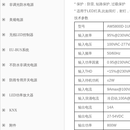
* 保护：防雷, 短路保护, 过载保护
非调光防水电源
* 适用于LED灯具,比如筒灯，射灯
技术参数
美规电源
型号
AWS800D-1
无线LED控制器
输入效率
95%@230VA
输入电压
100VAC-277
EU-BUS系统
输入频率
50/60Hz
输入功率因素
0.95@230VA
不防水非调光电源
输入THD
<15%@230V
防雨专用开关电源
输入待机功耗
≤2W
输入电流
9Amax@100
LED功率放大器
输入浪涌电流
冷启动,100A@2
输出电流
14A
KNX
输出电压
27-54VDC
附件
输出功率
800W