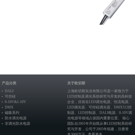
产品分类
关于欧切斯
DALI
上海欧切斯实业有限公司是一家致力于
可控硅
LED控制及调光系统研究与开发的高科技
0-10V&1-10V
企业，目前在
LED调光电源
、恒流电源、
DMX
LED调光器
、
可控硅调光器
、
DMX512控
磁吸系列
制器
、
LED控制器
、
DALI电源
、
0-10V调
防水调光电源
光电源
等领域占据国内重要位置。 核心
非调光防水电源
团队自2001年开始既从事LED控制系统研
究与开发，公司于2005年组建，注册资
本3000万元...
查看更多