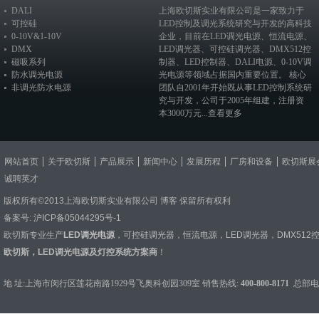
DALI
上海欧切斯实业有限公司是一家致力于
可控硅
LED控制及调光系统研究与开发的高科技
0-10V&1-10V
企业，目前在
LED调光电源
、恒流电源、
DMX
LED调光器
、
可控硅调光器
、
DMX512控
磁吸系列
制器
、
LED控制器
、
DALI电源
、
0-10V调
防水调光电源
光电源
等领域占据国内重要位置。 核心
非调光防水电源
团队自2001年开始既从事LED控制系统研
究与开发，公司于2005年组建，注册资
本3000万元...
查看更多
网站首页
关于欧切斯
产品展示
新闻中心
发展历程
厂房和设备
欧切斯展
诚聘英才
版权所有©2013上海欧切斯实业有限公司
博客
保留所有权利
备案号:
沪ICP备05044295号-1
欧切斯专业生产
LED调光电源
，
可控硅调光器
，
恒流电源
，
LED调光器
，
DMX512
欧切斯，LED调光电源及灯控系统方案商
！
地 址:上海市闵行区莲花南路1929号飞奥科创园309室 销售热线:
400-800-8171
总部电话：0