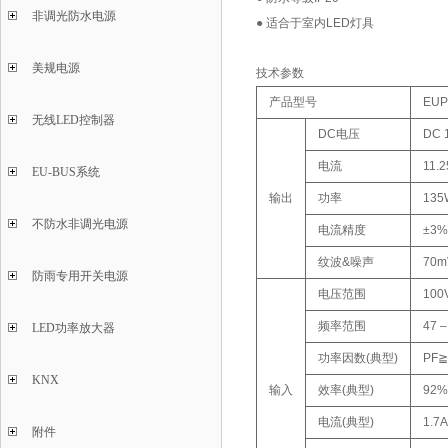
非调光防水电源
● 适合于室内LED灯具
美规电源
技术参数
产品型号
EUP
无线LED控制器
DC电压
DC 
电流
11.
EU-BUS系统
输出
功率
135
不防水非调光电源
电流精度
±3%
纹波&噪声
70m
防雨专用开关电源
电压范围
100
频率范围
47 –
LED功率放大器
功率因数(典型)
PF≧0
KNX
输入
效率(典型)
92%
电流(典型)
1.7
附件