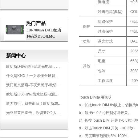
漏电流
<0.
冲击电流(典型)
COL
短路保护
恒流
热门产品
保护
350-700mA DALI恒流
过流保护
恒流
解码器DSC4LMC
功能
调光方式
DAL
尺寸
206
新闻中心
毛重
668
其他
欧切斯D4i智能恒流调光电源，引领未来照明生态
包装
303
什么是KNX？一文读懂全球智能建筑控制标准
工作温度
-20
澳门葡京酒店-不夜天餐厅-欧切斯KNX智能控制系统打造高端智慧空间
欧切斯IP66-IP67防水恒压电源，无惧风雨，智稳如一
Touch DIM使用说明
聚力前行，载誉而归！欧切斯2026光亚展完美收官
a）长按touch DIM 8s以上，切换为t
光亚展首日直击，欧切斯C位人气爆棚-双奖加冕，实力再出圈
b）短按(< 0.5 s)控制灯具开关。
c）长按Touch DIM 开关 (>
d）双击Touch DIM 开关（<0
e）亮度调节范围为5%-100%。