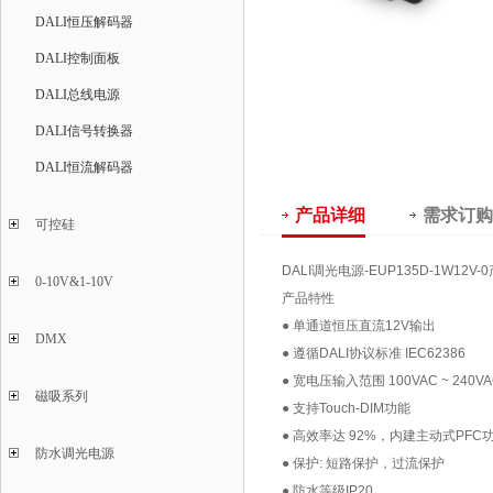
DALI恒压解码器
DALI控制面板
DALI总线电源
DALI信号转换器
DALI恒流解码器
产品详细
需求订购
可控硅
DALI调光电源-EUP135D-1W12V
0-10V&1-10V
产品特性
● 单通道恒压直流12V输出
DMX
● 遵循DALI协议标准 IEC62386
● 宽电压输入范围 100VAC ~ 240VA
磁吸系列
● 支持Touch-DIM功能
● 高效率达 92%，内建主动式PFC
防水调光电源
● 保护: 短路保护，过流保护
● 防水等级IP20