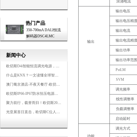
浪涌电流
输出电压
输出电压精
热门产品
350-700mA DALI恒流
输出电流
解码器DSC4LMC
输出电流精
输出
输出功率
新闻中心
输出功率范
欧切斯D4i智能恒流调光电源，引领未来照明生态
PstLM
什么是KNX？一文读懂全球智能建筑控制标准
SVM
澳门葡京酒店-不夜天餐厅-欧切斯KNX智能控制系统打造高端智慧空间
调光频率
欧切斯IP66-IP67防水恒压电源，无惧风雨，智稳如一
线性调整率
聚力前行，载誉而归！欧切斯2026光亚展完美收官
负载调整率
光亚展首日直击，欧切斯C位人气爆棚-双奖加冕，实力再出圈
启动延时
调光方式
功能