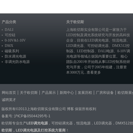
产品分类
关于欧切斯
DALI
上海欧切斯实业有限公司是一家致力于
可控硅
LED控制及调光系统研究与开发的高科技
0-10V&1-10V
企业，目前在
LED调光电源
、恒流电源、
DMX
LED调光器
、
可控硅调光器
、
DMX512控
磁吸系列
制器
、
LED控制器
、
DALI电源
、
0-10V调
防水调光电源
光电源
等领域占据国内重要位置。 核心
非调光防水电源
团队自2001年开始既从事LED控制系统研
究与开发，公司于2005年组建，注册资
本3000万元...
查看更多
网站首页
关于欧切斯
产品展示
新闻中心
发展历程
厂房和设备
欧切斯展
诚聘英才
版权所有©2013上海欧切斯实业有限公司
博客
保留所有权利
备案号:
沪ICP备05044295号-1
欧切斯专业生产
LED调光电源
，
可控硅调光器
，
恒流电源
，
LED调光器
，
DMX512
欧切斯，LED调光电源及灯控系统方案商
！