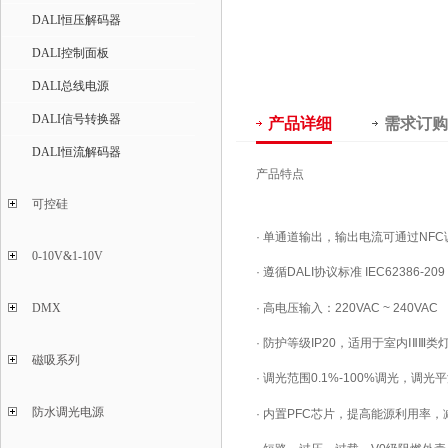
DALI恒压解码器
DALI控制面板
DALI总线电源
DALI信号转换器
产品详细
需求订购
DALI恒流解码器
产品特点
可控硅
·
单通道输出，输出电流可通过NFC
0-10V&1-10V
·
遵循DALI协议标准 IEC62386-209
·
高电压输入：220VAC ~ 240VAC
DMX
·
防护等级IP20
，适用于室内
ⅠⅡⅢ类
磁吸系列
·
调光范围0.1%-100%调光，调
防水调光电源
·
内置PFC芯片，提高能源利用率，