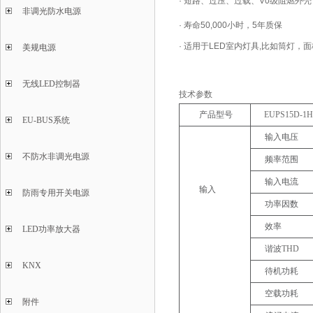
·
短路、过压、过载、V0级阻燃外壳
非调光防水电源
·
寿命50,000小时，5年质保
·
适用于LED室内灯具,比如筒灯，
美规电源
无线LED控制器
技术参数
产品型号
EUPS15D-1
EU-BUS系统
输入电压
不防水非调光电源
频率范围
输入电流
输入
防雨专用开关电源
功率因数
效率
LED功率放大器
谐波
THD
KNX
待机功耗
空载功耗
附件