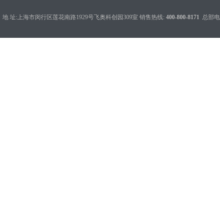
地 址:上海市闵行区莲花南路1929号飞奥科创园309室 销售热线:
400-800-8171
总部电话：0