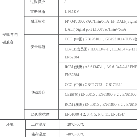
过温保护
/
雷击浪涌
L-
N:1KV
耐压标准
I/P-O/P:
3000VAC/1min/5mA
I/P-DALI(
Signal
DALI(
Signal
port
):1500Vac/1min/<5mA
安规与
电
CCC
(
中国
)
GB19510.1
，
GB19510.14
TUV
(
磁兼容
安全规范
CB
(CB
成员国
)
IEC61347-1
，
IEC61347-2-
13
EN62384
RCM
(
澳洲
)
AS
61347-1
，
AS
61347-2-
13
EN
EN62384
CCC
(
中国
)
GB/T17743
，
GB17625.1
电磁兼容
CE
(
欧盟
)
EN55015
，
EN61000-3-2
，
EN61000
RCM
(
澳洲
)
EN55015
，
EN61000-3-2
，
EN610
EMC
抗扰度
EN61000-4-2,
3,
4,
5,
6,
8,
11;
EN61547
环境
工作温度
-
20
℃
~50
℃
储存温度
-
40
℃
~85
℃