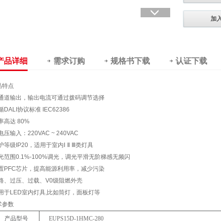
加
产品详细
需求订购
规格书下载
认证下载
品特点
单通道输出，输出电流可通过拨码调节选择
循DALI协议标准 IEC62386
率高达 80%
电压输入：220VAC ~ 240VAC
护等级IP20，适用于室内Ⅰ Ⅱ Ⅲ类灯具
调光范围0.1%-100%调光，调光平滑无阶梯感无频闪
内置PFC芯片，提高能源利用率，减少污染
短路、过压、过载、V0级阻燃外壳
适用于LED室内灯具,比如筒灯，面板灯等
术参数
产品型号
EUPS15D-1HMC-
280