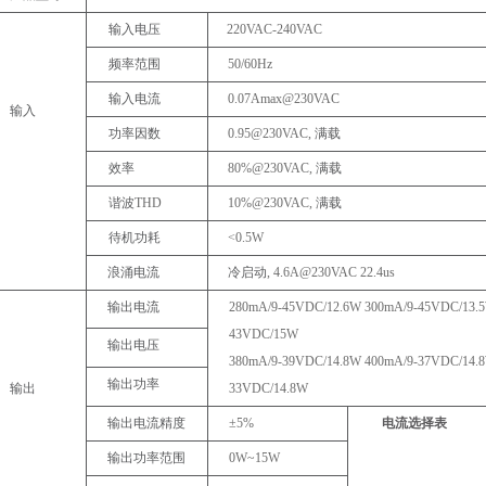
输入电压
220VAC-
240VAC
频率范围
50/60Hz
输入电流
0.07Amax@230VAC
输入
功率因数
0.95@230VAC,
满载
效率
80%@230VAC,
满载
谐波
THD
10%@230VAC,
满载
待机功耗
<0.5W
浪涌电流
冷启动
,
4.6A@230VAC
22.4us
输出电流
280mA/9-
45VDC/12.6W
300mA/9-
45VDC/13.
43VDC/15W
输出电压
380mA/9-
39VDC/14.8W
400mA/9-
37VDC/14.
输出功率
输出
33VDC/14.8W
输出电流精度
±5%
电流选择表
输出功率范围
0W~15W