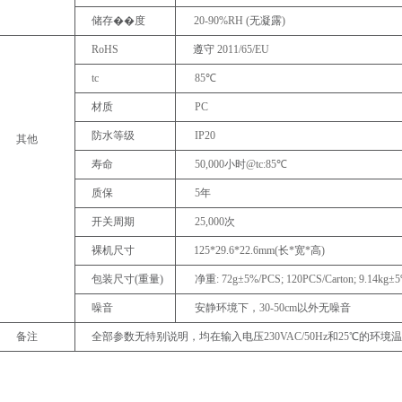
储存��
度
20-90%RH
(
无凝露
)
RoHS
遵守
2011/65/EU
tc
85
℃
材质
PC
防水等级
IP20
其他
寿命
50,000
小时
@tc:85
℃
质保
5
年
开关周期
25,000
次
裸机尺寸
125*29.6*22.6
mm
(
长
*
宽
*
高
)
包装尺寸
(重量)
净重
:
72g±5%/PCS;
120PCS/Carton;
9.14kg±5
噪音
安静环境下，
30-50cm
以外无噪音
备注
全部参数无特别说明，均在输入电压
230VAC/50Hz
和
25
℃的环境