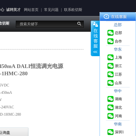
中心
诚聘英才
|
网站首页
|
常见问题
|
联系欧切斯
欧切斯
总部
总部
合作
华东
上海
0-450mA DALI恒流调光电源
浙江
-1HMC-280
江苏
山东
5VDC
华中
450mA
湖南
W
240VAC
湖北
-1HMC-280
河南
华南
深圳1
上询盘