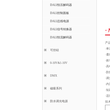
DALI恒压解码器
DALI控制面板
DALI总线电源
DALI信号转换器
DALI恒流解码器
产
·
可控硅
·遵
·效
0-10V&1-10V
·高
·防
DMX
·
·
磁吸系列
·
·
防水调光电源
技