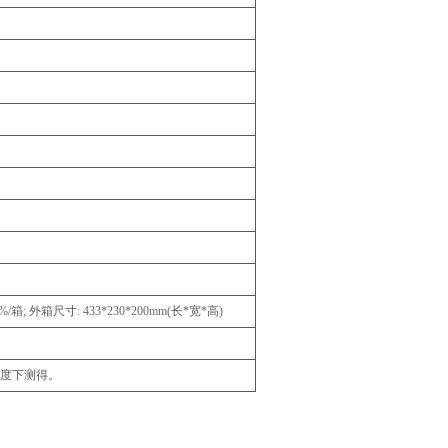
%/
箱
;
外箱尺寸
:
433*230*200
mm
(
长
*
宽
*
高
)
温度下测得。