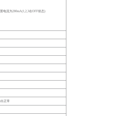
置电流为
280mA(1,2,3
在
OFF
状态
)
输出正常