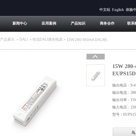
中文站
English
体验
新闻中心
应用案例
产品知识
商务合作
联系
产品展示
DALI
恒流DALI调光电源
>
>
>
15W 280-450mA DALI恒...
15W 28
EUPS15D
输出电压：9-4
输出电流：280-
输出功率：15
输入电压：220-
型号：EUPS15D
马