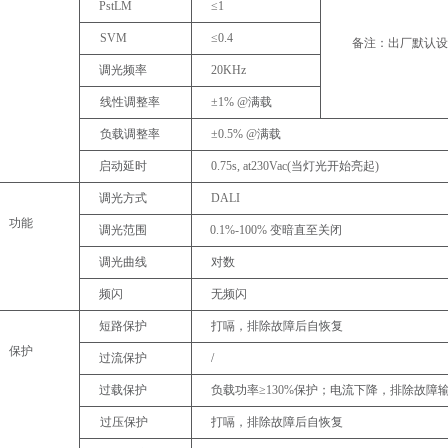
PstLM
≤1
SVM
≤0.4
备注：出厂默认设
调光频率
20KHz
线性调整率
±1%
@
满载
负载调整率
±0.5%
@
满载
启动延时
0.75s,
at230Vac(
当灯光开始亮起
)
调光方式
DALI
功能
调光范围
0.1%-100%
变暗直至关闭
调光曲线
对数
频闪
无频闪
短路保护
打嗝，排除故障后自恢复
保护
过流保护
/
过载保护
负载功率
≥130%
保护；电流下降，排除故障
过压保护
打嗝，排除故障后自恢复