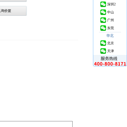
深圳2
入询价篮
中山
广州
东莞
华北
北京
天津