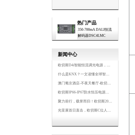
热门产品
350-700mA DALI恒流
解码器DSC4LMC
新闻中心
欧切斯D4i智能恒流调光电源，引领未来照明生态
什么是KNX？一文读懂全球智能建筑控制标准
澳门葡京酒店-不夜天餐厅-欧切斯KNX智能控制系统打造高端智慧空间
欧切斯IP66-IP67防水恒压电源，无惧风雨，智稳如一
聚力前行，载誉而归！欧切斯2026光亚展完美收官
光亚展首日直击，欧切斯C位人气爆棚-双奖加冕，实力再出圈