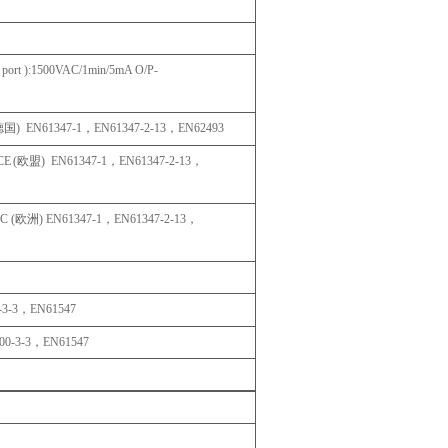
port
):1500VAC/1min/5mA
O/P-
德国
)
EN61347-1
，
EN61347-2-
13
，
EN62493
CE
(
欧盟
)
EN61347-1
，
EN61347-2-
13
，
EC
(
欧洲
)
EN61347-1
，
EN61347-2-
13
，
-3-
3
，
EN61547
00-3-
3
，
EN61547