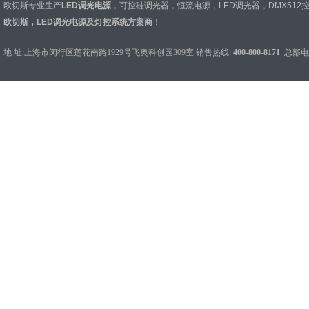
欧切斯专业生产
LED调光电源
，
可控硅调光器
，
恒流电源
，
LED调光器
，
DMX512
欧切斯，LED调光电源及灯控系统方案商
！
地 址:上海市闵行区莲花南路1929号飞奥科创园309室 销售热线:
400-800-8171
总部电话：0