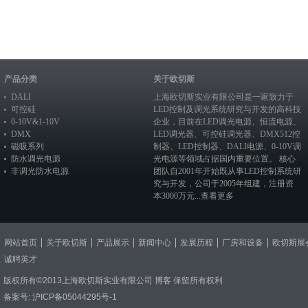
产品分类
关于欧切斯
DALI
上海欧切斯实业有限公司是一家致力于
可控硅
LED控制及调光系统研究与开发的高科技
0-10V&1-10V
企业，目前在
LED调光电源
、恒流电源、
DMX
LED调光器
、
可控硅调光器
、
DMX512控
磁吸系列
制器
、
LED控制器
、
DALI电源
、
0-10V调
防水调光电源
光电源
等领域占据国内重要位置。 核心
非调光防水电源
团队自2001年开始既从事LED控制系统研
究与开发，公司于2005年组建，注册资
本3000万元...
查看更多
网站首页
关于欧切斯
产品展示
新闻中心
发展历程
厂房和设备
欧切斯展
诚聘英才
版权所有©2013上海欧切斯实业有限公司
博客
保留所有权利
备案号:
沪ICP备05044295号-1