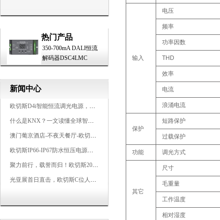
电压
频率
热门产品
功率因数
350-700mA DALI恒流
解码器DSC4LMC
输入
THD
效率
新闻中心
电流
浪涌电流
欧切斯D4i智能恒流调光电源，引领未来照明生态
什么是KNX？一文读懂全球智能建筑控制标准
短路保护
保护
澳门葡京酒店-不夜天餐厅-欧切斯KNX智能控制系统打造高端智慧空间
过载保护
欧切斯IP66-IP67防水恒压电源，无惧风雨，智稳如一
功能
调光方式
聚力前行，载誉而归！欧切斯2026光亚展完美收官
尺寸
光亚展首日直击，欧切斯C位人气爆棚-双奖加冕，实力再出圈
毛重量
其它
工作温度
相对湿度