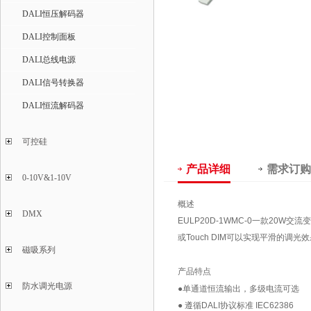
DALI恒压解码器
DALI控制面板
DALI总线电源
DALI信号转换器
DALI恒流解码器
可控硅
产品详细
需求订购
0-10V&1-10V
概述
DMX
EULP20D-1WMC-0一款20W交
或Touch DIM可以实现平滑的调光
磁吸系列
产品特点
防水调光电源
●单通道恒流输出，多级电流可选
● 遵循DALI协议标准 IEC62386