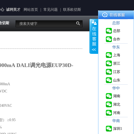
中心
诚聘英才
|
网站首页
|
常见问题
|
联系欧切斯
总部
欧切斯
总部
合作
华东
上海
浙江
-900mA DALI调光电源EUP30D-
江苏
山东
900mA
华中
5VDC
湖南
湖北
240VAC
河南
 ≥0.95
华南
%
深圳1