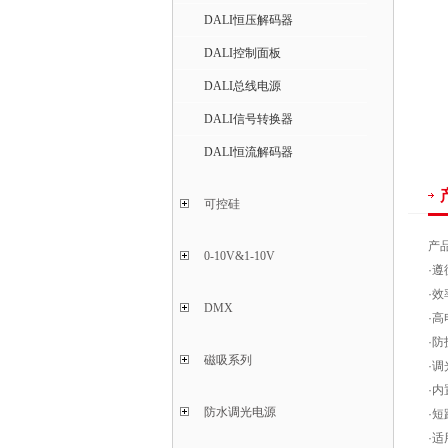
DALI恒压解码器
DALI控制面板
DALI总线电源
DALI信号转换器
DALI恒流解码器
可控硅
产
0-10V&1-10V
·遵
·效
DMX
·高
·防
磁吸系列
·
·
防水调光电源
·
·
适