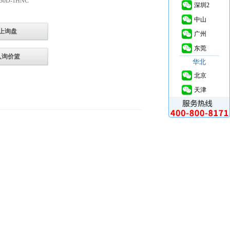
30D-1HNC
深圳2
中山
上询盘
广州
东莞
入询价篮
华北
北京
天津