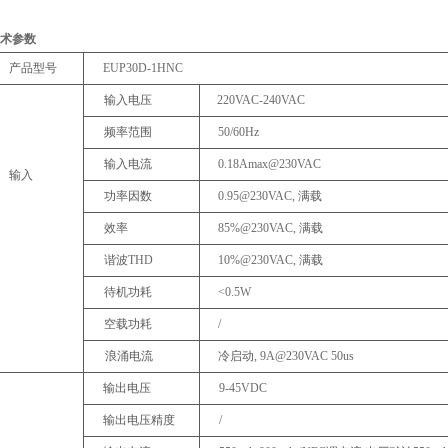
技术参数
产品型号
EUP30D-
1HNC
输入电压
220VAC-
240VAC
频率范围
50/60Hz
输入电流
0.18Amax@230VAC
输入
功率因数
0.95@230VAC,
满载
效率
85%@230VAC,
满载
谐波
THD
10%@230VAC,
满载
待机功耗
<0.5W
空载功耗
/
浪涌电流
冷启动
,
9A@230VAC
50us
输出电压
9-
45VDC
输出电压精度
/