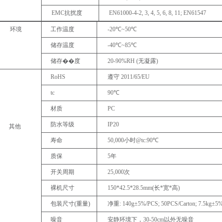
EMC
抗扰度
EN61000-4-2,
3,
4,
5,
6,
8,
11;
EN61547
环境
工作温度
-
20
℃
~50
℃
储存温度
-
40
℃
~85
℃
储存��
度
20-90%RH
(
无凝露
)
RoHS
遵守
2011/65/EU
tc
90
℃
材质
PC
防水等级
IP20
其他
寿命
50,000
小时
@tc:90
℃
质保
5
年
开关周期
25,000
次
裸机尺寸
150*42.5*28.5mm(
长
*
宽
*
高
)
包装尺寸
(重量)
净重
:
140g±5%/PCS;
50PCS/Carton;
7.5kg±5%
噪音
安静环境下，
30-50cm
以外无噪音