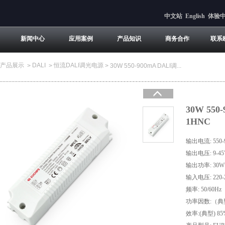
中文站
English
体验
新闻中心
应用案例
产品知识
商务合作
联系
产品展示
DALI
恒流DALI调光电源
>
>
>
30W 550-900mA DALI调...
30W 550
1HNC
输出电流: 550-
输出电压: 9-4
输出功率: 30W
输入电压: 220-
频率: 50/60Hz
功率因数:（典型）
效率:(典型) 85