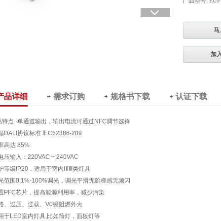
产品型号: EUP
马
加
产品详细
需求订购
规格书下载
认证下载
品特点 ·单通道输出，输出电流可通过NFC调节选择
循DALI协议标准 IEC62386-209
率高达 85%
电压输入：220VAC ~ 240VAC
护等级IP20，适用于室内ⅠⅡⅢ类灯具
调光范围0.1%-100%调光，调光平滑无阶梯感无频闪
内置PFC芯片，提高能源利用率，减少污染
短路、过压、过载、V0级阻燃外壳
用于LED室内灯具,比如筒灯，面板灯等