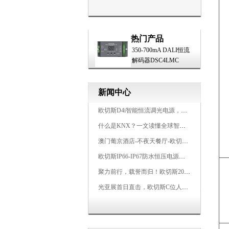
热门产品
350-700mA DALI恒流
解码器DSC4LMC
新闻中心
欧切斯D4i智能恒流调光电源，引领未来照明生态
什么是KNX？一文读懂全球智能建筑控制标准
澳门葡京酒店-不夜天餐厅-欧切斯KNX智能控制系统打造高端智慧空间
欧切斯IP66-IP67防水恒压电源，无惧风雨，智稳如一
聚力前行，载誉而归！欧切斯2026光亚展完美收官
光亚展首日直击，欧切斯C位人气爆棚-双奖加冕，实力再出圈