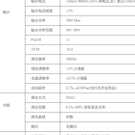
输出电流
550mA-900mA
(
NFC
调电流
,
出厂默认
550mA
输出电流精度
±5%
输出
输出功率
30W
Max.
输出功率范围
0W~30W
PstLM
≤1
SVM
≤0.4
调光频率
20KHz
线性调整率
±1%
@
满载
负载调整率
±0.5%
@
满载
启动延时
0.75s,
at230Vac(
当灯光开始亮起
)
调光方式
DALI
功能
调光范围
0.1%-100%
变暗直至关闭
调光曲线
对数
频闪
无频闪