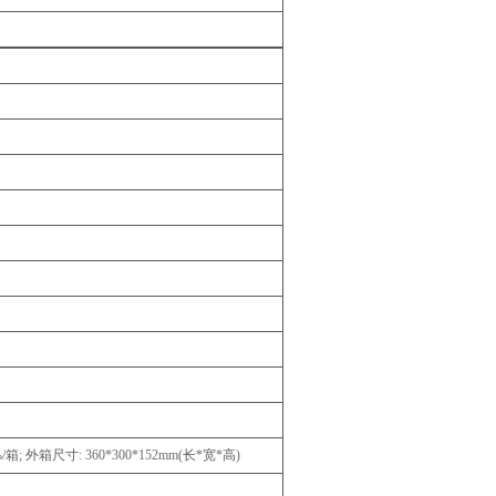
/
箱
;
外箱尺寸
:
360*300*152
mm
(
长
*
宽
*
高
)