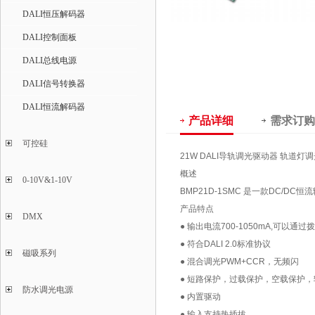
DALI恒压解码器
DALI控制面板
DALI总线电源
DALI信号转换器
DALI恒流解码器
产品详细
需求订购
可控硅
21W DALI导轨调光驱动器 轨道灯调
概述
0-10V&1-10V
BMP21D-1SMC 是一款DC/
产品特点
DMX
●
输出电流700-1050mA,可以通过
●
符合DALI 2.0标准协议
磁吸系列
●
混合调光PWM+CCR，无频闪
●
短路保护，过载保护，空载保护，
防水调光电源
●
内置驱动
●
输入支持热插拔