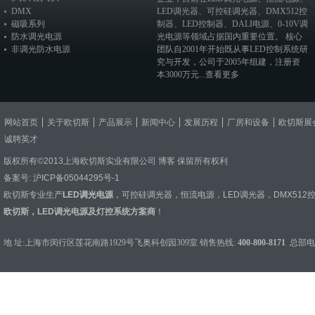
DMX
LED调光器
、
可控硅调光器
、
DMX512控
磁吸系列
制器
、
LED控制器
、
DALI电源
、
0-10V调
防水调光电源
光电源
等领域占据国内重要位置。 核心
非调光防水电源
团队自2001年开始既从事LED控制系统研
究与开发，公司于2005年组建，注册资
本3000万元...
查看更多
网站首页
关于欧切斯
产品展示
新闻中心
发展历程
厂房和设备
欧切斯展
诚聘英才
版权所有©2013上海欧切斯实业有限公司
博客
保留所有权利
备案号:
沪ICP备05044295号-1
欧切斯专业生产
LED调光电源
，
可控硅调光器
，
恒流电源
，
LED调光器
，
DMX512
欧切斯，LED调光电源及灯控系统方案商
！
地 址:上海市闵行区莲花南路1929号飞奥科创园309室 销售热线:
400-800-8171
总部电话：0