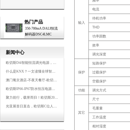
频率
电流
待机功率
热门产品
输入
THD
350-700mA DALI恒流
解码器DSC4LMC
功率因数
效率
新闻中心
调光深度
欧切斯D4i智能恒流调光电源，引领未来照明生态
短路保护
什么是KNX？一文读懂全球智能建筑控制标准
保护
过载保护
澳门葡京酒店-不夜天餐厅-欧切斯KNX智能控制系统打造高端智慧空间
空载保护
欧切斯IP66-IP67防水恒压电源，无惧风雨，智稳如一
功能
调光方式
聚力前行，载誉而归！欧切斯2026光亚展完美收官
尺寸
光亚展首日直击，欧切斯C位人气爆棚-双奖加冕，实力再出圈
毛重量
其它
工作温度
相对湿度