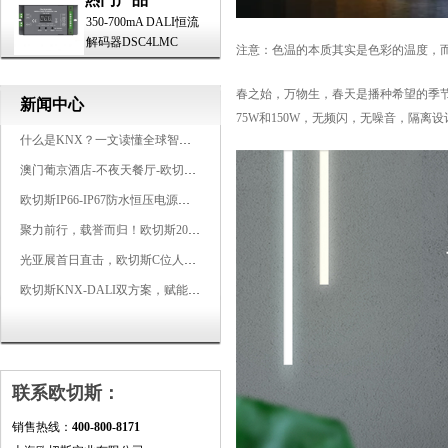
350-700mA DALI恒流
解码器DSC4LMC
注意：色温的本质其实是色彩的温度，
春之始，万物生，春天是播种希望的季节
新闻中心
75W和150W，无频闪，无噪音，隔离
什么是KNX？一文读懂全球智能建筑控制标准
澳门葡京酒店-不夜天餐厅-欧切斯KNX智能控制系统打造高端智慧空间
欧切斯IP66-IP67防水恒压电源，无惧风雨，智稳如一
聚力前行，载誉而归！欧切斯2026光亚展完美收官
光亚展首日直击，欧切斯C位人气爆棚-双奖加冕，实力再出圈
欧切斯KNX-DALI双方案，赋能广州有马空间日式轻奢静谧之光
联系欧切斯：
销售热线：
400-800-8171