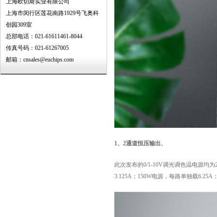
上海欧切斯实业有限公司
上海市闵行区莲花南路1929号飞奥科
创园309室
总部电话：021-61611461-8044
传真号码：021-61267005
邮箱：cnsales@euchips.com
1、
2通道恒压输出、
此次发布的0/1-10V调光调色温电源均
3.125A；150W电源，每路单独载6.2