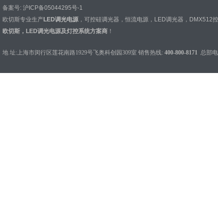
备案号:
沪ICP备05044295号-1
欧切斯专业生产
LED调光电源
，
可控硅调光器
，
恒流电源
，
LED调光器
，
DMX512
欧切斯，LED调光电源及灯控系统方案商
！
地 址:上海市闵行区莲花南路1929号飞奥科创园309室 销售热线:
400-800-8171
总部电话：0