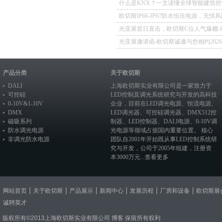
什么是KNX？一文读懂全球智能建筑控
欧切斯IP66-IP67防水恒压电源，无惧
如一
光亚展首日直击，欧切斯C位人气爆棚-
冕，实力再出圈
光亚展邀请函-欧切斯诚邀与您相约202
照明展览会
产品分类
关于欧切斯
DALI
上海欧切斯实业有限公司是一家致力于
可控硅
LED控制及调光系统研究与开发的高科技
0-10V&1-10V
企业，目前在
LED调光电源
、恒流电源、
DMX
LED调光器
、
可控硅调光器
、
DMX512控
磁吸系列
制器
、
LED控制器
、
DALI电源
、
0-10V调
防水调光电源
光电源
等领域占据国内重要位置。 核心
非调光防水电源
团队自2001年开始既从事LED控制系统研
究与开发，公司于2005年组建，注册资
本3000万元...
查看更多
网站首页
关于欧切斯
产品展示
新闻中心
发展历程
厂房和设备
欧切斯展
诚聘英才
版权所有©2013上海欧切斯实业有限公司
博客
保留所有权利