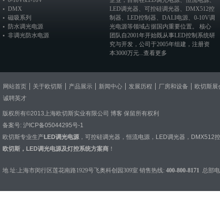
0-10V&1-10V
企业，目前在
LED调光电源
、恒流电源、
DMX
LED调光器
、
可控硅调光器
、
DMX512控
磁吸系列
制器
、
LED控制器
、
DALI电源
、
0-10V调
防水调光电源
光电源
等领域占据国内重要位置。 核心
非调光防水电源
团队自2001年开始既从事LED控制系统研
究与开发，公司于2005年组建，注册资
本3000万元...
查看更多
网站首页
关于欧切斯
产品展示
新闻中心
发展历程
厂房和设备
欧切斯展
诚聘英才
版权所有©2013上海欧切斯实业有限公司
博客
保留所有权利
备案号:
沪ICP备05044295号-1
欧切斯专业生产
LED调光电源
，
可控硅调光器
，
恒流电源
，
LED调光器
，
DMX512
欧切斯，LED调光电源及灯控系统方案商
！
地 址:上海市闵行区莲花南路1929号飞奥科创园309室 销售热线:
400-800-8171
总部电话：0