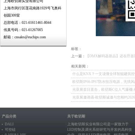
上海欧切斯实业有限公司
上海市闵行区莲花南路1929号飞奥科
创园309室
总部电话：021-61611461-8044
传真号码：021-61267005
邮箱：cnsales@euchips.com
标签：
上一篇：
【DMX解码器新品】还在昂首期
相关新闻：
什么是KNX？一文读懂全球智能建筑控
欧切斯IP66-IP67防水恒压电源，无惧
如一
光亚展首日直击，欧切斯C位人气爆棚-
冕，实力再出圈
光亚展邀请函-欧切斯诚邀与您相约202
照明展览会
产品分类
关于欧切斯
DALI
上海欧切斯实业有限公司是一家致力于
可控硅
LED控制及调光系统研究与开发的高科技