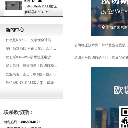
350-700mA DALI恒流
解码器DSC4LMC
新闻中心
什么是KNX？一文读懂全球智能建筑控制标准
公司将派技术骨干和销售业务团队，
澳门葡京酒店-不夜天餐厅-欧切斯KNX智能控制系统打造高端智慧空间
欧切斯IP66-IP67防水恒压电源，无惧风雨，智稳如一
感谢您对欧切斯的关注，现在我们正式
聚力前行，载誉而归！欧切斯2026光亚展完美收官
光亚展首日直击，欧切斯C位人气爆棚-双奖加冕，实力再出圈
欧切斯KNX-DALI双方案，赋能广州有马空间日式轻奢静谧之光
联系欧切斯：
销售热线：
400-800-8171