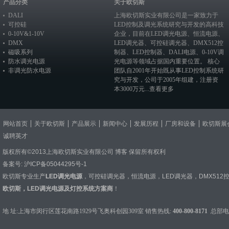
产品分类
关于欧切斯
DALI
上海欧切斯实业有限公司是一家致力于
可控硅
LED控制及调光系统研究与开发的高科技
0-10V&1-10V
企业，目前在
LED调光电源
、恒流电源、
DMX
LED调光器
、
可控硅调光器
、
DMX512控
磁吸系列
制器
、
LED控制器
、
DALI电源
、
0-10V调
防水调光电源
光电源
等领域占据国内重要位置。 核心
非调光防水电源
团队自2001年开始既从事LED控制系统研
究与开发，公司于2005年组建，注册资
本3000万元...
查看更多
网站首页
关于欧切斯
产品展示
新闻中心
发展历程
厂房和设备
欧切斯展
诚聘英才
版权所有©2013上海欧切斯实业有限公司
博客
保留所有权利
备案号:
沪ICP备05044295号-1
欧切斯专业生产
LED调光电源
，
可控硅调光器
，
恒流电源
，
LED调光器
，
DMX512
欧切斯，LED调光电源及灯控系统方案商
！
地 址:上海市闵行区莲花南路1929号飞奥科创园309室 销售热线:
400-800-8171
总部电话：0