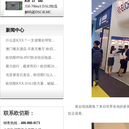
350-700mA DALI恒流
解码器DSC4LMC
新闻中心
什么是KNX？一文读懂全球智能建筑控制标准
澳门葡京酒店-不夜天餐厅-欧切斯KNX智能控制系统打造高端智慧空间
欧切斯IP66-IP67防水恒压电源，无惧风雨，智稳如一
聚力前行，载誉而归！欧切斯2026光亚展完美收官
光亚展首日直击，欧切斯C位人气爆棚-双奖加冕，实力再出圈
欧切斯KNX-DALI双方案，赋能广州有马空间日式轻奢静谧之光
展会现场聚集了来自世界各地的参展人
联系欧切斯：
驻足观看。
销售热线：
400-800-8171