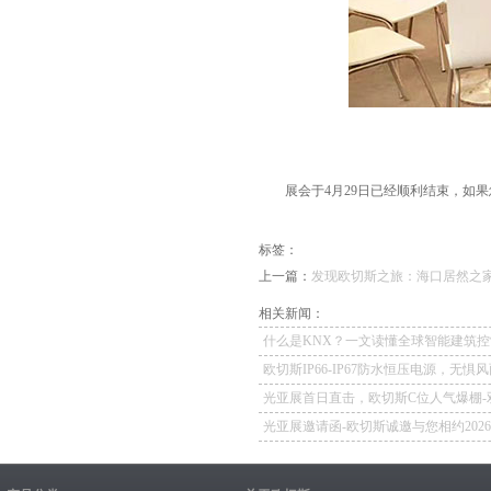
展会于4月29日已经顺利结束，如果
标签：
上一篇：
发现欧切斯之旅：海口居然之
相关新闻：
什么是KNX？一文读懂全球智能建筑控
欧切斯IP66-IP67防水恒压电源，无惧
如一
光亚展首日直击，欧切斯C位人气爆棚-
冕，实力再出圈
光亚展邀请函-欧切斯诚邀与您相约202
照明展览会