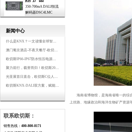
350-700mA DALI恒流
解码器DSC4LMC
新闻中心
什么是KNX？一文读懂全球智能建筑控制标准
澳门葡京酒店-不夜天餐厅-欧切斯KNX智能控制系统打造高端智慧空间
欧切斯IP66-IP67防水恒压电源，无惧风雨，智稳如一
聚力前行，载誉而归！欧切斯2026光亚展完美收官
光亚展首日直击，欧切斯C位人气爆棚-双奖加冕，实力再出圈
欧切斯KNX-DALI双方案，赋能广州有马空间日式轻奢静谧之光
海南省博物馆，是海南省唯一的综合类现
上丝路、地缘政治和海洋生物矿产资源
联系欧切斯：
销售热线：
400-800-8171