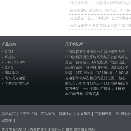
什么是KNX？一文读懂全球智能建筑控
欧切斯IP66-IP67防水恒压电源，无惧
如一
光亚展首日直击，欧切斯C位人气爆棚-
冕，实力再出圈
光亚展邀请函-欧切斯诚邀与您相约202
照明展览会
产品分类
关于欧切斯
DALI
上海欧切斯实业有限公司是一家致力于
可控硅
LED控制及调光系统研究与开发的高科技
0-10V&1-10V
企业，目前在
LED调光电源
、恒流电源、
DMX
LED调光器
、
可控硅调光器
、
DMX512控
磁吸系列
制器
、
LED控制器
、
DALI电源
、
0-10V调
防水调光电源
光电源
等领域占据国内重要位置。 核心
非调光防水电源
团队自2001年开始既从事LED控制系统研
究与开发，公司于2005年组建，注册资
本3000万元...
查看更多
网站首页
关于欧切斯
产品展示
新闻中心
发展历程
厂房和设备
欧切斯展
诚聘英才
版权所有©2013上海欧切斯实业有限公司
博客
保留所有权利