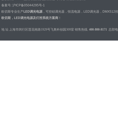
备案号:
沪ICP备05044295号-1
欧切斯专业生产
LED调光电源
，
可控硅调光器
，
恒流电源
，
LED调光器
，
DMX512
欧切斯，LED调光电源及灯控系统方案商
！
地 址:上海市闵行区莲花南路1929号飞奥科创园309室 销售热线:
400-800-8171
总部电话：0