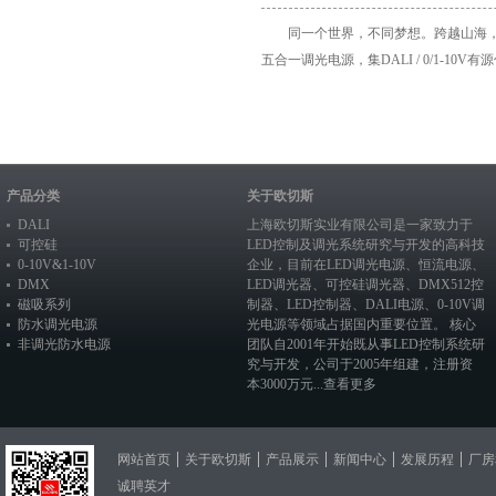
同一个世界，不同梦想。跨越山海，共
五合一调光电源，集DALI / 0/1-10V有源信号
产品分类
关于欧切斯
DALI
上海欧切斯实业有限公司是一家致力于
可控硅
LED控制及调光系统研究与开发的高科技
0-10V&1-10V
企业，目前在
LED调光电源
、恒流电源、
DMX
LED调光器
、
可控硅调光器
、
DMX512控
磁吸系列
制器
、
LED控制器
、
DALI电源
、
0-10V调
防水调光电源
光电源
等领域占据国内重要位置。 核心
非调光防水电源
团队自2001年开始既从事LED控制系统研
究与开发，公司于2005年组建，注册资
本3000万元...
查看更多
网站首页
关于欧切斯
产品展示
新闻中心
发展历程
厂房
诚聘英才